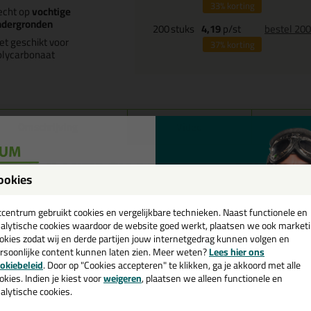
33%
korting
echt op
vochtige
ndergronden
200
stuks
4,19
p/st
bestel 20
et geschikt voor
37%
korting
olycarbonaat
Omschrijving
Video
Sp
ttocoll HITACK M550 310ML in Z
ookies
een
k je kit in een specifieke kleur? Gevonden! Deze high tack kit Ottocoll 
r verschillende toepassingen. Een duurzame en veelzijdige kit welke mak
cadeau 💚
tcentrum gebruikt cookies en vergelijkbare technieken. Naast functionele en
ur zoekt met gegarandeerd een topresultaat. Bestel de Ottocoll HITAC
alytische cookies waardoor de website goed werkt, plaatsen we ook market
op werkdagen besteld = morgen in huis.
okies zodat wij en derde partijen jouw internetgedrag kunnen volgen en
rsoonlijke content kunnen laten zien. Meer weten?
Lees hier ons
e nieuwsbrief en ontvang een
 je meer weten over de toepassing en kenmerken van dit product?
Lees 
okiebeleid
. Door op "Cookies accepteren" te klikken, ga je akkoord met alle
v. €35,-
bij je eerste bestelling!
okies. Indien je kiest voor
weigeren
, plaatsen we alleen functionele en
alytische cookies.
ps & tricks voor Ottocoll HITACK M550 310