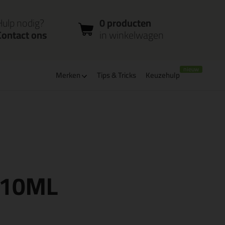
nloggen
Bestelstatus
0 producten
ccount
controleren
in winkelwagen
Hulp nodig?
0 producten
Contact ons
in winkelwagen
Merken
Tips & Tricks
Keuzehulp
leverbaar
Bpost pakjespunt: kies zelf wanneer je afhaalt
310ML