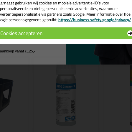
e volgende blogs wordt dit product gebruikt:
arnaast gebruiken wij cookies en mobiele advertentie-ID’s voor
Waar kun je montagekit voor gebruiken?
personaliseerde en niet-gepersonaliseerde advertenties, waaronder
vertentiepersonalisatie via partners zoals Google. Meer informatie over hoe
ogle persoonsgegevens gebruikt:
https://business.safety.google/privacy/
 de actiecode ›
Cookies accepteren
n
 wil geen cadeau
j aankoop vanaf €125,-