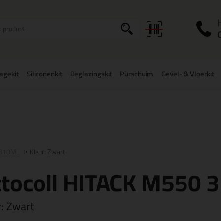
I
a
agekit
Siliconenkit
Beglazingskit
Purschuim
Gevel- & Vloerkit
zorging binnen
België
vanaf
75,-
Grootste assortiment
uit voorraad 
 310ML
Kleur: Zwart
ttocoll HITACK M550 
r:
Zwart