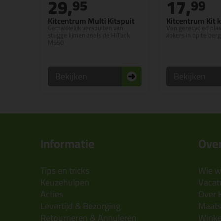
29,
17,
95
99
Kitcentrum Multi Kitspuit
Kitcentrum Kit k
Gemakkelijk verspuiten van
Van gerecycled plas
stugge lijmen zoals de HiTack
kokers in op te ber
M550
Bekijken
Bekijken
Informatie
Over
Tips en tricks
Wie wi
Keuzehulpen
Vacatu
Acties
Over 
Levertijd & Bezorging
Maats
Retourneren & Annuleren
Wink