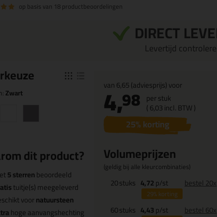
op basis van
18 productbeoordelingen
DIRECT LEV
Levertijd controleren
r
keuze
van
6,65
(adviesprijs) voor
4,
98
n:
Zwart
per stuk
(
6,
03
incl. BTW )
25
% korting
Volumeprijzen
rom dit product?
(geldig bij alle kleurcombinaties)
et
5 sterren
beoordeeld
20
stuks
4,72
p/st
bestel 20x
atis
tuitje(s) meegeleverd
29%
korting
schikt voor
natuursteen
60
stuks
4,43
p/st
bestel 60x
tra
hoge aanvangshechting