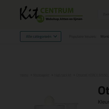
Alle categorieën
Populaire keuzes:
Mont
Voor 21:00 uur besteld
morgen in huis
Gratis
be
Home
Montagekit
High tack kit
Ottocoll HITACK M550
O
Kleu