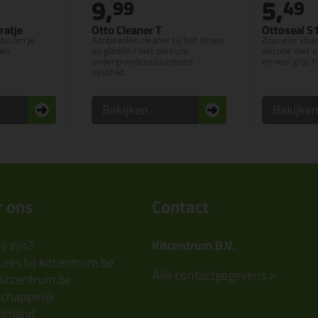
9,
5,
99
49
ratje
Otto Cleaner T
Ottoseal S
tic om je
Aanbevolen cleaner bij het lijmen
Zuurvrije vloe
gen
op gladde / niet poreuze
silicone met o
ondergrondenatuursteen
en veel grijs t
geschikt
Bekijken
Bekijke
 ons
Contact
j zijn?
Kitcentrum B.V.
res bij kitcentrum.be
Alle contactgegevens >
Kitcentrum.be
chappelijk
elmand