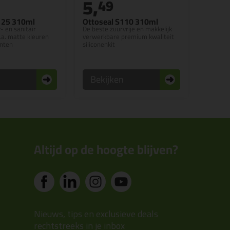
5,
49
125 310ml
Ottoseal S110 310ml
r- en sanitair
De beste zuurvrije en makkelijk
.a. matte kleuren
verwerkbare premium kwaliteit
inten
siliconenkit
n
Bekijken
Altijd op de hoogte blijven?
Nieuws, tips en exclusieve deals
rechtstreeks in je inbox