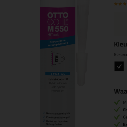
Kleu
Gekoze
Waa
M
Gr
Ge
Ex