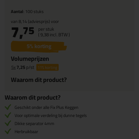
Aantal
: 100 stuks
van
8,14
(adviesprijs) voor
7,
75
per stuk
(
9,
38
incl. BTW )
5
% korting
Volumeprijzen
5x
7,25
p/st
11%
korting
Waarom dit product?
Waarom dit product?
Geschikt onder alle Fix Plus Keggen
Voor optimale verdeling bij dunne tegels
Dikke separator 4mm
Herbruikbaar