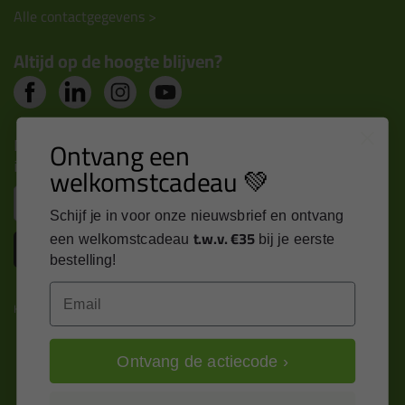
Alle contactgegevens >
Altijd op de hoogte blijven?
Nieuws, tips en exclusieve deals rechtstreeks in je
Ontvang een
inbox
welkomstcadeau 💚
Email
Schijf je in voor onze nieuwsbrief en ontvang
t.w.v. €35
een welkomstcadeau
bij je eerste
Inschrijven
bestelling!
Email
Kitcentrum is trots op:
Ontvang de actiecode ›