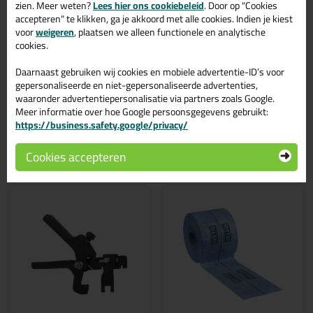
Seperator
zien. Meer weten?
Lees hier ons cookiebeleid
. Door op "Cookies
accepteren" te klikken, ga je akkoord met alle cookies. Indien je kiest
voor
weigeren
, plaatsen we alleen functionele en analytische
Dikte: 4 mm
Passend onder alle Fix Plus keggen
cookies.
Zorgt voor optimale verdeling bij dunnere tegels
Eenvoudige toepassing zonder extra gereedschap
Daarnaast gebruiken wij cookies en mobiele advertentie-ID’s voor
Verpakt per 100 stuks
gepersonaliseerde en niet-gepersonaliseerde advertenties,
waaronder advertentiepersonalisatie via partners zoals Google.
Meer informatie over hoe Google persoonsgegevens gebruikt:
https://business.safety.google/privacy/
Gerelateerde producten
Cookies accepteren