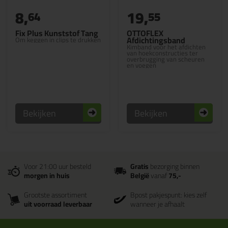
8,
19,
64
55
Fix Plus Kunststof Tang
OTTOFLEX
Afdichtingsband
Om keggen in clips te drukken
Kimband voor het afdichten
van hoekconstructies ter
overbrugging van scheuren
en voegen
Bekijken
Bekijken
Voor 21:00 uur besteld
Gratis
bezorging binnen
morgen in huis
België
vanaf
75,-
Grootste assortiment
Bpost pakjespunt: kies zelf
uit voorraad leverbaar
wanneer je afhaalt