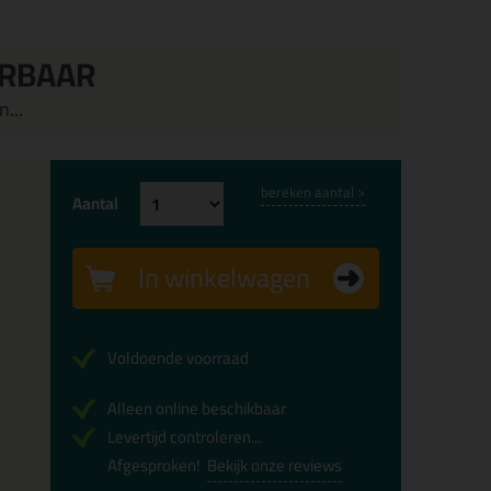
ERBAAR
...
bereken aantal >
Aantal
In winkelwagen
Voldoende voorraad
Alleen online beschikbaar
Levertijd controleren...
Afgesproken!
Bekijk onze reviews