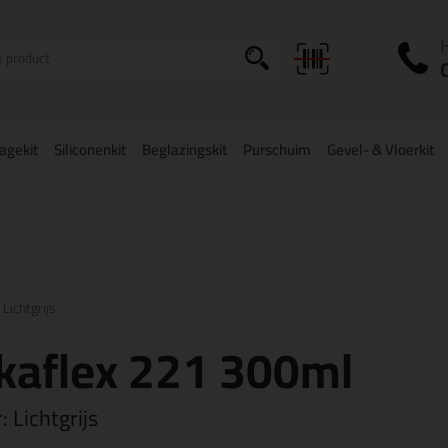
I
a
agekit
Siliconenkit
Beglazingskit
Purschuim
Gevel- & Vloerkit
zorging binnen
België
vanaf
75,-
Grootste assortiment
uit voorraad 
 Lichtgrijs
kaflex 221 300ml
r:
Lichtgrijs