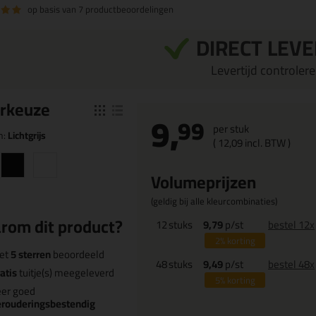
op basis van
7 productbeoordelingen
DIRECT LEV
Levertijd controleren
r
keuze
9,
99
per stuk
n:
Lichtgrijs
(
12,
09
incl. BTW )
Volumeprijzen
(geldig bij alle kleurcombinaties)
rom dit product?
12
stuks
9,79
p/st
bestel 12x
2%
korting
et
5 sterren
beoordeeld
48
stuks
9,49
p/st
bestel 48x
atis
tuitje(s) meegeleverd
5%
korting
eer goed
erouderingsbestendig