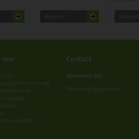
Bekijken
Bekijke
 ons
Contact
j zijn?
Kitcentrum B.V.
res bij kitcentrum.be
Alle contactgegevens >
Kitcentrum.be
chappelijk
elmand
ct
ancier worden?