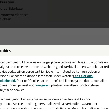
chuurbaar
erschilderbaar
rmanent elastisch
dichten
Omschrijving
Specificaties
ookies
ikaflex 221 300ml in Lichtgrijs
een
cadeau 💚
tcentrum gebruikt cookies en vergelijkbare technieken. Naast functionele en
 je kit in een specifieke kleur? Gevonden! Deze lijmkit Sikaflex 221 300ml
alytische cookies waardoor de website goed werkt, plaatsen we ook market
schillende toepassingen. Een duurzame en veelzijdige kit welke makkelijk
okies zodat wij en derde partijen jouw internetgedrag kunnen volgen en
kt met gegarandeerd een topresultaat. Bestel de Sikaflex 221 300ml in 
rsoonlijke content kunnen laten zien. Meer weten?
Lees hier ons
e nieuwsbrief en ontvang een
kdagen besteld = morgen in huis.
okiebeleid
. Door op "Cookies accepteren" te klikken, ga je akkoord met alle
v. €35,-
bij je eerste bestelling!
okies. Indien je kiest voor
weigeren
, plaatsen we alleen functionele en
 je meer weten over de toepassing en kenmerken van dit product?
Lees 
alytische cookies.
arnaast gebruiken wij cookies en mobiele advertentie-ID’s voor
personaliseerde en niet-gepersonaliseerde advertenties, waaronder
vertentiepersonalisatie via partners zoals Google. Meer informatie over hoe