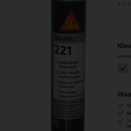
Kleu
Gekoze
Waa
M
Gr
Z
v