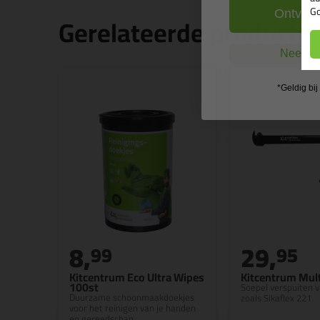
Go
Ontvang
Gerelateerde producte
Nee, ik
*Geldig bi
8,
29,
99
95
Kitcentrum Eco Ultra Wipes
Kitcentrum Mult
100st
Soepel verspuiten v
Duurzame schoonmaakdoekjes
zoals Sikaflex 221
voor het reinigen van je handen
en gereedschap