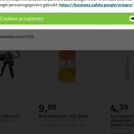
ogle persoonsgegevens gebruikt:
https://business.safety.google/privacy/
 de actiecode ›
n
Cookies accepteren
 wil geen cadeau
j aankoop vanaf €125,-
9,
4,
99
39
i Kitspuit
Sika Aktivator 100 30ml
Spuitmond
aluminium 
an lijmen
Hechtverbeteraar voor
(zakje 12st
verscheidene ondergronden
Geschikt voor
zoals Sikaflex