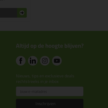
n
Altijd op de hoogte blijven?
Nieuws, tips en exclusieve deals
rechtstreeks in je inbox
Email
Inschrijven