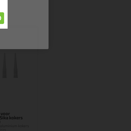
 voor
Sika kokers
)
 aluminium kokers
 221