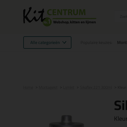
Alle categorieën
Populaire keuzes:
Mont
Voor 21:00 uur besteld
morgen in huis
Gratis
be
Home
Montagekit
Lijmkit
Sikaflex 221 300ml
Kleur:
Si
Kleu