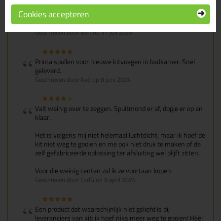
Werkt prima om kitbussen af te sluiten die niet met een
Cookies accepteren
afsluitbaar tuitje komen. De tijd zal leren hoe goed de
dopjes nou echt afsluiten
Geschreven door Bart op 31 juli 2024
Prima spullen voor nieuwe kitvoegen in badkamer. Snel
geleverd.
Geschreven door Aad op 8 juni 2024
Valt weinig over te zeggen. Spuitmond er af, dopje er op en
klaar.
Het is volgens mij niet helemaal luchtdicht, maar ik hoef de
kit niet weg te gooien en me ook niet druk te maken of de
zelf gefabriceerde oplossing ter afsluiting wel blijft zitten.
Voor die weinig centen zal ik ze voortaan kopen.
Geschreven door CvdG op 9 april 2024
Een product dat waarschijnlijk niet geliefd is bij
leveranciers van kit: ik hoef niks meer weg te gooien! Héél