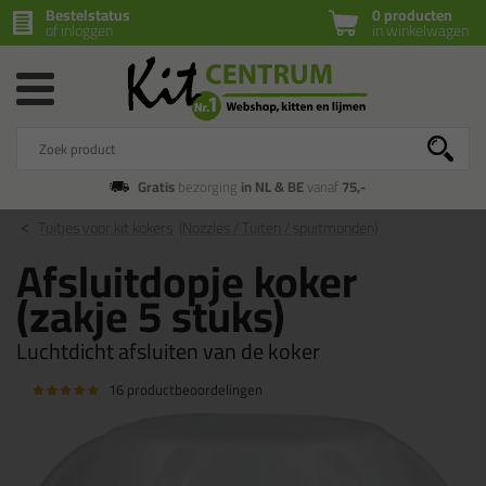
Bestelstatus
0 producten
of inloggen
in winkelwagen
Gratis
bezorging
in NL & BE
vanaf
75,-
Tuitjes voor kit kokers
(Nozzles / Tuiten / spuitmonden)
Afsluitdopje koker
(zakje 5 stuks)
Luchtdicht afsluiten van de koker
16 productbeoordelingen