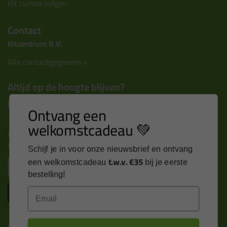
Kit cursus volgen
Contact
Kitcentrum B.V.
Alle contactgegevens >
Altijd op de hoogte blijven?
Ontvang een
welkomstcadeau 💚
Nieuws, tips en exclusieve deals rechtstreeks in je
inbox
Schijf je in voor onze nieuwsbrief en ontvang
t.w.v. €35
Email
een welkomstcadeau
bij je eerste
bestelling!
Inschrijven
Email
Kitcentrum is trots op: