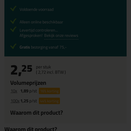
Voldoende voorraad
Alleen online beschikbaar
Levertijd controleren...
Afgesproken!
Bekijk onze reviews
Gratis
bezorging vanaf 75,-
2,
25
per stuk
(
2,
72
incl. BTW )
Volumeprijzen
10x
1,89
p/st
16%
korting
100x
1,25
p/st
44%
korting
Waarom dit product?
Waarom dit product?