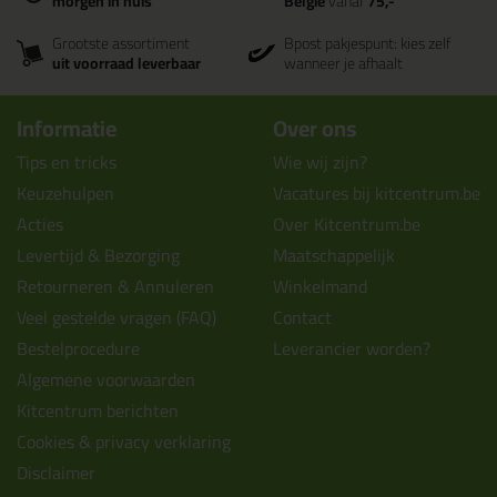
morgen in huis
België
vanaf
75,-
Grootste assortiment
Bpost pakjespunt: kies zelf
uit voorraad leverbaar
wanneer je afhaalt
Informatie
Over ons
Tips en tricks
Wie wij zijn?
Keuzehulpen
Vacatures bij kitcentrum.be
Acties
Over Kitcentrum.be
Levertijd & Bezorging
Maatschappelijk
Retourneren & Annuleren
Winkelmand
Veel gestelde vragen (FAQ)
Contact
Bestelprocedure
Leverancier worden?
Algemene voorwaarden
Kitcentrum berichten
Cookies & privacy verklaring
Disclaimer