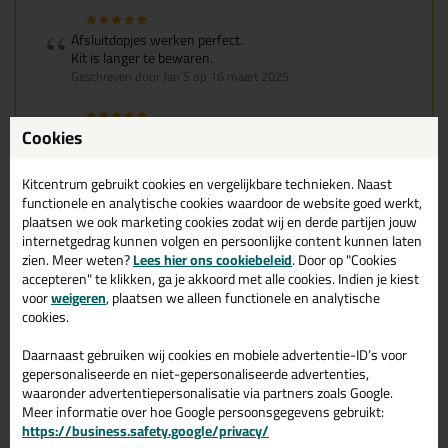
Afsluitdopjes werken perfect.
Kit is langer te bewaren.
Geschreven door Jan S op 16 maart 2025
Cookies
Dit is superhandig. Zonder kliederen een tube voor langere
tijd bewaren zonder dat de inhoud hard wordt.
Geschreven door Henk op 20 februari 2025
Kitcentrum gebruikt cookies en vergelijkbare technieken. Naast
functionele en analytische cookies waardoor de website goed werkt,
plaatsen we ook marketing cookies zodat wij en derde partijen jouw
Afsluitdopjes en kit besteld snel en netjes geleverd, netjes
internetgedrag kunnen volgen en persoonlijke content kunnen laten
verpakt.
zien. Meer weten?
Lees hier ons cookiebeleid
. Door op "Cookies
Professionele producten zeker een aanrader, volgende keer
accepteren" te klikken, ga je akkoord met alle cookies. Indien je kiest
gaan ik hier zeker weer bestellen.
voor
weigeren
, plaatsen we alleen functionele en analytische
Geschreven door Gerard op 20 oktober 2024
cookies.
Daarnaast gebruiken wij cookies en mobiele advertentie-ID’s voor
Prima product blijft de kit langer bruikbaar zonder dat de
gepersonaliseerde en niet-gepersonaliseerde advertenties,
tuit hard wordt .
waaronder advertentiepersonalisatie via partners zoals Google.
Geschreven door Vos op 18 september 2024
Meer informatie over hoe Google persoonsgegevens gebruikt:
https://business.safety.google/privacy/