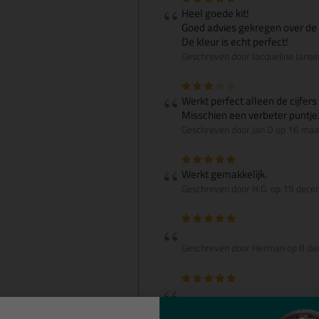
Heel goede kit!
Goed advies gekregen over de
De kleur is echt perfect!
Geschreven door Jacqueline Janse
Werkt perfect alleen de cijfers 
Misschien een verbeter puntje
Geschreven door Jan D op 16 ma
Werkt gemakkelijk.
Geschreven door H.G. op 19 dec
Geschreven door Herman op 8 d
Geschreven door Daniel op 4 de