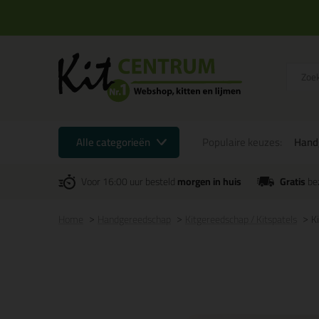
Alle categorieën
Populaire keuzes:
Hand
Voor 16:00 uur besteld
morgen in huis
Gratis
be
Home
Handgereedschap
Kitgereedschap / Kitspatels
K