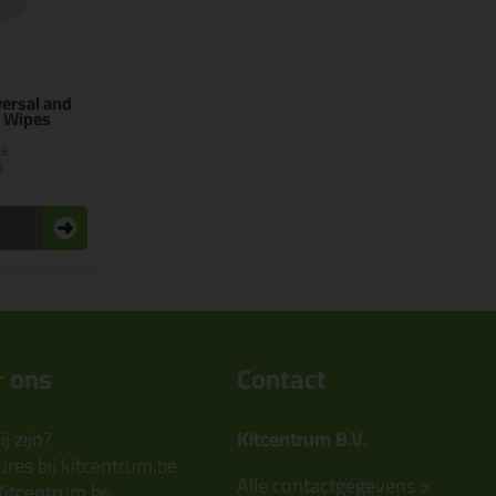
ersal and
r Wipes
de
s
 ons
Contact
j zijn?
Kitcentrum B.V.
res bij kitcentrum.be
Alle contactgegevens >
Kitcentrum.be