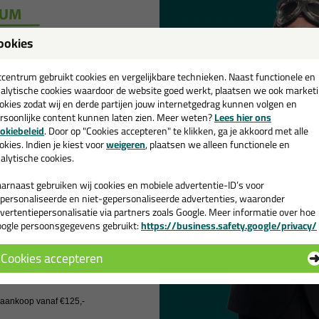
Fijne spatels, voor elke voeg e
ookies
Geschreven door BJP op 22 nov
een
cadeau 💚
tcentrum gebruikt cookies en vergelijkbare technieken. Naast functionele en
alytische cookies waardoor de website goed werkt, plaatsen we ook market
Super handig met verschillend
okies zodat wij en derde partijen jouw internetgedrag kunnen volgen en
Geschreven door Sjoerd Poelstra
rsoonlijke content kunnen laten zien. Meer weten?
Lees hier ons
e nieuwsbrief en ontvang een
okiebeleid
. Door op "Cookies accepteren" te klikken, ga je akkoord met alle
v. €35,-
bij je eerste bestelling!
okies. Indien je kiest voor
weigeren
, plaatsen we alleen functionele en
Prima spateltjes om kitwerk dat
alytische cookies.
Groot genoeg om de weggeschra
strook lengte en hoeveel er g
arnaast gebruiken wij cookies en mobiele advertentie-ID’s voor
Geschreven door Kitkanjer op 9 
personaliseerde en niet-gepersonaliseerde advertenties, waaronder
vertentiepersonalisatie via partners zoals Google. Meer informatie over hoe
ogle persoonsgegevens gebruikt:
https://business.safety.google/privacy/
 de actiecode ›
Handig simpel en doet wat he
Geschreven door John E op 18 s
Cookies accepteren
 wil geen cadeau
Geweldig product voor afkitte
j aankoop vanaf €125,-
Geschreven door Eric op 9 juni 2