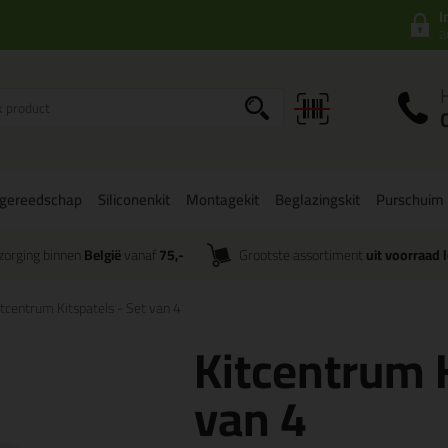
I
a
gereedschap
Siliconenkit
Montagekit
Beglazingskit
Purschuim
zorging binnen
België
vanaf
75,-
Grootste assortiment
uit voorraad 
itcentrum Kitspatels - Set van 4
Kitcentrum K
van 4