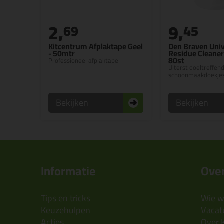
2,
9,
69
45
Kitcentrum Afplaktape Geel
Den Braven Univ
- 50mtr
Residue Cleane
80st
Professioneel afplaktape
Uiterst doeltreffen
schoonmaakdoekje
Bekijken
Bekijken
Informatie
Over
Tips en tricks
Wie wi
Keuzehulpen
Vacatu
Acties
Over 