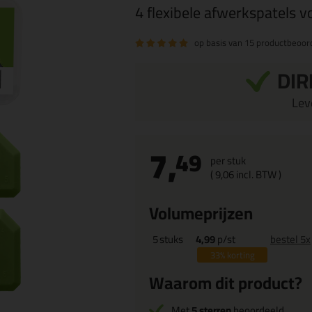
4 flexibele afwerkspatels v
op basis van
15 productbeoor
DIR
Leve
7,
49
per stuk
(
9,
06
incl. BTW )
Volumeprijzen
5
stuks
4,99
p/st
bestel 5x
33%
korting
Waarom dit product?
Met
5 sterren
beoordeeld