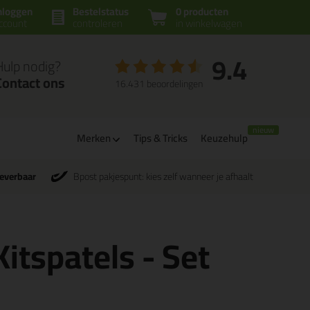
nloggen
Bestelstatus
0 producten
ccount
controleren
in winkelwagen
9.4
Hulp nodig?
Contact ons
16.431 beoordelingen
Merken
Tips & Tricks
Keuzehulp
leverbaar
Bpost pakjespunt: kies zelf wanneer je afhaalt
itspatels - Set