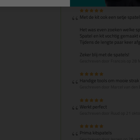
Met de kit ook een setje spate
Het was even zoeken welke spa
Spatel en kit vochtig gemaakt 
Tijdens de lengte paar keer a
Zeker blij met de spatels!
Geschreven door Francois op 28 
Handige tools om mooie strak t
Geschreven door Marcel van den 
Werkt perfect
Geschreven door Ruud op 21 okt
Prima kitspatels
Geschreven door Jeroen op 28 ok