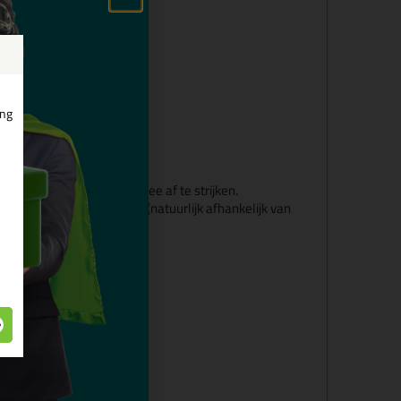
en geschikte.
ember 2024
ing
e hoeken en grote’s
 op 20 oktober 2024
 in het zicht komt mooi mee af te strijken.
apte kit vast te houden (natuurlijk afhankelijk van
espoten was).
oktober 2024
t moet doen
eptember 2024
n
024