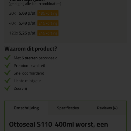
(geldig bij alle kleurcombinaties)
20x
5,69
p/st
18%
korting
40x
5,49
p/st
21%
korting
120x
5,25
p/st
24%
korting
Waarom dit product?
Met
5 sterren
beoordeeld
Premium kwaliteit
Snel doorhardend
Lichte mintgeur
Zuurvrij
Omschrijving
Specificaties
Reviews (4)
Ottoseal S110 400ml worst, een