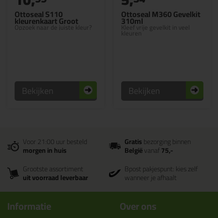
Ottoseal S110
Ottoseal M360 Gevelkit
kleurenkaart Groot
310ml
Opzoek naar de juiste kleur?
Kleef vrije gevelkit in veel
kleuren
Bekijken
Bekijken
Voor 21:00 uur besteld
Gratis
bezorging binnen
morgen in huis
België
vanaf
75,-
Grootste assortiment
Bpost pakjespunt: kies zelf
uit voorraad leverbaar
wanneer je afhaalt
Informatie
Over ons