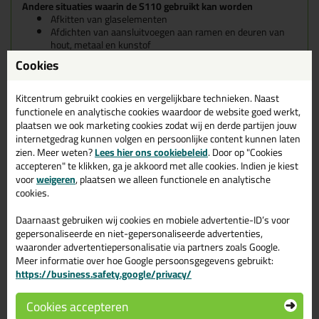
Andere situaties waarin de S110 gebruikt kan worden
Afkitten van glaselementen
Afdichten van aansluitvoegen aan ramen en deuren van
hout, metaal en kunstof
Afdichten van profielglas
Cookies
Dilatatie en aansluitvoegen aan beton en schuimbeton
prefab-elementen
Afdichten van voegen aan gevels en
Kitcentrum gebruikt cookies en vergelijkbare technieken. Naast
metaalbouwconstructies
functionele en analytische cookies waardoor de website goed werkt,
Dilatatie en aansluitvoegen in sanitaire omgevingen
plaatsen we ook marketing cookies zodat wij en derde partijen jouw
Afdichten van dubbelglas in houten ramen
internetgedrag kunnen volgen en persoonlijke content kunnen laten
Geschikt voor Epoxy en PU gietvloeren
zien. Meer weten?
Lees hier ons cookiebeleid
. Door op "Cookies
accepteren" te klikken, ga je akkoord met alle cookies. Indien je kiest
Kenmerken
voor
weigeren
, plaatsen we alleen functionele en analytische
Zeer slijtvast
cookies.
Schimmelwerend
Niet corrosief
Daarnaast gebruiken wij cookies en mobiele advertentie-ID’s voor
Zeer goede hechting op vele ondergronden, deels in
gepersonaliseerde en niet-gepersonaliseerde advertenties,
combinatie met primer
waaronder advertentiepersonalisatie via partners zoals Google.
Zeer goede weer-, verouderings- en UV-bestendigheid
Voorzien van een Emicode EC 1 Plus - Zeer emissiearm
Meer informatie over hoe Google persoonsgegevens gebruikt:
(milieuvriendelijk)
https://business.safety.google/privacy/
Uitharding in 24 uren bij 23 °C is ongeveer 2-3 mm
Cookies accepteren
Voorbehandeling