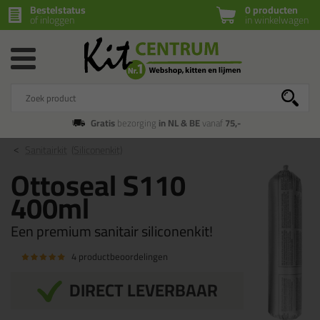
Bestelstatus
0 producten
of inloggen
in winkelwagen
Gratis
bezorging
in NL & BE
vanaf
75,-
Sanitairkit
(Siliconenkit)
Ottoseal S110
400ml
Een premium sanitair siliconenkit!
4 productbeoordelingen
DIRECT LEVERBAAR