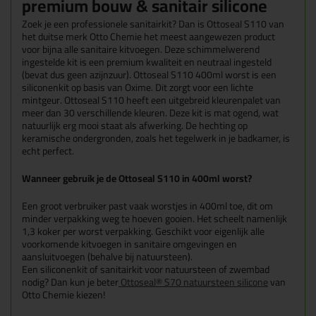
premium bouw & sanitair silicone
Zoek je een professionele sanitairkit? Dan is Ottoseal S110 van
het duitse merk Otto Chemie het meest aangewezen product
voor bijna alle sanitaire kitvoegen. Deze schimmelwerend
ingestelde kit is een premium kwaliteit en neutraal ingesteld
(bevat dus geen azijnzuur). Ottoseal S110 400ml worst is een
siliconenkit op basis van Oxime. Dit zorgt voor een lichte
mintgeur. Ottoseal S110 heeft een uitgebreid kleurenpalet van
meer dan 30 verschillende kleuren. Deze kit is mat ogend, wat
natuurlijk erg mooi staat als afwerking. De hechting op
keramische ondergronden, zoals het tegelwerk in je badkamer, is
echt perfect.
Wanneer gebruik je de Ottoseal S110 in 400ml worst?
Een groot verbruiker past vaak worstjes in 400ml toe, dit om
minder verpakking weg te hoeven gooien. Het scheelt namenlijk
1,3 koker per worst verpakking. Geschikt voor eigenlijk alle
voorkomende kitvoegen in sanitaire omgevingen en
aansluitvoegen (behalve bij natuursteen).
Een siliconenkit of sanitairkit voor natuursteen of zwembad
nodig? Dan kun je beter
Ottoseal® S70 natuursteen silicone
van
Otto Chemie kiezen!