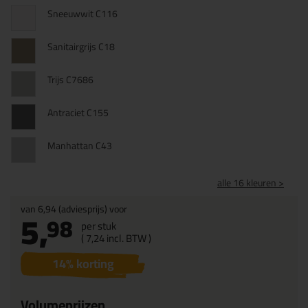
Sneeuwwit C116
Sanitairgrijs C18
Trijs C7686
Antraciet C155
Manhattan C43
alle 16 kleuren >
van
6,94
(adviesprijs) voor
5,
98
per stuk
(
7,
24
incl. BTW )
14
% korting
Volumeprijzen