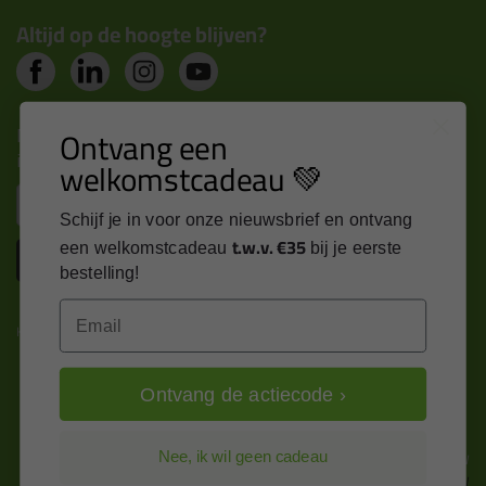
Altijd op de hoogte blijven?
Nieuws, tips en exclusieve deals rechtstreeks in je
Ontvang een
inbox
welkomstcadeau 💚
Email
Schijf je in voor onze nieuwsbrief en ontvang
t.w.v. €35
een welkomstcadeau
bij je eerste
Inschrijven
bestelling!
Email
Kitcentrum is trots op:
Ontvang de actiecode ›
Alle prijzen zijn in EURO en excl. 21% BTW
Nee, ik wil geen cadeau
wijzig naar incl. BTW