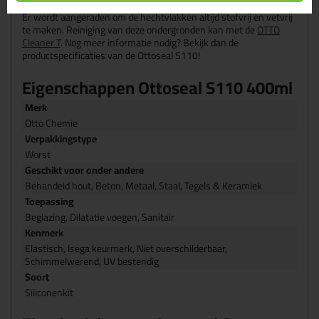
Er wordt aangeraden om de hechtvlakken altijd stofvrij en vetvrij
te maken.
Reiniging van deze ondergronden kan met de
OTTO
Cleaner T
. Nog meer informatie nodig? Bekijk dan de
productspecificaties van de Ottoseal S110!
Eigenschappen Ottoseal S110 400ml
Merk
Otto Chemie
Verpakkingstype
Worst
Geschikt voor onder andere
Behandeld hout, Beton, Metaal, Staal, Tegels & Keramiek
Toepassing
Beglazing, Dilatatie voegen, Sanitair
Kenmerk
Elastisch, Isega keurmerk, Niet overschilderbaar,
Schimmelwerend, UV bestendig
Soort
Siliconenkit