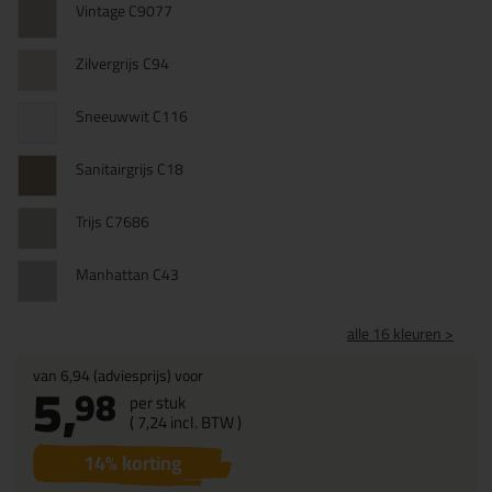
Vintage C9077
Zilvergrijs C94
Sneeuwwit C116
Sanitairgrijs C18
Trijs C7686
Manhattan C43
alle 16 kleuren >
van
6,94
(adviesprijs) voor
5,
98
per stuk
(
7,
24
incl. BTW )
14
% korting