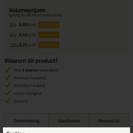
Volumeprijzen
(geldig bij alle kleurcombinaties)
20x
5,69
p/st
18%
korting
40x
5,49
p/st
21%
korting
120x
5,25
p/st
24%
korting
Waarom dit product?
Met
5 sterren
beoordeeld
Premium kwaliteit
Snel doorhardend
Lichte mintgeur
Zuurvrij
Omschrijving
Specificaties
Reviews (4)