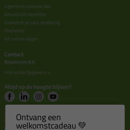
Algemene voorwaarden
Kitcentrum berichten
Cookies & privacy verklaring
Disclaimer
Kit cursus volgen
Contact
Kitcentrum B.V.
Alle contactgegevens >
Altijd op de hoogte blijven?
Nieuws, tips en exclusieve deals rechtstreeks in je
Ontvang een
inbox
welkomstcadeau 💚