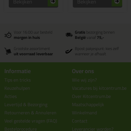
Bekijken
Bekijken
Voor 16:00 uur besteld
Gratis
bezorging binnen
morgen in huis
België
vanaf
75,-
Grootste assortiment
Bpost pakjespunt: kies zelf
uit voorraad leverbaar
wanneer je afhaalt
Informatie
Over ons
Tips en tricks
Wie wij zijn?
Keuzehulpen
Vacatures bij kitcentrum.be
Acties
Over Kitcentrum.be
Levertijd & Bezorging
Maatschappelijk
Retourneren & Annuleren
Winkelmand
Veel gestelde vragen (FAQ)
Contact
Bestelprocedure
Leverancier worden?