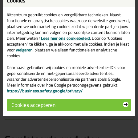
Ottoseal S110 400ml in
Cookies
Antraciet C155
Kitcentrum gebruikt cookies en vergelijkbare technieken. Naast
Zoek je kit in een specifieke kleur? Gevonden! Deze sanitairkit
functionele en analytische cookies waardoor de website goed werkt,
Ottoseal S110 400ml in de kleur Antraciet C155 is te gebruiken
plaatsen we ook marketing cookies zodat wij en derde partijen jouw
voor verschillende toepassingen. Een duurzame en veelzijdige kit
internetgedrag kunnen volgen en persoonlijke content kunnen laten
welke makkelijk te verwerken is. Perfect als je een bijpassende
zien. Meer weten?
Lees hier ons cookiebeleid
. Door op "Cookies
kleur zoekt met gegarandeerd een topresultaat. Bestel de
accepteren" te klikken, ga je akkoord met alle cookies. Indien je kiest
Ottoseal S110 400ml in kleur Antraciet C155 vandaag nog! Op
voor
weigeren
, plaatsen we alleen functionele en analytische
voorraad en op werkdagen besteld = morgen in huis.
cookies.
Wil je meer weten over de toepassing en kenmerken van dit
Daarnaast gebruiken wij cookies en mobiele advertentie-ID’s voor
product?
Lees alles over dit product >
gepersonaliseerde en niet-gepersonaliseerde advertenties,
waaronder advertentiepersonalisatie via partners zoals Google.
Tips & tricks voor Ottoseal S110
Meer informatie over hoe Google persoonsgegevens gebruikt:
https://business.safety.google/privacy/
400ml
In de volgende blogs wordt dit product gebruikt:
Cookies accepteren
Hoe kan je kit verwijderen?