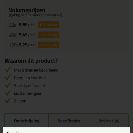
Volumeprijzen
(geldig bij alle kleurcombinaties)
20x
5,69
p/st
18%
korting
40x
5,49
p/st
21%
korting
120x
5,25
p/st
24%
korting
Waarom dit product?
Met
5 sterren
beoordeeld
Premium kwaliteit
Snel doorhardend
Lichte mintgeur
Zuurvrij
Omschrijving
Specificaties
Reviews (4)