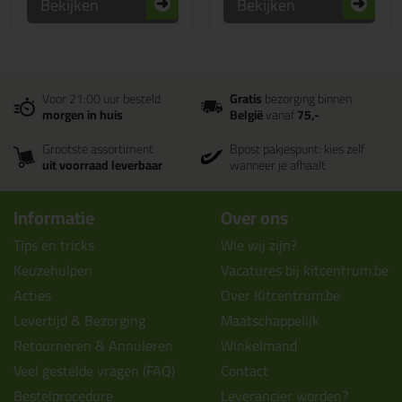
Bekijken
Bekijken
Voor 21:00 uur besteld
Gratis
bezorging binnen
morgen in huis
België
vanaf
75,-
Grootste assortiment
Bpost pakjespunt: kies zelf
uit voorraad leverbaar
wanneer je afhaalt
Informatie
Over ons
Tips en tricks
Wie wij zijn?
Keuzehulpen
Vacatures bij kitcentrum.be
Acties
Over Kitcentrum.be
Levertijd & Bezorging
Maatschappelijk
Retourneren & Annuleren
Winkelmand
Veel gestelde vragen (FAQ)
Contact
Bestelprocedure
Leverancier worden?