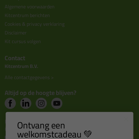
Algemene voorwaarden
Kitcentrum berichten
Cookies & privacy verklaring
Disclaimer
Kit cursus volgen
Contact
Kitcentrum B.V.
Alle contactgegevens >
Altijd op de hoogte blijven?
Nieuws, tips en exclusieve deals rechtstreeks in je
Ontvang een
inbox
welkomstcadeau 💚