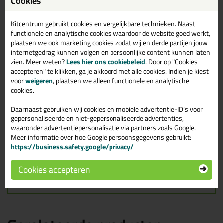
Ottoseal S110 400ml in
Cookies
Zwart C04
Kitcentrum gebruikt cookies en vergelijkbare technieken. Naast
Zoek je kit in een specifieke kleur? Gevonden! Deze sanitairkit
functionele en analytische cookies waardoor de website goed werkt,
Ottoseal S110 400ml in de kleur Zwart C04 is te gebruiken voor
plaatsen we ook marketing cookies zodat wij en derde partijen jouw
verschillende toepassingen. Een duurzame en veelzijdige kit
internetgedrag kunnen volgen en persoonlijke content kunnen laten
welke makkelijk te verwerken is. Perfect als je een bijpassende
zien. Meer weten?
Lees hier ons cookiebeleid
. Door op "Cookies
kleur zoekt met gegarandeerd een topresultaat. Bestel de
accepteren" te klikken, ga je akkoord met alle cookies. Indien je kiest
Ottoseal S110 400ml in kleur Zwart C04 vandaag nog! Op
voor
weigeren
, plaatsen we alleen functionele en analytische
voorraad en op werkdagen besteld = morgen in huis.
cookies.
Wil je meer weten over de toepassing en kenmerken van dit
Daarnaast gebruiken wij cookies en mobiele advertentie-ID’s voor
product?
Lees alles over dit product >
gepersonaliseerde en niet-gepersonaliseerde advertenties,
waaronder advertentiepersonalisatie via partners zoals Google.
Tips & tricks voor Ottoseal S110
Meer informatie over hoe Google persoonsgegevens gebruikt:
https://business.safety.google/privacy/
400ml
In de volgende blogs wordt dit product gebruikt:
Cookies accepteren
Hoe kan je kit verwijderen?