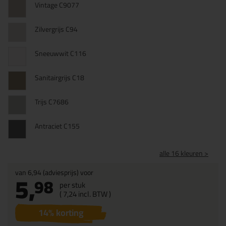
Vintage C9077
Zilvergrijs C94
Sneeuwwit C116
Sanitairgrijs C18
Trijs C7686
Antraciet C155
alle 16 kleuren >
van
6,94
(adviesprijs) voor
5,
98
per stuk
(
7,
24
incl. BTW )
14
% korting