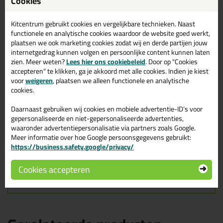
Ottoseal S110 400ml in
Cookies
Betongrijs C56
Kitcentrum gebruikt cookies en vergelijkbare technieken. Naast
Zoek je kit in een specifieke kleur? Gevonden! Deze sanitairkit
functionele en analytische cookies waardoor de website goed werkt,
Ottoseal S110 400ml in de kleur Betongrijs C56 is te gebruiken
plaatsen we ook marketing cookies zodat wij en derde partijen jouw
voor verschillende toepassingen. Een duurzame en veelzijdige kit
internetgedrag kunnen volgen en persoonlijke content kunnen laten
welke makkelijk te verwerken is. Perfect als je een bijpassende
zien. Meer weten?
Lees hier ons cookiebeleid
. Door op "Cookies
kleur zoekt met gegarandeerd een topresultaat. Bestel de
accepteren" te klikken, ga je akkoord met alle cookies. Indien je kiest
Ottoseal S110 400ml in kleur Betongrijs C56 vandaag nog! Op
voor
weigeren
, plaatsen we alleen functionele en analytische
voorraad en op werkdagen besteld = morgen in huis.
cookies.
Wil je meer weten over de toepassing en kenmerken van dit
Daarnaast gebruiken wij cookies en mobiele advertentie-ID’s voor
product?
Lees alles over dit product >
gepersonaliseerde en niet-gepersonaliseerde advertenties,
waaronder advertentiepersonalisatie via partners zoals Google.
Tips & tricks voor Ottoseal S110
Meer informatie over hoe Google persoonsgegevens gebruikt:
https://business.safety.google/privacy/
400ml
In de volgende blogs wordt dit product gebruikt:
Cookies accepteren
Hoe kan je kit verwijderen?