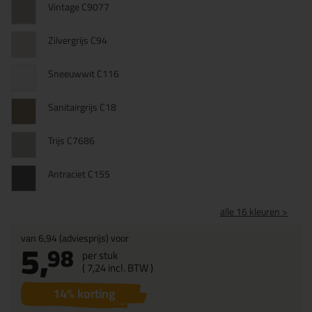
Vintage C9077
Zilvergrijs C94
Sneeuwwit C116
Sanitairgrijs C18
Trijs C7686
Antraciet C155
alle 16 kleuren >
van
6,94
(adviesprijs) voor
5,
98
per stuk
(
7,
24
incl. BTW )
14
% korting