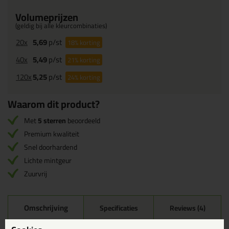
Volumeprijzen
(geldig bij alle kleurcombinaties)
20x
5,69
p/st
18%
korting
40x
5,49
p/st
21%
korting
120x
5,25
p/st
24%
korting
Waarom dit product?
Met
5 sterren
beoordeeld
Premium kwaliteit
Snel doorhardend
Lichte mintgeur
Zuurvrij
Omschrijving
Specificaties
Reviews (4)