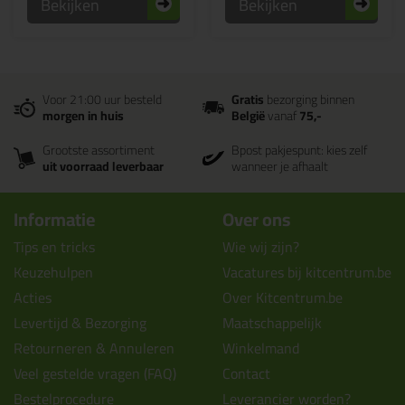
Bekijken
Bekijken
Voor 21:00 uur besteld
Gratis
bezorging binnen
morgen in huis
België
vanaf
75,-
Grootste assortiment
Bpost pakjespunt: kies zelf
uit voorraad leverbaar
wanneer je afhaalt
Informatie
Over ons
Tips en tricks
Wie wij zijn?
Keuzehulpen
Vacatures bij kitcentrum.be
Acties
Over Kitcentrum.be
Levertijd & Bezorging
Maatschappelijk
Retourneren & Annuleren
Winkelmand
Veel gestelde vragen (FAQ)
Contact
Bestelprocedure
Leverancier worden?