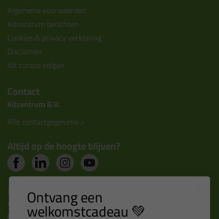
Algemene voorwaarden
Kitcentrum berichten
Cookies & privacy verklaring
Disclaimer
Kit cursus volgen
Contact
Kitcentrum B.V.
Alle contactgegevens >
Altijd op de hoogte blijven?
Nieuws, tips en exclusieve deals rechtstreeks in je
Ontvang een
inbox
welkomstcadeau 💚