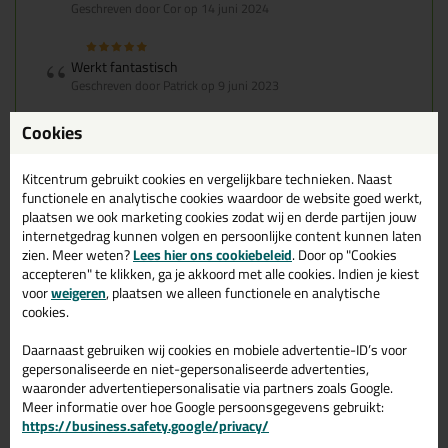
Geschreven door Cor op 14 juni 2024
Werkt fantastisch
Geschreven door Patrick op 9 juni 2023
Ook een review schrijven?
Cookies
Schrijf hier je review over Otto Primer 1217 >
Kitcentrum gebruikt cookies en vergelijkbare technieken. Naast
functionele en analytische cookies waardoor de website goed werkt,
plaatsen we ook marketing cookies zodat wij en derde partijen jouw
internetgedrag kunnen volgen en persoonlijke content kunnen laten
Gerelateerde producten
zien. Meer weten?
Lees hier ons cookiebeleid
. Door op "Cookies
accepteren" te klikken, ga je akkoord met alle cookies. Indien je kiest
voor
weigeren
, plaatsen we alleen functionele en analytische
cookies.
Daarnaast gebruiken wij cookies en mobiele advertentie-ID’s voor
gepersonaliseerde en niet-gepersonaliseerde advertenties,
waaronder advertentiepersonalisatie via partners zoals Google.
Meer informatie over hoe Google persoonsgegevens gebruikt:
https://business.safety.google/privacy/