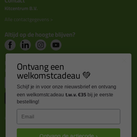
Contact
Kitcentrum B.V.
Alle contactgegevens >
Altijd op de hoogte blijven?
Nieuws, tips en exclusieve deals rechtstreeks in je
Ontvang een
inbox
welkomstcadeau 💚
Email
Schijf je in voor onze nieuwsbrief en ontvang
t.w.v. €35
een welkomstcadeau
bij je eerste
Inschrijven
bestelling!
Email
Kitcentrum is trots op:
Ontvang de actiecode ›