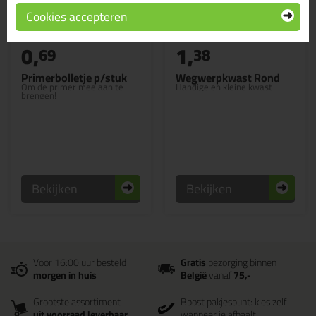
Cookies accepteren
0,
1,
69
38
Primerbolletje p/stuk
Wegwerpkwast Rond
Om de primer mee aan te
Handige en kleine kwast
brengen!
Bekijken
Bekijken
Voor 16:00 uur besteld
Gratis
bezorging binnen
morgen in huis
België
vanaf
75,-
Grootste assortiment
Bpost pakjespunt: kies zelf
uit voorraad leverbaar
wanneer je afhaalt