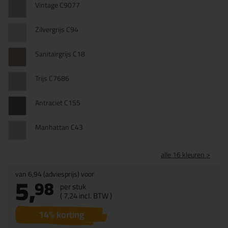
Vintage C9077
Zilvergrijs C94
Sanitairgrijs C18
Trijs C7686
Antraciet C155
Manhattan C43
alle 16 kleuren >
van
6,94
(adviesprijs) voor
5,
98
per stuk
(
7,
24
incl. BTW )
14
% korting