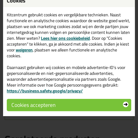
Ottoseal S110 400ml in
Cookies
Sneeuwwit C116
Kitcentrum gebruikt cookies en vergelijkbare technieken. Naast
Zoek je kit in een specifieke kleur? Gevonden! Deze sanitairkit
functionele en analytische cookies waardoor de website goed werkt,
Ottoseal S110 400ml in de kleur Sneeuwwit C116 is te gebruiken
plaatsen we ook marketing cookies zodat wij en derde partijen jouw
voor verschillende toepassingen. Een duurzame en veelzijdige kit
internetgedrag kunnen volgen en persoonlijke content kunnen laten
welke makkelijk te verwerken is. Perfect als je een bijpassende
zien. Meer weten?
Lees hier ons cookiebeleid
. Door op "Cookies
kleur zoekt met gegarandeerd een topresultaat. Bestel de
accepteren" te klikken, ga je akkoord met alle cookies. Indien je kiest
Ottoseal S110 400ml in kleur Sneeuwwit C116 vandaag nog! Op
voor
weigeren
, plaatsen we alleen functionele en analytische
voorraad en op werkdagen besteld = morgen in huis.
cookies.
Wil je meer weten over de toepassing en kenmerken van dit
Daarnaast gebruiken wij cookies en mobiele advertentie-ID’s voor
product?
Lees alles over dit product >
gepersonaliseerde en niet-gepersonaliseerde advertenties,
waaronder advertentiepersonalisatie via partners zoals Google.
Tips & tricks voor Ottoseal S110
Meer informatie over hoe Google persoonsgegevens gebruikt:
https://business.safety.google/privacy/
400ml
In de volgende blogs wordt dit product gebruikt:
Cookies accepteren
Hoe kan je kit verwijderen?