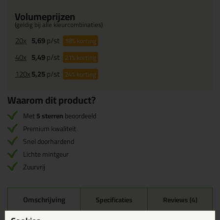
Volumeprijzen
(geldig bij alle kleurcombinaties)
20x
5,69
p/st
18%
korting
40x
5,49
p/st
21%
korting
120x
5,25
p/st
24%
korting
Waarom dit product?
Met
5 sterren
beoordeeld
Premium kwaliteit
Snel doorhardend
Lichte mintgeur
Zuurvrij
Omschrijving
Specificaties
Reviews (4)