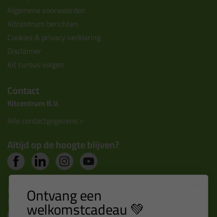
Algemene voorwaarden
Kitcentrum berichten
Cookies & privacy verklaring
Disclaimer
Kit cursus volgen
Contact
Kitcentrum B.V.
Alle contactgegevens >
Altijd op de hoogte blijven?
Nieuws, tips en exclusieve deals rechtstreeks in je
Ontvang een
inbox
welkomstcadeau 💚