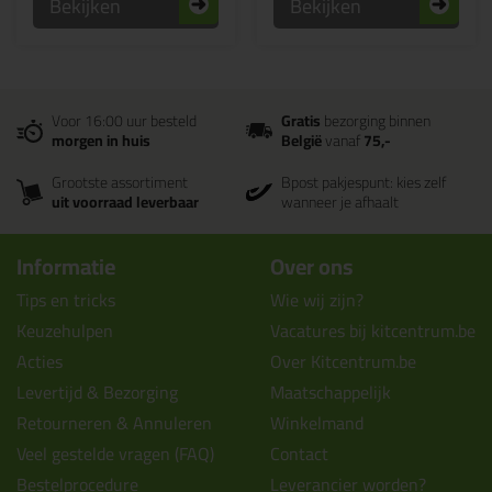
Bekijken
Bekijken
Voor 16:00 uur besteld
Gratis
bezorging binnen
morgen in huis
België
vanaf
75,-
Grootste assortiment
Bpost pakjespunt: kies zelf
uit voorraad leverbaar
wanneer je afhaalt
Informatie
Over ons
Tips en tricks
Wie wij zijn?
Keuzehulpen
Vacatures bij kitcentrum.be
Acties
Over Kitcentrum.be
Levertijd & Bezorging
Maatschappelijk
Retourneren & Annuleren
Winkelmand
Veel gestelde vragen (FAQ)
Contact
Bestelprocedure
Leverancier worden?