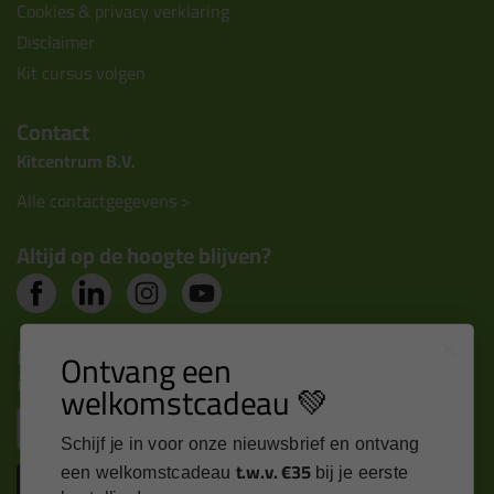
Cookies & privacy verklaring
Disclaimer
Kit cursus volgen
Contact
Kitcentrum B.V.
Alle contactgegevens >
Altijd op de hoogte blijven?
Nieuws, tips en exclusieve deals rechtstreeks in je
Ontvang een
inbox
welkomstcadeau 💚
Email
Schijf je in voor onze nieuwsbrief en ontvang
t.w.v. €35
een welkomstcadeau
bij je eerste
Inschrijven