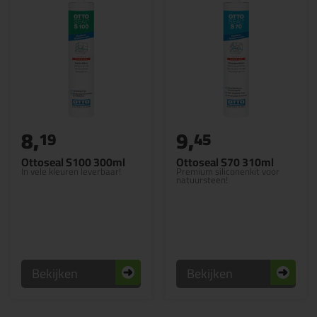
8,
9,
19
45
Ottoseal S100 300ml
Ottoseal S70 310ml
In vele kleuren leverbaar!
Premium siliconenkit voor
natuursteen!
Bekijken
Bekijken