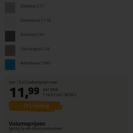
Zijdegrijs C77
Sneeuwwit C116
Antraciet C67
Sanitairgrijs C18
Adriablauw C990
van
13,45
(adviesprijs) voor
11,
99
per stuk
(
14,
51
incl. BTW )
11
% korting
Volumeprijzen
(geldig bij alle kleurcombinaties)