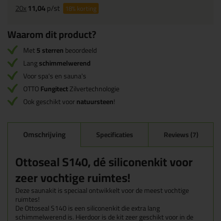
20x
11,04
p/st
18%
korting
Waarom dit product?
Met
5 sterren
beoordeeld
Lang
schimmelwerend
Voor spa's en sauna's
OTTO
Fungitect
Zilvertechnologie
Ook geschikt voor
natuursteen
!
Omschrijving
Specificaties
Reviews (7)
Ottoseal S140, dé siliconenkit voor
zeer vochtige ruimtes!
Deze saunakit is speciaal ontwikkelt voor de meest vochtige
ruimtes!
De Ottoseal S140 is een siliconenkit die extra lang
schimmelwerend is. Hierdoor is de kit zeer geschikt voor in de