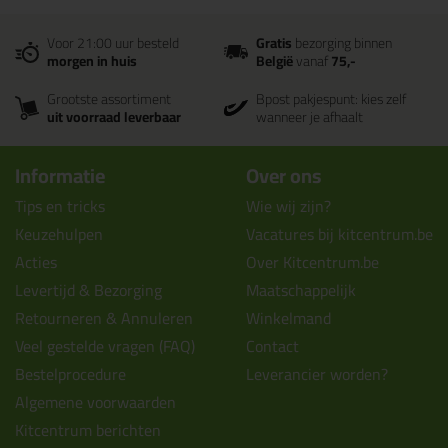
Voor 21:00 uur besteld
Gratis
bezorging binnen
morgen in huis
België
vanaf
75,-
Grootste assortiment
Bpost pakjespunt: kies zelf
uit voorraad leverbaar
wanneer je afhaalt
Informatie
Over ons
Tips en tricks
Wie wij zijn?
Keuzehulpen
Vacatures bij kitcentrum.be
Acties
Over Kitcentrum.be
Levertijd & Bezorging
Maatschappelijk
Retourneren & Annuleren
Winkelmand
Veel gestelde vragen (FAQ)
Contact
Bestelprocedure
Leverancier worden?
Algemene voorwaarden
Kitcentrum berichten