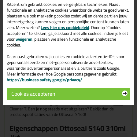
Kitcentrum gebruikt cookies en vergelijkbare technieken. Naast
Kenmerken van de Ottoseal S140
functionele en analytische cookies waardoor de website goed werkt,
plaatsen we ook marketing cookies zodat wij en derde partijen jouw
Dubbele bescherming tegen schimmel
internetgedrag kunnen volgen en persoonlijke content kunnen laten
Geschikt voor natuursteen
zien. Meer weten?
Lees hier ons cookiebeleid
. Door op "Cookies
Veroorzaakt geen verontreiniging van de randzonen aan
accepteren" te klikken, ga je akkoord met alle cookies. Indien je kiest
natuursteen
voor
weigeren
, plaatsen we alleen functionele en analytische
Hoge kerf- en scheurvastheid
cookies.
Bestand tegen hoge mechanische belasting
Voor langdurige toepassingen binnen en buiten
Daarnaast gebruiken wij cookies en mobiele advertentie-ID’s voor
Zeer actieve fungicide plus innovatieve OTTO Fungitect
gepersonaliseerde en niet-gepersonaliseerde advertenties,
Zilvertechnologie
waaronder advertentiepersonalisatie via partners zoals Google.
Uithardingstijd: 2mm per 24 uur
Meer informatie over hoe Google persoonsgegevens gebruikt:
Chloor en zout bestendig
https://business.safety.google/privacy/
Voorbehandeling
Cookies accepteren
Er wordt altijd aangeraden om de hechtvlakken altijd stofvrij en
vetvrij te maken. Reiniging van ondergronden kan met de
OTTO
Cleaner T
. Ben je nog steeds niet uitgelezen? Bekijk dan de
productspecificaties van de Ottoseal S140!
Eigenschappen Ottoseal S140 310ml
Merk