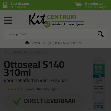
Bestelstatus
0 producten
of inloggen
in winkelwagen
Gratis
bezorging
in NL & BE
vanaf
75,-
Zwembad kit
(Siliconenkit)
Ottoseal S140
310ml
Voor het afkitten van je sauna!
7 productbeoordelingen
DIRECT LEVERBAAR