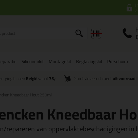
I
a
eparatie
Siliconenkit
Montagekit
Beglazingskit
Purschuim
zorging binnen
België
vanaf
75,-
Grootste assortiment
uit voorraad 
ncken Kneedbaar Hout 250ml
rencken Kneedbaar Ho
en/repareren van oppervlaktebeschadigingen in 