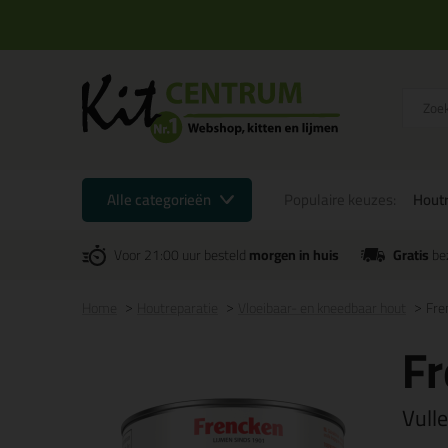
Alle categorieën
Populaire keuzes:
Houtr
Voor 21:00 uur besteld
morgen in huis
Gratis
be
Home
Houtreparatie
Vloeibaar- en kneedbaar hout
Fre
F
Vull