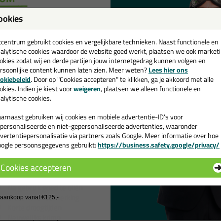
ookies
een
cadeau 💚
tcentrum gebruikt cookies en vergelijkbare technieken. Naast functionele en
alytische cookies waardoor de website goed werkt, plaatsen we ook market
okies zodat wij en derde partijen jouw internetgedrag kunnen volgen en
rsoonlijke content kunnen laten zien. Meer weten?
Lees hier ons
e nieuwsbrief en ontvang een
okiebeleid
. Door op "Cookies accepteren" te klikken, ga je akkoord met alle
v. €35,-
bij je eerste bestelling!
okies. Indien je kiest voor
weigeren
, plaatsen we alleen functionele en
alytische cookies.
arnaast gebruiken wij cookies en mobiele advertentie-ID’s voor
personaliseerde en niet-gepersonaliseerde advertenties, waaronder
vertentiepersonalisatie via partners zoals Google. Meer informatie over hoe
op: niet alle kleuren zijn beschikbaar in de 750ml variant,
bekijk hier de
ogle persoonsgegevens gebruikt:
https://business.safety.google/privacy/
 de actiecode ›
merken
Cookies accepteren
Verkrijgbaar in diverse actuele kleuren
 wil geen cadeau
Goed overschilderbaar met zowel oplosmiddel als watergedragen 
Na gebruik goed te oliën
Grote vullende werking
j aankoop vanaf €125,-
Korte droogtijden
Nauwelijks krimp