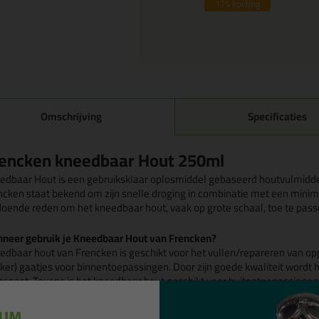
17%
korting
Omschrijving
Specificaties
encken kneedbaar Hout 250ml
edbaar Hout is een gebruiksklaar oplosmiddel gebaseerd houtvulmiddel
ncken staat bekend om zijn snelle droging in combinatie met een minimal
doende reden om het kneedbaar hout, vaak op grote schaal, toe te pass
neer gebruik je Kneedbaar Hout van Frencken?
edbaar hout van Frencken is geschikt voor het vullen/repareren van op
ijker) gaatjes voor binnentoepassingen. Door zijn goede kwaliteit wordt
gepast. Tevens is het kneedbaar hout geschikt voor buitentoepassingen,
uren