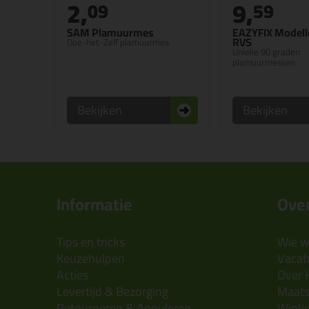
2,
9,
09
59
SAM Plamuurmes
EAZYFIX Model
RVS
Doe-het-Zelf plamuurmes
Unieke 90 graden
plamuurmessen
Bekijken
Bekijken
Informatie
Over
Tips en tricks
Wie wi
Keuzehulpen
Vacatu
Acties
Over 
Levertijd & Bezorging
Maats
Retourneren & Annuleren
Wink