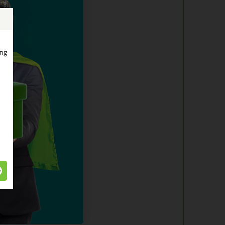
ing
 andere varianten
verfsystemen