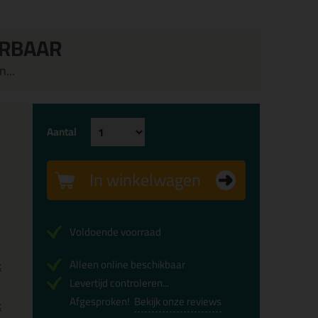
ERBAAR
...
Aantal
In winkelwagen
Voldoende voorraad
Alleen online beschikbaar
x
Levertijd controleren...
Afgesproken!
Bekijk onze reviews
x