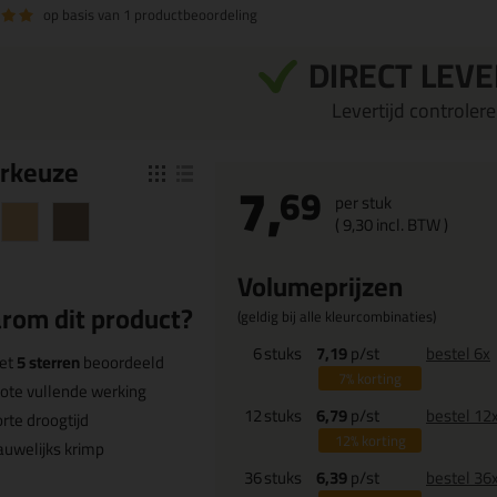
op basis van
1 productbeoordeling
DIRECT LEV
Levertijd controleren
r
keuze
7,
69
per stuk
(
9,
30
incl. BTW )
Volumeprijzen
rom dit product?
(geldig bij alle kleurcombinaties)
6
stuks
7,19
p/st
bestel 6x
et
5 sterren
beoordeeld
7%
korting
ote vullende werking
12
stuks
6,79
p/st
bestel 12
rte droogtijd
12%
korting
uwelijks krimp
36
stuks
6,39
p/st
bestel 36