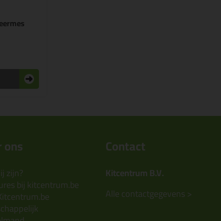
leermes
 ons
Contact
j zijn?
Kitcentrum B.V.
res bij kitcentrum.be
Alle contactgegevens >
Kitcentrum.be
chappelijk
elmand