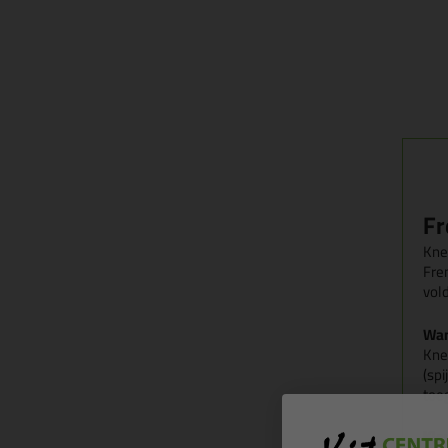
Fr
Kne
Fre
vol
Wan
Kne
(sp
toe
Kle