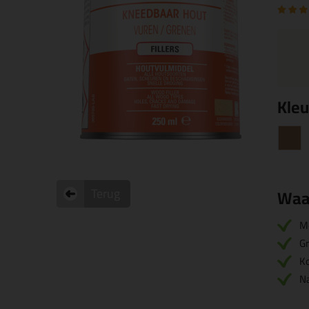
Kleu
Terug
Waa
M
Gr
Ko
Na