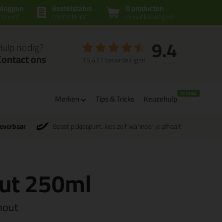
nloggen
Bestelstatus
0 producten
ccount
controleren
in winkelwagen
9.4
Hulp nodig?
Contact ons
16.431 beoordelingen
Merken
Tips & Tricks
Keuzehulp
leverbaar
Bpost pakjespunt: kies zelf wanneer je afhaalt
ut 250ml
hout