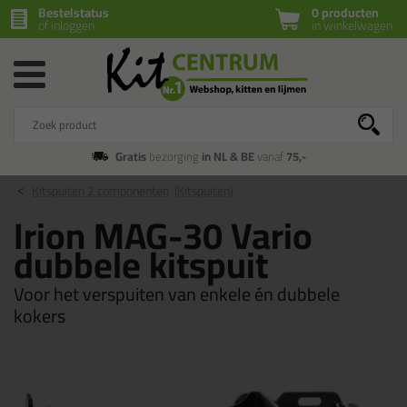
Bestelstatus
0 producten
of inloggen
in winkelwagen
Gratis
bezorging
in NL & BE
vanaf
75,-
Kitspuiten 2 componenten
(Kitspuiten)
Irion MAG-30 Vario
dubbele kitspuit
Voor het verspuiten van enkele én dubbele
kokers