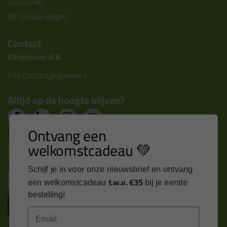
Disclaimer
Kit cursus volgen
Contact
Kitcentrum B.V.
Alle contactgegevens >
Altijd op de hoogte blijven?
Ontvang een
welkomstcadeau 💚
Nieuws, tips en exclusieve deals rechtstreeks in je
inbox
Schijf je in voor onze nieuwsbrief en ontvang
Email
t.w.v. €35
een welkomstcadeau
bij je eerste
bestelling!
Inschrijven
Email