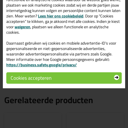
plaatsen we ook marketing cookies zodat wij en derde partijen jouw
Kenmerken
internetgedrag kunnen volgen en persoonlijke content kunnen laten
Compleet magnesiumframe voor duurzaamheid en
zien. Meer weten?
Lees hier ons cookiebeleid
. Door op "Cookies
lichtheid.
accepteren" te klikken, ga je akkoord met alle cookies. Indien je kiest
Krachtoverbrenging van 25:1 voor efficiënte toepassing.
voor
weigeren
, plaatsen we alleen functionele en analytische
Zwarte kleur voor een stijlvolle uitstraling.
cookies.
Duurzaam gereedschap met Magnesium-Housing - lichter
dan vergelijkbare modellen - vooruitstrevende technologie.
Daarnaast gebruiken wij cookies en mobiele advertentie-ID’s voor
Verwisselbare drukplaten voor verschillende
gepersonaliseerde en niet-gepersonaliseerde advertenties,
mengverhoudingen: 1:1, 3:1, 10:1.
waaronder advertentiepersonalisatie via partners zoals Google.
Bescherming tegen corrosie voor stuwkracht- en
Meer informatie over hoe Google persoonsgegevens gebruikt:
aandrijfdelen dankzij een speciale zwarte legering.
https://business.safety.google/privacy/
Geschikt voor zowel dubbele patronen tot 620 ml als
individuele cartridges (2x 310 ml).
Cookies accepteren
Gerelateerde producten