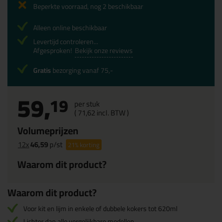
Beperkte voorraad, nog 2 beschikbaar
Alleen online beschikbaar
Levertijd controleren...
Afgesproken!
Bekijk onze reviews
Gratis
bezorging vanaf 75,-
59,
19
per stuk
(
71,
62
incl. BTW )
Volumeprijzen
12x
46,59
p/st
21%
korting
Waarom dit product?
Waarom dit product?
Voor kit en lijm in enkele of dubbele kokers tot 620ml
Lichter dan alle vergelijkbare modellen