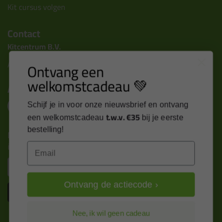
Kit cursus volgen
Contact
Kitcentrum B.V.
Alle contactgegevens >
Ontvang een
welkomstcadeau 💚
Altijd op de hoogte blijven?
Schijf je in voor onze nieuwsbrief en ontvang
t.w.v. €35
een welkomstcadeau
bij je eerste
bestelling!
Nieuws, tips en exclusieve deals rechtstreeks in je
inbox
Email
Email
Ontvang de actiecode ›
Inschrijven
Nee, ik wil geen cadeau