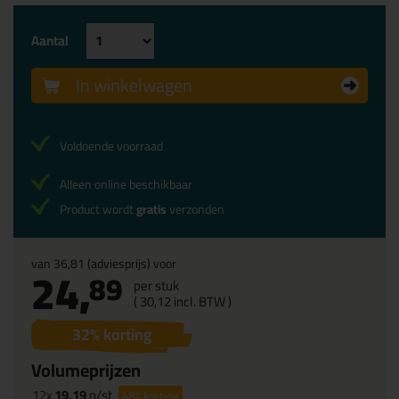
Aantal
In winkelwagen
Voldoende voorraad
Alleen online beschikbaar
Product wordt
gratis
verzonden
van
36,81
(adviesprijs) voor
24,
89
per stuk
(
30,
12
incl. BTW )
32
% korting
Volumeprijzen
12x
19,19
p/st
48%
korting