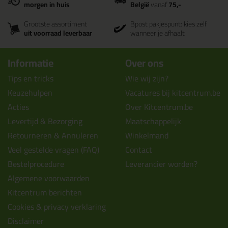
morgen in huis
België
vanaf
75,-
Grootste assortiment
Bpost pakjespunt: kies zelf
uit voorraad leverbaar
wanneer je afhaalt
Informatie
Over ons
Tips en tricks
Wie wij zijn?
Keuzehulpen
Vacatures bij kitcentrum.be
Acties
Over Kitcentrum.be
Levertijd & Bezorging
Maatschappelijk
Retourneren & Annuleren
Winkelmand
Veel gestelde vragen (FAQ)
Contact
Bestelprocedure
Leverancier worden?
Algemene voorwaarden
Kitcentrum berichten
Cookies & privacy verklaring
Disclaimer