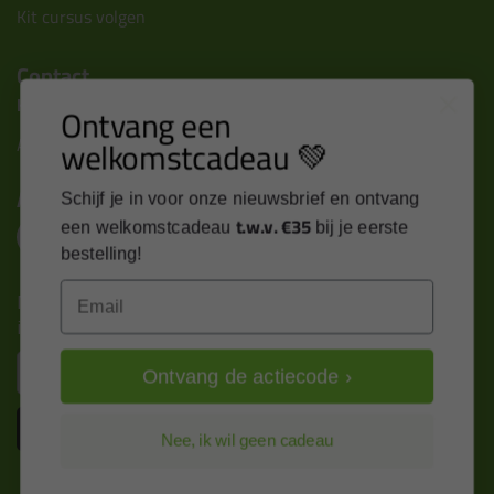
Kit cursus volgen
Contact
Kitcentrum B.V.
Ontvang een
welkomstcadeau 💚
Alle contactgegevens >
Altijd op de hoogte blijven?
Schijf je in voor onze nieuwsbrief en ontvang
t.w.v. €35
een welkomstcadeau
bij je eerste
bestelling!
Email
Nieuws, tips en exclusieve deals rechtstreeks in je
inbox
Email
Ontvang de actiecode ›
Inschrijven
Nee, ik wil geen cadeau