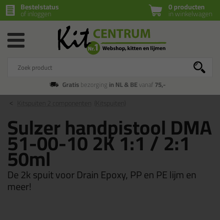
Bestelstatus
0 producten
of inloggen
in winkelwagen
Gratis
bezorging
in NL & BE
vanaf
75,-
Kitspuiten 2 componenten
(Kitspuiten)
Sulzer handpistool DMA
51-00-10 2K 1:1 / 2:1
50ml
De 2k spuit voor Drain Epoxy, PP en PE lijm en
meer!