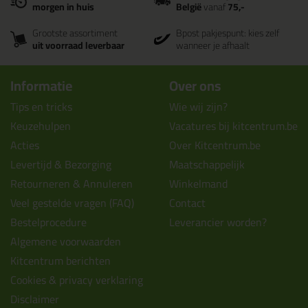
morgen in huis
België
vanaf
75,-
Grootste assortiment
Bpost pakjespunt: kies zelf
uit voorraad leverbaar
wanneer je afhaalt
Informatie
Over ons
Tips en tricks
Wie wij zijn?
Keuzehulpen
Vacatures bij kitcentrum.be
Acties
Over Kitcentrum.be
Levertijd & Bezorging
Maatschappelijk
Retourneren & Annuleren
Winkelmand
Veel gestelde vragen (FAQ)
Contact
Bestelprocedure
Leverancier worden?
Algemene voorwaarden
Kitcentrum berichten
Cookies & privacy verklaring
Disclaimer