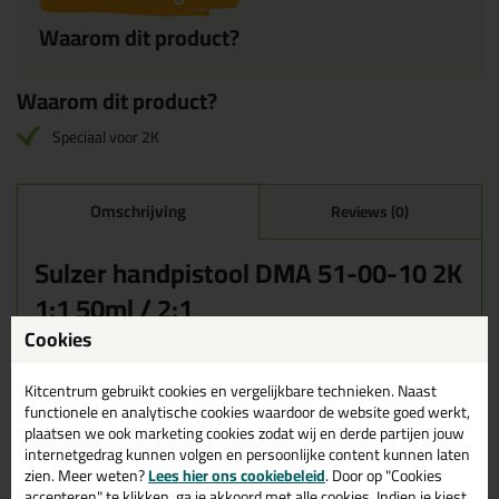
Waarom dit product?
Waarom dit product?
Speciaal voor 2K
Omschrijving
Reviews (0)
Sulzer handpistool DMA 51-00-10 2K
1:1 50ml / 2:1
Cookies
Een geweldig fijn stukje gereedschap wanneer het om 2-
componenten kitpistolen gaat, dit speciaal ontworpen kitpistool is
Kitcentrum gebruikt cookies en vergelijkbare technieken. Naast
in plaats van de metalen varianten geheel uit kunststof.
functionele en analytische cookies waardoor de website goed werkt,
Zeer geschikt om 2 componenten duo kokers te verspuiten. Ideaal
plaatsen we ook marketing cookies zodat wij en derde partijen jouw
om bijvoorbeeld de 2 componenten epoxy of PP en PE lijm goed
internetgedrag kunnen volgen en persoonlijke content kunnen laten
mee te kunnen verwerken.
zien. Meer weten?
Lees hier ons cookiebeleid
. Door op "Cookies
accepteren" te klikken, ga je akkoord met alle cookies. Indien je kiest
Note: Een fijne overbrenging en makkelijk te ontgrendelen