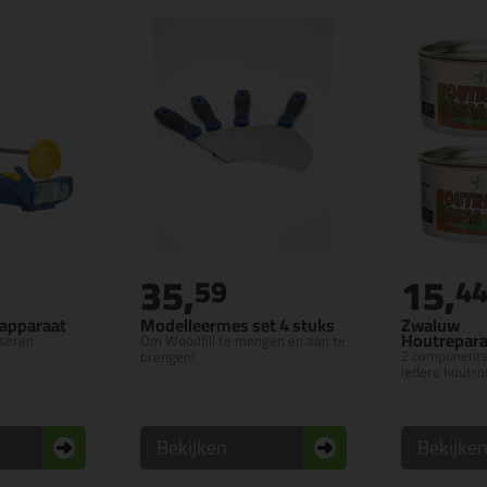
35,
15,
59
4
rapparaat
Modelleermes set 4 stuks
Zwaluw
Houtrepara
oseren
Om Woodfill te mengen en aan te
2 componente
brengen!
iedere houtro
Bekijken
Bekijke