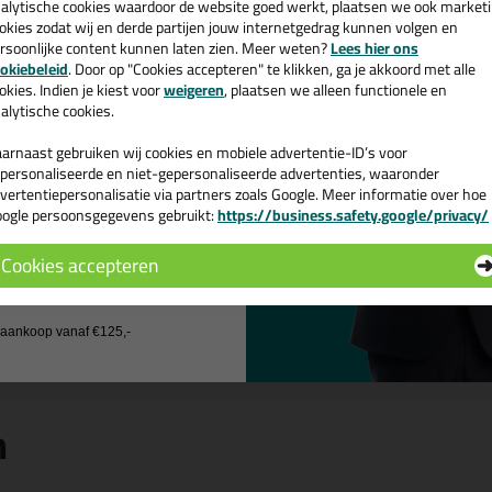
cadeau 💚
alytische cookies waardoor de website goed werkt, plaatsen we ook market
Constante kwaliteit door vaste doseerverhouding
okies zodat wij en derde partijen jouw internetgedrag kunnen volgen en
Zeer goed verwerkbaar (kort, pasteus)
rsoonlijke content kunnen laten zien. Meer weten?
Lees hier ons
Zeer goed modelleerbaar (zakt niet uit)
e nieuwsbrief en ontvang een
okiebeleid
. Door op "Cookies accepteren" te klikken, ga je akkoord met alle
Verwerkingstijd ca. 15 min. Bij 20°C en 65% R.V
v. €35,-
bij je eerste bestelling!
okies. Indien je kiest voor
weigeren
, plaatsen we alleen functionele en
Na 1 tot 2 uur te schuren en overschilderbaar
alytische cookies.
Zeer goed en glad schuurbaar
Goed te schaven en te boren
arnaast gebruiken wij cookies en mobiele advertentie-ID’s voor
Duurzaam na uitharding (geen barst-/scheurvorming)
personaliseerde en niet-gepersonaliseerde advertenties, waaronder
Ongevoelig voor vocht
vertentiepersonalisatie via partners zoals Google. Meer informatie over hoe
Goede hechting op kaal hout, goed geschuurde oude verflagen, met
ogle persoonsgegevens gebruikt:
https://business.safety.google/privacy/
 de actiecode ›
Goed overschilderbaar
Cookies accepteren
genschappen Woodfill set 2 component (AB
 wil geen cadeau
rt Plamuur
2K (2-Komponenten)
j aankoop vanaf €125,-
n