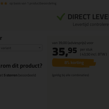
op basis van
1 productbeoordeling
DIRECT LEV
Levertijd controleren
r
van
39,00
(adviesprijs) voor
35,
95
e variant
per stuk
(
43,
50
incl. BTW )
8
% korting
rom dit product?
et
5 sterren
beoordeeld
(geldig bij alle combinaties)