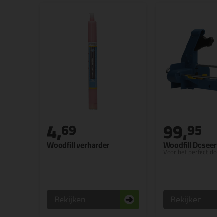
4,
99,
69
95
Woodfill verharder
Woodfill Dosee
Voor het perfect d
Bekijken
Bekijken