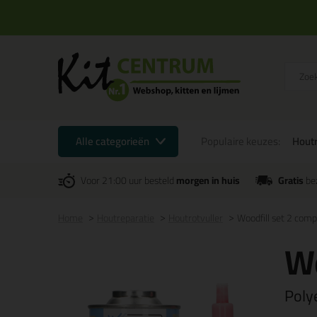
Alle categorieën
Populaire keuzes:
Houtr
Voor 21:00 uur besteld
morgen in huis
Gratis
be
Home
Houtreparatie
Houtrotvuller
Woodfill set 2 comp
Wo
Poly