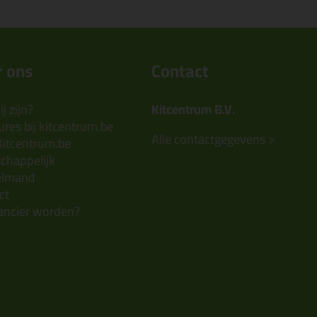
 ons
Contact
j zijn?
Kitcentrum B.V.
res bij kitcentrum.be
Alle contactgegevens >
Kitcentrum.be
chappelijk
elmand
ct
ancier worden?