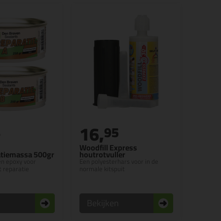
16,
4
95
Woodfill Express
tiemassa 500gr
houtrotvuller
n epoxy voor
Een polyesterhars voor in de
t reparatie
normale kitspuit
n
Bekijken