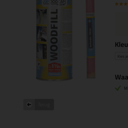
Kleu
Kies j
Waa
M
Terug