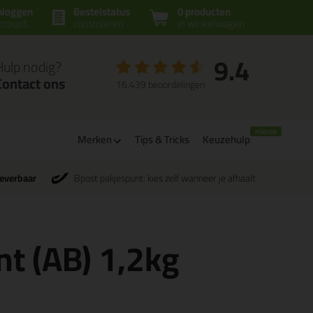
nloggen
Bestelstatus
0 producten
ccount
controleren
in winkelwagen
9.4
Hulp nodig?
Contact ons
16.439 beoordelingen
Merken
Tips & Tricks
Keuzehulp
leverbaar
Bpost pakjespunt: kies zelf wanneer je afhaalt
t (AB) 1,2kg