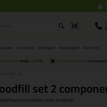
I
a
eparatie
Siliconenkit
Montagekit
Beglazingskit
Purschuim
zorging binnen
België
vanaf
75,-
Grootste assortiment
uit voorraad 
onent (AB) 1,2kg
odfill set 2 componen
esterhars vulmiddel voor kozijnen