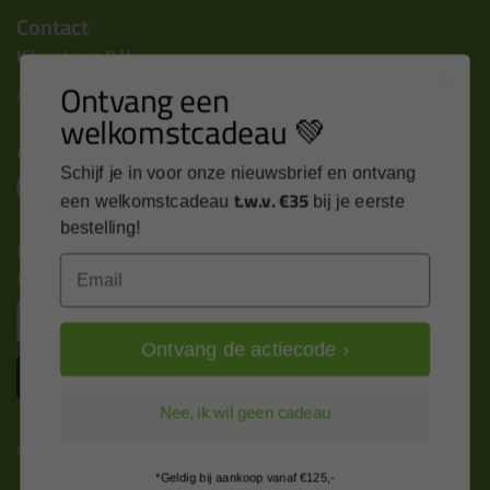
Contact
Kitcentrum B.V.
Ontvang een
Alle contactgegevens >
welkomstcadeau 💚
Altijd op de hoogte blijven?
Schijf je in voor onze nieuwsbrief en ontvang
t.w.v. €35
een welkomstcadeau
bij je eerste
bestelling!
Nieuws, tips en exclusieve deals rechtstreeks in je
Email
inbox
Email
Ontvang de actiecode ›
Inschrijven
Nee, ik wil geen cadeau
Kitcentrum is trots op:
*Geldig bij aankoop vanaf €125,-