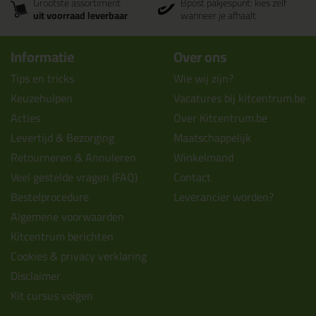
Grootste assortiment
Bpost pakjespunt: kies zelf
uit voorraad leverbaar
wanneer je afhaalt
Informatie
Over ons
Tips en tricks
Wie wij zijn?
Keuzehulpen
Vacatures bij kitcentrum.be
Acties
Over Kitcentrum.be
Levertijd & Bezorging
Maatschappelijk
Retourneren & Annuleren
Winkelmand
Veel gestelde vragen (FAQ)
Contact
Bestelprocedure
Leverancier worden?
Algemene voorwaarden
Kitcentrum berichten
Cookies & privacy verklaring
Disclaimer
Kit cursus volgen