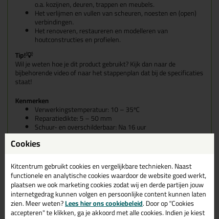
o.a. kozijnen, deuren, trappen en meubels.
Het verlijmen en vullen van scheuren, noesten en (open)
verbindingen.
Het renoveren, restaureren en modelleren van
houtconstructies en profielen.
Tip!💡
Wil je weten hoe je dit product gebruikt? Kijk dan naar de
bijbehorende video of naar het stappenplan dat bij de specificaties
staat!
Kenmerken
Verwerkingstemperatuur: 10 – 35ºC
Reparatiedikte: 5 – 50 mm
Schuur- en overschilderbaar: Na 16 uur
Mengcontrole systeem: Egaal geel
Cookies
Voorbehandelen met: DRY FIX® UNI
Verwerkingstijd na mengen: 1,5 – 2 uur
Inhoud: 300 ml + 100 ml
Kitcentrum gebruikt cookies en vergelijkbare technieken. Naast
Houdbaarheid: Zie etiket; bij opslag en vervoer tussen 5 en
functionele en analytische cookies waardoor de website goed werkt,
40ºC
plaatsen we ook marketing cookies zodat wij en derde partijen jouw
internetgedrag kunnen volgen en persoonlijke content kunnen laten
Eigenschappen
zien. Meer weten?
Lees hier ons cookiebeleid
. Door op "Cookies
Schuur- en overschilderbaar na 16 uur (bij 20ºC)
accepteren" te klikken, ga je akkoord met alle cookies. Indien je kiest
Zakt niet uit