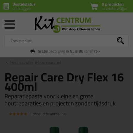
Bestelstatus
0 producten
of inloggen
in winkelwagen
Gratis
bezorging
in NL & BE
vanaf
75,-
Houtrotvuller
(Houtreparatie)
Repair Care Dry Flex 16
400ml
Reparatiepasta voor kleine en grote
houtreparaties en projecten zonder tijdsdruk
1 productbeoordeling