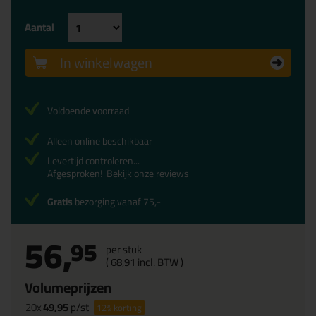
Aantal
In winkelwagen
Voldoende voorraad
Alleen online beschikbaar
Levertijd controleren...
Afgesproken!
Bekijk onze reviews
Gratis
bezorging vanaf 75,-
56,
95
per stuk
(
68,
91
incl. BTW )
Volumeprijzen
20x
49,95
p/st
12%
korting