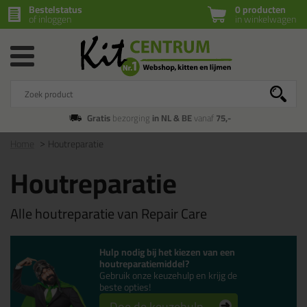
Bestelstatus
0 producten
of inloggen
in winkelwagen
Gratis
bezorging
in NL & BE
vanaf
75,-
Home
Houtreparatie
Houtreparatie
Alle houtreparatie van Repair Care
Hulp nodig bij het kiezen van een
houtreparatiemiddel?
Gebruik onze keuzehulp en krijg de
beste opties!
Doe de keuzehulp