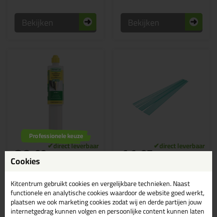
Bekijken
Bekijken
Professionele keuze
29,
11,
99
95
Cookies
Repair Care Dry Flex IN |
Repair Care Easy-Q
2in1 150ml
Modelleerstrips - Set
van 5
Reparatiepasta voor het
Kitcentrum gebruikt cookies en vergelijkbare technieken. Naast
repareren van beschadigd
Hulpmiddel om houtschade in
functionele en analytische cookies waardoor de website goed werkt,
hout binnenshuis
hoeken makkelijker te
repareren | Vijf verschillende
plaatsen we ook marketing cookies zodat wij en derde partijen jouw
maten
internetgedrag kunnen volgen en persoonlijke content kunnen laten