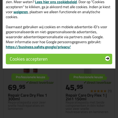
zien. Meer weten?
Lees hier ons cookiebeleid
. Door op "Cookies
accepteren" te klikken, ga je akkoord met alle cookies. Indien je kiest
voor
weigeren
, plaatsen we alleen functionele en analytische
Bekijken
Bekijken
cookies.
Daarnaast gebruiken wij cookies en mobiele advertentie-ID’s voor
gepersonaliseerde en niet-gepersonaliseerde advertenties,
waaronder advertentiepersonalisatie via partners zoals Google.
Meer informatie over hoe Google persoonsgegevens gebruikt:
https://business.safety.google/privacy/
Cookies accepteren
Professionele keuze
Professionele keuze
69,
45,
95
95
(1)
Repair Care Dry Flex 1
Repair Care Dry Flex 1 |
300ml
2in1 150ml
Reparatiepasta voor zeer
Reparatiepasta met beide
snelle houtreparaties en
componenten in één koker
lamineren
voor zeer snelle
houtreparaties en lamineren