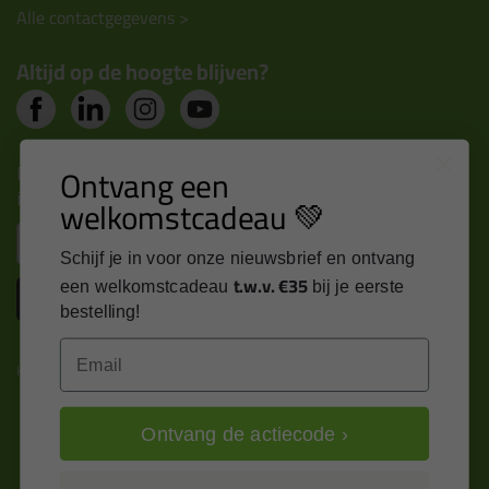
Alle contactgegevens >
Altijd op de hoogte blijven?
Nieuws, tips en exclusieve deals rechtstreeks in je
Ontvang een
inbox
welkomstcadeau 💚
Email
Schijf je in voor onze nieuwsbrief en ontvang
t.w.v. €35
een welkomstcadeau
bij je eerste
Inschrijven
bestelling!
Email
Kitcentrum is trots op:
Ontvang de actiecode ›