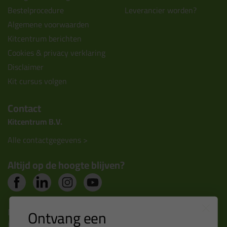
Bestelprocedure
Leverancier worden?
Algemene voorwaarden
Kitcentrum berichten
Cookies & privacy verklaring
Disclaimer
Kit cursus volgen
Contact
Kitcentrum B.V.
Alle contactgegevens >
Altijd op de hoogte blijven?
Nieuws, tips en exclusieve deals rechtstreeks in je
Ontvang een
inbox