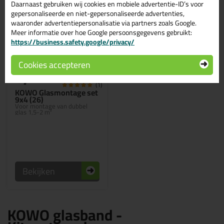
Daarnaast gebruiken wij cookies en mobiele advertentie-ID’s voor
gepersonaliseerde en niet-gepersonaliseerde advertenties,
waaronder advertentiepersonalisatie via partners zoals Google.
Meer informatie over hoe Google persoonsgegevens gebruikt:
https://business.safety.google/privacy/
Cookies accepteren
7,
95
(1)
KOWO Glasmontage set
9x4 (26)
Voor montage van dubbel
glas 1,5-2 m²
Bekijken
KOWO glasband -