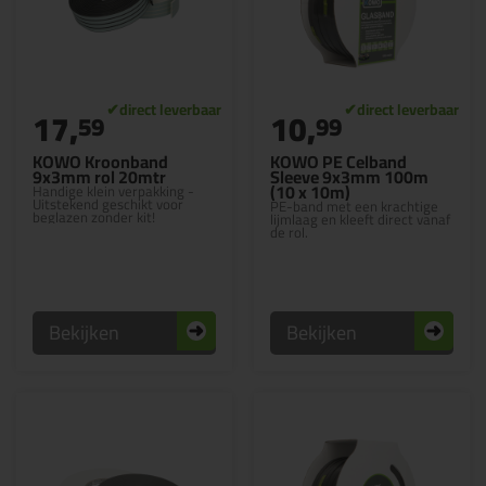
17,
10,
59
99
KOWO Kroonband
KOWO PE Celband
9x3mm rol 20mtr
Sleeve 9x3mm 100m
(10 x 10m)
Handige klein verpakking -
Uitstekend geschikt voor
PE-band met een krachtige
beglazen zonder kit!
lijmlaag en kleeft direct vanaf
de rol.
Bekijken
Bekijken