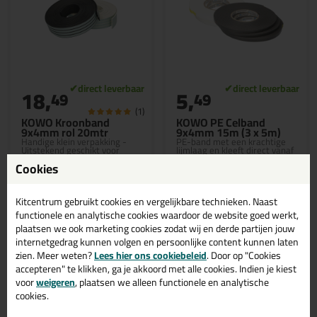
18,
5,
49
49
(1)
KOWO Kroonband
KOWO PE Celband
9x4mm rol 20mtr
9x4mm 15m (3 x 5m)
Handige klein verpakking -
PE-band met een krachtige
Uitstekend geschikt voor
lijmlaag en kleeft direct vanaf
beglazen zonder kit!
de rol.
Cookies
Kitcentrum gebruikt cookies en vergelijkbare technieken. Naast
functionele en analytische cookies waardoor de website goed werkt,
plaatsen we ook marketing cookies zodat wij en derde partijen jouw
Bekijken
Bekijken
internetgedrag kunnen volgen en persoonlijke content kunnen laten
zien. Meer weten?
Lees hier ons cookiebeleid
. Door op "Cookies
accepteren" te klikken, ga je akkoord met alle cookies. Indien je kiest
voor
weigeren
, plaatsen we alleen functionele en analytische
cookies.