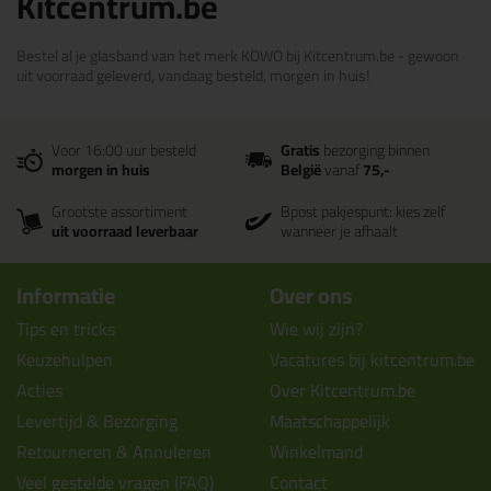
Kitcentrum.be
Bestel al je glasband van het merk KOWO bij Kitcentrum.be - gewoon
uit voorraad geleverd, vandaag besteld, morgen in huis!
Voor 16:00 uur besteld
Gratis
bezorging binnen
morgen in huis
België
vanaf
75,-
Grootste assortiment
Bpost pakjespunt: kies zelf
uit voorraad leverbaar
wanneer je afhaalt
Informatie
Over ons
Tips en tricks
Wie wij zijn?
Keuzehulpen
Vacatures bij kitcentrum.be
Acties
Over Kitcentrum.be
Levertijd & Bezorging
Maatschappelijk
Retourneren & Annuleren
Winkelmand
Veel gestelde vragen (FAQ)
Contact