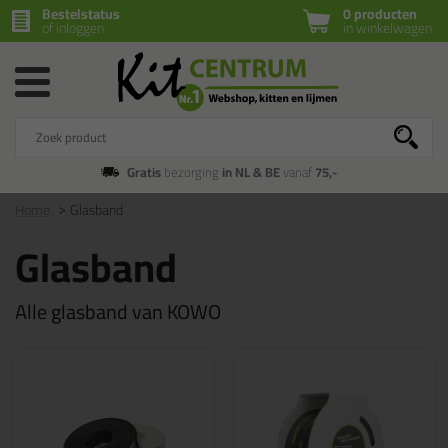
Bestelstatus
0 producten
of inloggen
in winkelwagen
Gratis
bezorging
in NL & BE
vanaf
75,-
Home
Glasband
Glasband
Alle glasband van KOWO