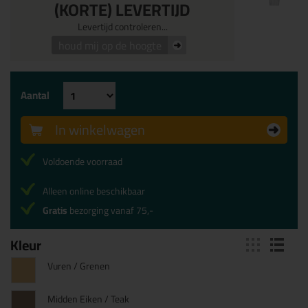
(KORTE) LEVERTIJD
Levertijd controleren...
houd mij op de hoogte
Aantal
In winkelwagen
Voldoende voorraad
Alleen online beschikbaar
Gratis
bezorging vanaf 75,-
Kleur
Vuren / Grenen
Midden Eiken / Teak