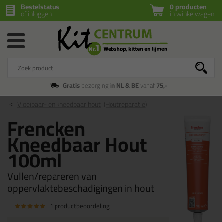
Bestelstatus
0 producten
of inloggen
in winkelwagen
Gratis
bezorging
in NL & BE
vanaf
75,-
Vloeibaar- en kneedbaar hout
(Houtreparatie)
Frencken
Kneedbaar Hout
100ml
Vullen/repareren van
oppervlaktebeschadigingen in hout
1 productbeoordeling