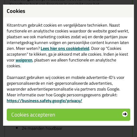
Kneedbaar hout van Frencken is geschikt voor het
Cookies
vullen/repareren van oppervlaktebeschadigingen in hout zoals
scheurtjes en (spijker) gaatjes voor binnentoepassingen. Door zijn
goede kwaliteit wordt het kneedbaar hout veelvuldig voor
Kitcentrum gebruikt cookies en vergelijkbare technieken. Naast
parketvloeren toegepast. Tevens is het kneedbaar hout geschikt
functionele en analytische cookies waardoor de website goed werkt,
voor buitentoepassingen, mits zorgvuldig afgelakt.
plaatsen we ook marketing cookies zodat wij en derde partijen jouw
internetgedrag kunnen volgen en persoonlijke content kunnen laten
Verpakkingen
zien. Meer weten?
Lees hier ons cookiebeleid
. Door op "Cookies
accepteren" te klikken, ga je akkoord met alle cookies. Indien je kiest
Ook verkrijgbaar in verpakkingen van
250ml
en
750ml
. Let er
voor
weigeren
, plaatsen we alleen functionele en analytische
alleen op dat sommige verpakkingen niet alle kleuren als optie
cookies.
hebben!
Daarnaast gebruiken wij cookies en mobiele advertentie-ID’s voor
Kenmerken
gepersonaliseerde en niet-gepersonaliseerde advertenties,
Verkrijgbaar in diverse populaire kleuren
waaronder advertentiepersonalisatie via partners zoals Google.
Goed overschilderbaar met zowel oplosmiddel als
Meer informatie over hoe Google persoonsgegevens gebruikt:
watergedragen verfsystemen
https://business.safety.google/privacy/
Na gebruik goed te oliën
Grote vullende werking
Korte droogtijden
Cookies accepteren
Nauwelijks krimp
Een breed assortiment aan verpakkingen
24 maanden houdbaar