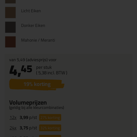
Licht Eiken
Donker Eiken
Mahonie / Meranti
van
5,49
(adviesprijs) voor
4,
45
per stuk
(
5,
38
incl. BTW )
19
% korting
Volumeprijzen
(geldig bij alle kleurcombinaties)
12x
3,99
p/st
27%
korting
24x
3,75
p/st
32%
korting