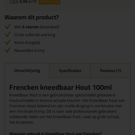
120x
3,55
p/st
35%
korting
Waarom dit product?
Met
5 sterren
beoordeeld
Grote vullende werking
Korte droogtijd
Nauwelijks krimp
Omschrijving
Specificaties
Reviews (1)
Frencken kneedbaar Hout 100ml
Kneedbaar Hout is een gebruiksklaar oplosmiddel gebaseerd
houtvulmiddel in diverse actuele kleuren. Het Kneedbaar hout van
Frencken staat bekend om zijn snelle droging in combinatie met
een minimale krimp. Dit is voor vele professionele gebruikers
voldoende reden om het kneedbaar hout, vaak op grote schaal,
toe te passen.
Wanneer gebruik je Kneedbaar Hout van Frencken?