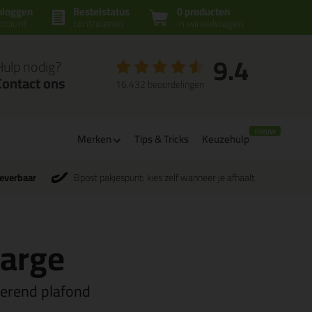
nloggen
Bestelstatus
0 producten
ccount
controleren
in winkelwagen
9.4
Hulp nodig?
Contact ons
16.432 beoordelingen
Merken
Tips & Tricks
Keuzehulp
leverbaar
Bpost pakjespunt: kies zelf wanneer je afhaalt
large
erend plafond