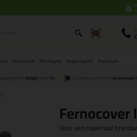
I
a
band
Siliconenkit
Montagekit
Beglazingskit
Purschuim
zorging binnen
België
vanaf
75,-
Grootste assortiment
uit voorraad 
ge
Fernocover 
Voor een maximaal brandw