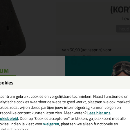
(KOR
Leve
houd 
van
50,90
(adviesprijs) voor
36,
67
per stuk
(
44,
37
incl. BTW )
28
% korting
ookies
een
cadeau 💚
tcentrum gebruikt cookies en vergelijkbare technieken. Naast functionele en
alytische cookies waardoor de website goed werkt, plaatsen we ook market
okies zodat wij en derde partijen jouw internetgedrag kunnen volgen en
rsoonlijke content kunnen laten zien. Meer weten?
Lees hier ons
e nieuwsbrief en ontvang een
okiebeleid
. Door op "Cookies accepteren" te klikken, ga je akkoord met alle
v. €35,-
bij je eerste bestelling!
okies. Indien je kiest voor
weigeren
, plaatsen we alleen functionele en
alytische cookies.