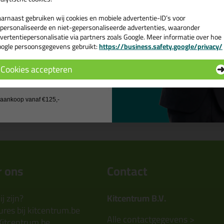
arnaast gebruiken wij cookies en mobiele advertentie-ID’s voor
personaliseerde en niet-gepersonaliseerde advertenties, waaronder
vertentiepersonalisatie via partners zoals Google. Meer informatie over hoe
Omschrijving
ogle persoonsgegevens gebruikt:
https://business.safety.google/privacy/
 de actiecode ›
Cookies accepteren
Fernocover
Reviews voor:
 wil geen cadeau
Er zijn nog geen reviews geschreven
j aankoop vanaf €125,-
 ons
Contact
j zijn?
Kitcentrum B.V.
res bij kitcentrum.be
Alle contactgegevens >
Kitcentrum.be