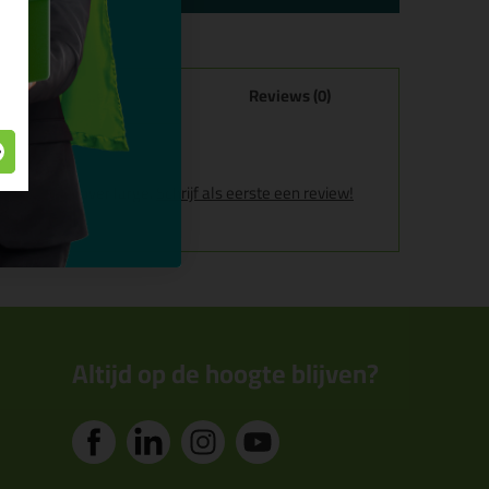
Specificaties
Reviews (0)
 large
 voor Fernocover large.
Schrijf als eerste een review!
Altijd op de hoogte blijven?