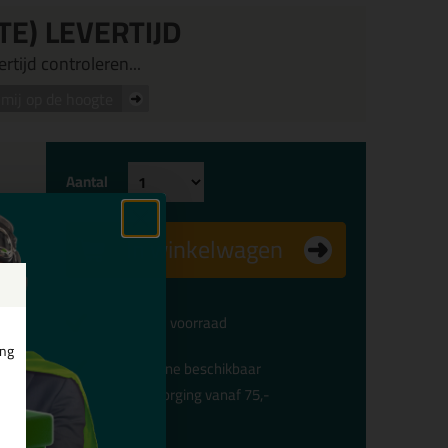
TE) LEVERTIJD
rtijd controleren...
mij op de hoogte
Aantal
In winkelwagen
Voldoende voorraad
ing
Alleen online beschikbaar
Gratis
bezorging vanaf 75,-