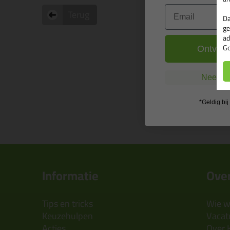
Email
Terug
Da
ge
ad
Go
Ontvang
Nee, ik
*Geldig bi
Informatie
Over
Tips en tricks
Wie wi
Keuzehulpen
Vacatu
Acties
Over 