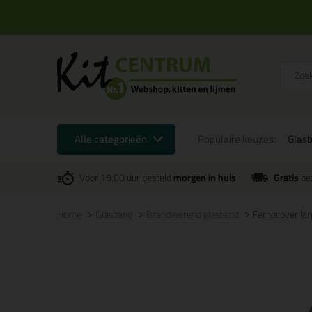
Alle categorieën
Populaire keuzes:
Glas
Voor 16:00 uur besteld
morgen in huis
Gratis
be
Home
Glasband
Brandwerend glasband
Fernocover lar