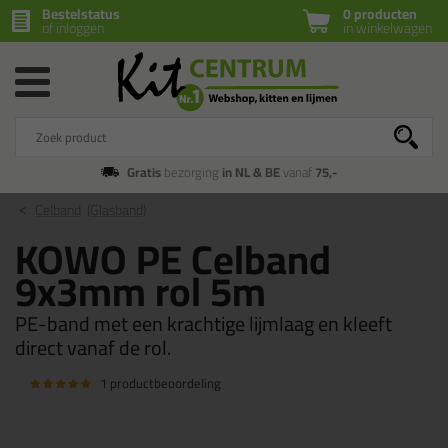
Bestelstatus
0 producten
of inloggen
in winkelwagen
Gratis
bezorging
in NL & BE
vanaf
75,-
Celband
(Glasband)
KOWO PE Celband
9x3mm rol 5m
PE-band met een krachtige lijmlaag en kleeft
direct vanaf de rol.
1 productbeoordeling