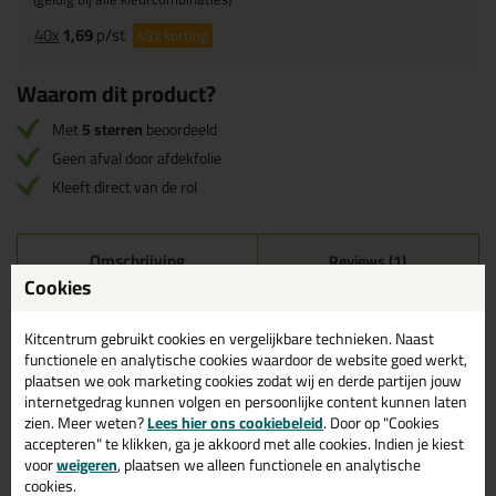
40x
1,69
p/st
49%
korting
Waarom dit product?
Met
5 sterren
beoordeeld
Geen afval door afdekfolie
Kleeft direct van de rol
Omschrijving
Reviews (1)
Cookies
KOWO Celband
Kitcentrum gebruikt cookies en vergelijkbare technieken. Naast
Voor beglazingstoepassingen bieden wij Kowo PE-celband zonder
functionele en analytische cookies waardoor de website goed werkt,
afdekfolie aan. Dit PE-band heeft een krachtige lijmlaag en kleeft
plaatsen we ook marketing cookies zodat wij en derde partijen jouw
direct vanaf de rol. Dit werkt prettig en snel, omdat er geen afval
internetgedrag kunnen volgen en persoonlijke content kunnen laten
ontstaat.
zien. Meer weten?
Lees hier ons cookiebeleid
. Door op "Cookies
accepteren" te klikken, ga je akkoord met alle cookies. Indien je kiest
Het product wordt geleverd op schijfjes, waardoor het in de
voor
weigeren
, plaatsen we alleen functionele en analytische
verwerking erg gebruiksvriendelijk is.
cookies.