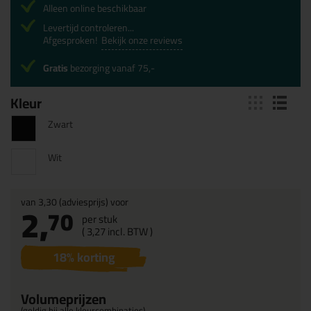
Alleen online beschikbaar
Levertijd controleren...
Afgesproken!
Bekijk onze reviews
Gratis
bezorging vanaf 75,-
Kleur
Zwart
Wit
van
3,30
(adviesprijs) voor
2,
70
per stuk
(
3,
27
incl. BTW )
18
% korting
Volumeprijzen
(geldig bij alle kleurcombinaties)