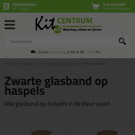
Bestelstatus
0 producten
of inloggen
in winkelwagen
Gratis
bezorging
in NL & BE
vanaf
75,-
Home
Glasband
Glasband op haspels
Kleur: Zwart
Zwarte glasband op
haspels
Alle glasband op haspels in de kleur zwart