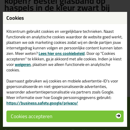
kopen? Bestel glasband op
haspels in de kleur zwart bij
Kitcentrum.be
Cookies
Bestaat glasband op haspels ook in de kleur zwart? Op Kitcentrum.be
Kitcentrum gebruikt cookies en vergelijkbare technieken. Naast
vind je een ruim assortiment zwarte glasband op haspels in de merken:
functionele en analytische cookies waardoor de website goed werkt,
Bloem Sealants. Bestel je glasband op haspels zwart daarom
plaatsen we ook marketing cookies zodat wij en derde partijen jouw
gemakkelijk en snel op Kitcentrum.be!
internetgedrag kunnen volgen en persoonlijke content kunnen laten
zien. Meer weten?
Lees hier ons cookiebeleid
. Door op "Cookies
accepteren" te klikken, ga je akkoord met alle cookies. Indien je kiest
voor
weigeren
, plaatsen we alleen functionele en analytische
Voor 21:00 uur besteld
Gratis
bezorging binnen
cookies.
morgen in huis
België
vanaf
75,-
Daarnaast gebruiken wij cookies en mobiele advertentie-ID’s voor
Grootste assortiment
Bpost pakjespunt: kies zelf
gepersonaliseerde en niet-gepersonaliseerde advertenties,
uit voorraad leverbaar
wanneer je afhaalt
waaronder advertentiepersonalisatie via partners zoals Google.
Meer informatie over hoe Google persoonsgegevens gebruikt:
https://business.safety.google/privacy/
Informatie
Over ons
Tips en tricks
Wie wij zijn?
Cookies accepteren
Keuzehulpen
Vacatures bij kitcentrum.be