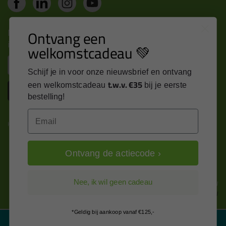
Nieuws, tips en exclusieve deals rechtstreeks in je
Ontvang een
inbox
welkomstcadeau 💚
Email
Schijf je in voor onze nieuwsbrief en ontvang
t.w.v. €35
een welkomstcadeau
bij je eerste
Inschrijven
bestelling!
Email
Kitcentrum is trots op:
Ontvang de actiecode ›
Alle prijzen zijn in EURO en excl. 21% BTW
Nee, ik wil geen cadeau
wijzig naar incl. BTW
*Geldig bij aankoop vanaf €125,-
Filter