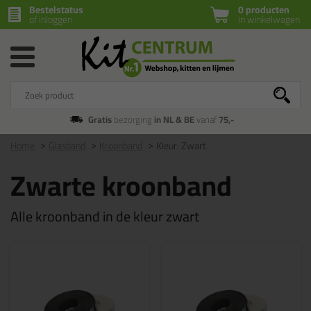
Bestelstatus
0 producten
of inloggen
in winkelwagen
Gratis
bezorging
in NL & BE
vanaf
75,-
Home
Glasband
Kroonband
Kleur: Zwart
Zwarte kroonband
Alle kroonband in de kleur zwart