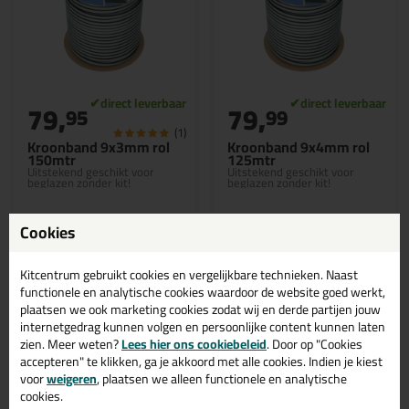
79,
79,
95
99
(1)
Kroonband 9x3mm rol
Kroonband 9x4mm rol
150mtr
125mtr
Uitstekend geschikt voor
Uitstekend geschikt voor
beglazen zonder kit!
beglazen zonder kit!
Cookies
Kitcentrum gebruikt cookies en vergelijkbare technieken. Naast
Bekijken
Bekijken
functionele en analytische cookies waardoor de website goed werkt,
plaatsen we ook marketing cookies zodat wij en derde partijen jouw
internetgedrag kunnen volgen en persoonlijke content kunnen laten
zien. Meer weten?
Lees hier ons cookiebeleid
. Door op "Cookies
Zwarte kroonband kopen?
accepteren" te klikken, ga je akkoord met alle cookies. Indien je kiest
Bestel kroonband in de kleur
voor
weigeren
, plaatsen we alleen functionele en analytische
cookies.