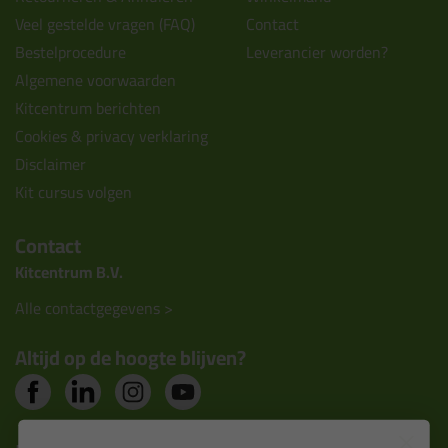
Veel gestelde vragen (FAQ)
Contact
Bestelprocedure
Leverancier worden?
Algemene voorwaarden
Kitcentrum berichten
Cookies & privacy verklaring
Disclaimer
Kit cursus volgen
Contact
Kitcentrum B.V.
Alle contactgegevens >
Altijd op de hoogte blijven?