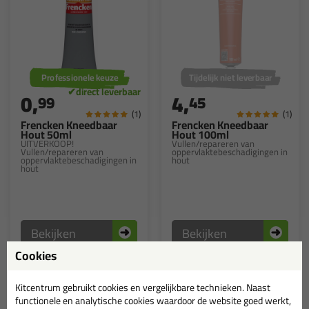
Professionele keuze
Tijdelijk niet leverbaar
0,
4,
99
45
(1)
(1)
Frencken Kneedbaar
Frencken Kneedbaar
Hout 50ml
Hout 100ml
UITVERKOOP!
Vullen/repareren van
Vullen/repareren van
oppervlaktebeschadigingen in
oppervlaktebeschadigingen in
hout
hout
Bekijken
Bekijken
Cookies
Kitcentrum gebruikt cookies en vergelijkbare technieken. Naast
functionele en analytische cookies waardoor de website goed werkt,