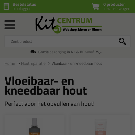
Bestelstatus
0 producten
of inloggen
in winkelwagen
Gratis
bezorging
in NL & BE
vanaf
75,-
Home
Houtreparatie
Vloeibaar- en kneedbaar hout
Vloeibaar- en
kneedbaar hout
Perfect voor het opvullen van hout!