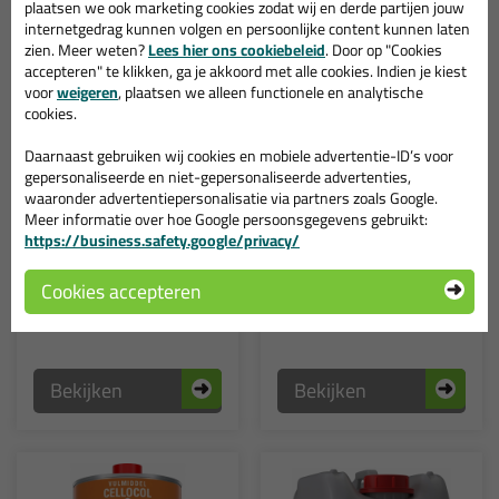
plaatsen we ook marketing cookies zodat wij en derde partijen jouw
internetgedrag kunnen volgen en persoonlijke content kunnen laten
zien. Meer weten?
Lees hier ons cookiebeleid
. Door op "Cookies
accepteren" te klikken, ga je akkoord met alle cookies. Indien je kiest
voor
weigeren
, plaatsen we alleen functionele en analytische
cookies.
Professionele keuze
Professionele keuze
Daarnaast gebruiken wij cookies en mobiele advertentie-ID’s voor
7,
13,
69
19
gepersonaliseerde en niet-gepersonaliseerde advertenties,
waaronder advertentiepersonalisatie via partners zoals Google.
(1)
(1)
Frencken Kneedbaar
Frencken Kneedbaar
Meer informatie over hoe Google persoonsgegevens gebruikt:
Hout 250ml
Hout 750ml
https://business.safety.google/privacy/
Vullen/repareren van
Vullen/repareren van
oppervlaktebeschadigingen in
oppervlaktebeschadigingen in
hout
hout
Cookies accepteren
Bekijken
Bekijken