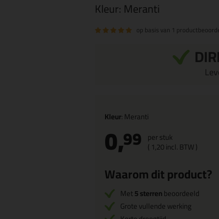
Kleur:
Meranti
op basis van
1 productbeoorde
DIR
Leve
Kleur
: Meranti
0,
99
per stuk
(
1,
20
incl. BTW )
Waarom dit product?
Met
5 sterren
beoordeeld
Grote vullende werking
Korte droogtijd