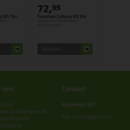
72,
95
l BS 1ltr
Frencken Cellocol BS 5ltr
ddel
Transparant bindmiddel /
Vloeibaar hout
Bekijken
 ons
Contact
j zijn?
Kitcentrum B.V.
res bij kitcentrum.be
Alle contactgegevens >
Kitcentrum.be
chappelijk