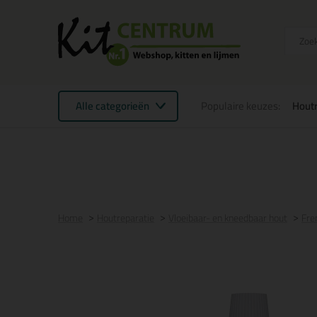
Alle categorieën
Populaire keuzes:
Houtr
Voor 21:00 uur besteld
morgen in huis
Gratis
be
Home
Houtreparatie
Vloeibaar- en kneedbaar hout
Fre