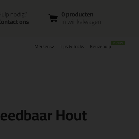
nloggen
Bestelstatus
0 producten
ccount
controleren
in winkelwagen
Hulp nodig?
0 producten
Contact ons
in winkelwagen
Merken
Tips & Tricks
Keuzehulp
leverbaar
Bpost pakjespunt: kies zelf wanneer je afhaalt
needbaar Hout