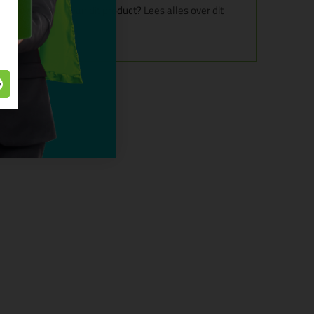
g en kenmerken van dit product?
Lees alles over dit