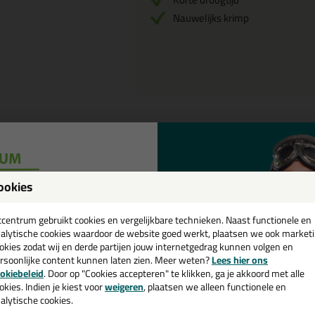
Nauwelijks krimp
Omschrijving
Frencken Kneedb
ookies
een
Meranti
cadeau 💚
tcentrum gebruikt cookies en vergelijkbare technieken. Naast functionele en
alytische cookies waardoor de website goed werkt, plaatsen we ook market
Zoek je Frencken Kneedbaar Hout 50
okies zodat wij en derde partijen jouw internetgedrag kunnen volgen en
Kneedbaar Hout 50ml in de kleur Mera
rsoonlijke content kunnen laten zien. Meer weten?
Lees hier ons
Een professioneel en hoogwaardig pro
e nieuwsbrief en ontvang een
okiebeleid
. Door op "Cookies accepteren" te klikken, ga je akkoord met alle
Frencken Kneedbaar Hout 50ml in de
v. €35,-
bij je eerste bestelling!
okies. Indien je kiest voor
weigeren
, plaatsen we alleen functionele en
werkdagen besteld = morgen in huis.
alytische cookies.