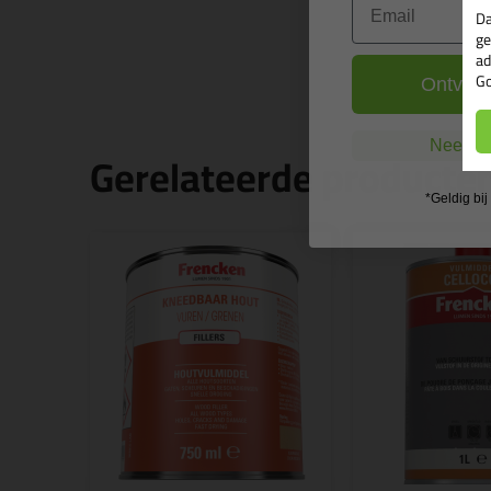
Da
ge
ad
Go
Ontvang
Nee, ik
Gerelateerde producte
*Geldig bi