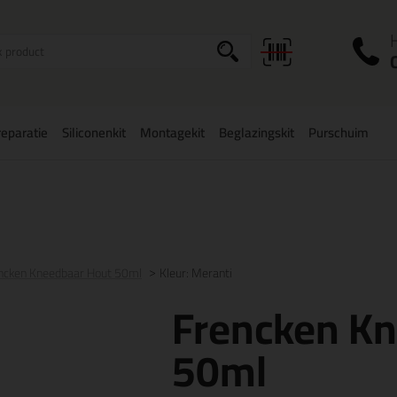
I
a
eparatie
Siliconenkit
Montagekit
Beglazingskit
Purschuim
zorging binnen
België
vanaf
75,-
Grootste assortiment
uit voorraad 
ncken Kneedbaar Hout 50ml
Kleur: Meranti
Frencken K
50ml