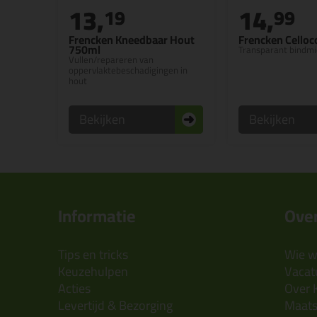
13,
14,
19
99
Frencken Kneedbaar Hout
Frencken Celloco
750ml
Transparant bindmi
Vullen/repareren van
oppervlaktebeschadigingen in
hout
Bekijken
Bekijken
Informatie
Over
Tips en tricks
Wie wi
Keuzehulpen
Vacatu
Acties
Over 
Levertijd & Bezorging
Maats