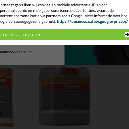
Wil je meer weten over de toepassin
arnaast gebruiken wij cookies en mobiele advertentie-ID’s voor
product >
personaliseerde en niet-gepersonaliseerde advertenties, waaronder
vertentiepersonalisatie via partners zoals Google. Meer informatie over hoe
ogle persoonsgegevens gebruikt:
https://business.safety.google/privacy/
 de actiecode ›
Cookies accepteren
 wil geen cadeau
n
j aankoop vanaf €125,-