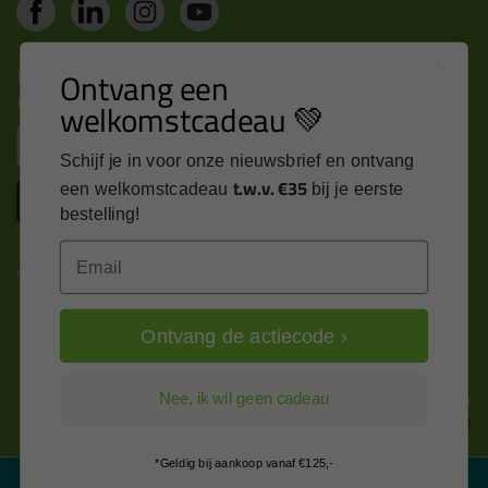
Nieuws, tips en exclusieve deals rechtstreeks in je
Ontvang een
inbox
welkomstcadeau 💚
Email
Schijf je in voor onze nieuwsbrief en ontvang
t.w.v. €35
een welkomstcadeau
bij je eerste
Inschrijven
bestelling!
Email
Kitcentrum is trots op:
Ontvang de actiecode ›
Alle prijzen zijn in EURO en excl. 21% BTW
Nee, ik wil geen cadeau
wijzig naar incl. BTW
*Geldig bij aankoop vanaf €125,-