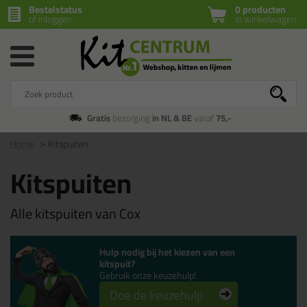
Bestelstatus
0 producten
of inloggen
in winkelwagen
Gratis
bezorging
in NL & BE
vanaf
75,-
Home
Kitspuiten
Kitspuiten
Alle kitspuiten van Cox
Hulp nodig bij het kiezen van een
kitspuit?
Gebruik onze keuzehulp!
Doe de keuzehulp