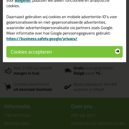
voor
weigeren
, plaatsen we alleen functionele en analytische
Bekijken
cookies.
Daarnaast gebruiken wij cookies en mobiele advertentie-ID’s voor
gepersonaliseerde en niet-gepersonaliseerde advertenties,
Cox kitspuiten - Kitcentrum.be
waaronder advertentiepersonalisatie via partners zoals Google.
Meer informatie over hoe Google persoonsgegevens gebruikt:
https://business.safety.google/privacy/
Bestel al je kitspuiten van het merk Cox bij Kitcentrum.be - gewoon uit
voorraad geleverd, vandaag besteld, morgen in huis!
Cookies accepteren
Voor 21:00 uur besteld
Gratis
bezorging binnen
morgen in huis
België
vanaf
75,-
Grootste assortiment
Bpost pakjespunt: kies zelf
uit voorraad leverbaar
wanneer je afhaalt
Informatie
Over ons
Tips en tricks
Wie wij zijn?
Keuzehulpen
Vacatures bij kitcentrum.be