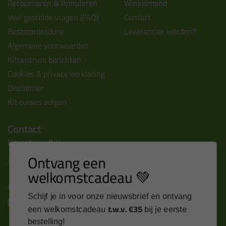
Retourneren & Annuleren
Winkelmand
Veel gestelde vragen (FAQ)
Contact
Bestelprocedure
Leverancier worden?
Algemene voorwaarden
Kitcentrum berichten
Cookies & privacy verklaring
Disclaimer
Kit cursus volgen
Contact
Kitcentrum B.V.
Ontvang een
Alle contactgegevens >
welkomstcadeau 💚
Altijd op de hoogte blijven?
Schijf je in voor onze nieuwsbrief en ontvang
t.w.v. €35
een welkomstcadeau
bij je eerste
bestelling!