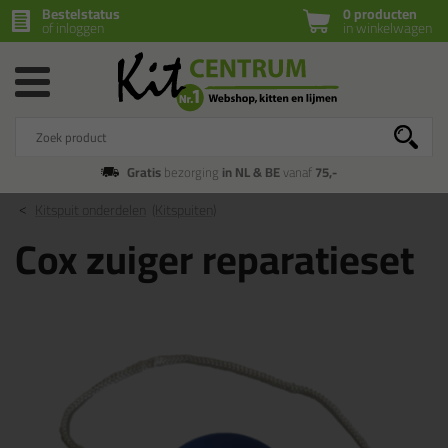
Bestelstatus
0 producten
of inloggen
in winkelwagen
Gratis
bezorging
in NL & BE
vanaf
75,-
Kitspuit onderdelen
(Kitspuiten)
Cox zuiger reparatieset