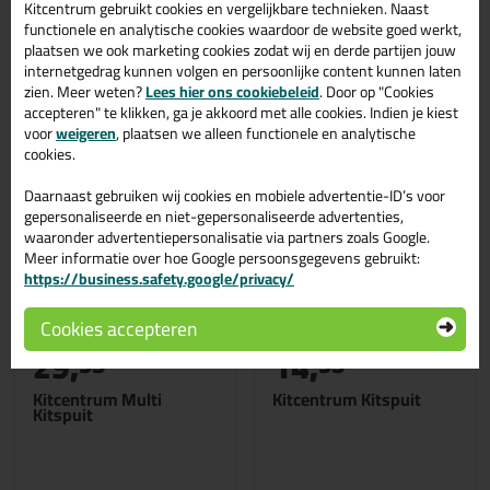
Kitcentrum gebruikt cookies en vergelijkbare technieken. Naast
functionele en analytische cookies waardoor de website goed werkt,
plaatsen we ook marketing cookies zodat wij en derde partijen jouw
Gerelateerde producten
internetgedrag kunnen volgen en persoonlijke content kunnen laten
zien. Meer weten?
Lees hier ons cookiebeleid
. Door op "Cookies
accepteren" te klikken, ga je akkoord met alle cookies. Indien je kiest
voor
weigeren
, plaatsen we alleen functionele en analytische
cookies.
Daarnaast gebruiken wij cookies en mobiele advertentie-ID’s voor
gepersonaliseerde en niet-gepersonaliseerde advertenties,
waaronder advertentiepersonalisatie via partners zoals Google.
Meer informatie over hoe Google persoonsgegevens gebruikt:
https://business.safety.google/privacy/
Cookies accepteren
29,
14,
95
95
Kitcentrum Multi
Kitcentrum Kitspuit
Kitspuit