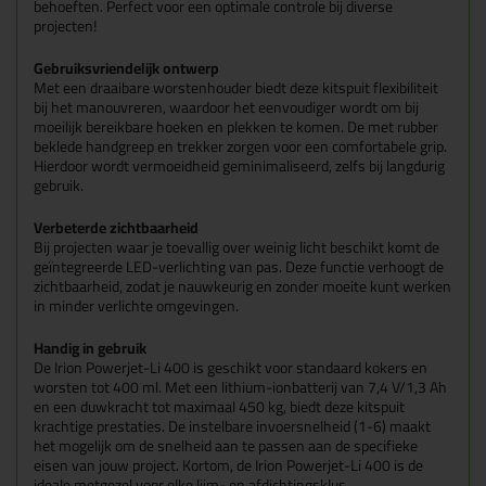
behoeften. Perfect voor een optimale controle bij diverse
projecten!
Gebruiksvriendelijk ontwerp
Met een draaibare worstenhouder biedt deze kitspuit flexibiliteit
bij het manouvreren, waardoor het eenvoudiger wordt om bij
moeilijk bereikbare hoeken en plekken te komen. De met rubber
beklede handgreep en trekker zorgen voor een comfortabele grip.
Hierdoor wordt vermoeidheid geminimaliseerd, zelfs bij langdurig
gebruik.
Verbeterde zichtbaarheid
Bij projecten waar je toevallig over weinig licht beschikt komt de
geïntegreerde LED-verlichting van pas. Deze functie verhoogt de
zichtbaarheid, zodat je nauwkeurig en zonder moeite kunt werken
in minder verlichte omgevingen.
Handig in gebruik
De Irion Powerjet-Li 400 is geschikt voor standaard kokers en
worsten tot 400 ml. Met een lithium-ionbatterij van 7,4 V/1,3 Ah
en een duwkracht tot maximaal 450 kg, biedt deze kitspuit
krachtige prestaties. De instelbare invoersnelheid (1-6) maakt
het mogelijk om de snelheid aan te passen aan de specifieke
eisen van jouw project. Kortom, de Irion Powerjet-Li 400 is de
ideale metgezel voor elke lijm- en afdichtingsklus.