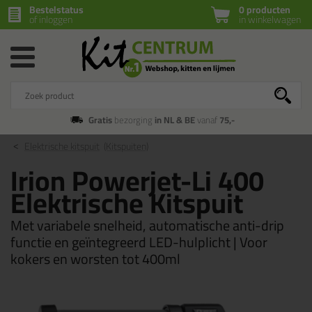
Bestelstatus
0 producten
of inloggen
in winkelwagen
Gratis
bezorging
in NL & BE
vanaf
75,-
Elektrische kitspuit
(Kitspuiten)
Irion Powerjet-Li 400
Elektrische Kitspuit
Met variabele snelheid, automatische anti-drip
functie en geïntegreerd LED-hulplicht | Voor
kokers en worsten tot 400ml