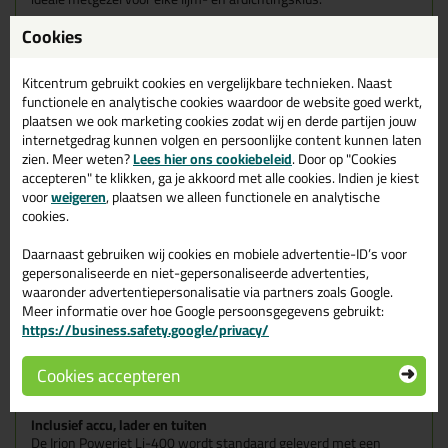
Cookies
Werktijd
Met een volle accu kun je ongeveer 30 kokers van 310ml en
ongeveer 20 worsten van 600ml* verwerken. De range van
Kitcentrum gebruikt cookies en vergelijkbare technieken. Naast
400ml worsten licht hier ergens tussenin. Of dit iets meer of
functionele en analytische cookies waardoor de website goed werkt,
minder is hangt natuurlijk wel af van het materiaal dat jij
plaatsen we ook marketing cookies zodat wij en derde partijen jouw
verwerkt. Zijn het stuggere kitten? Dan kost dat meer energie.
internetgedrag kunnen volgen en persoonlijke content kunnen laten
Ook de temperatuur speelt hier een kleine rol. Bij koudere
zien. Meer weten?
Lees hier ons cookiebeleid
. Door op "Cookies
temperaturen worden de meeste kitten en lijmen wat harder
accepteren" te klikken, ga je akkoord met alle cookies. Indien je kiest
waardoor ze iets lastiger aan te brengen zijn. Het grote voordeel
voor
weigeren
, plaatsen we alleen functionele en analytische
van dit elektrische kitpistool blijft natuurlijk wel dat je daar zélf
cookies.
geen moeite voor hoeft te doen!
Daarnaast gebruiken wij cookies en mobiele advertentie-ID’s voor
De bijgeleverde batterij heeft een oplaadsnelheid van ongeveer 1
gepersonaliseerde en niet-gepersonaliseerde advertenties,
uur. Wanneer je 2 accu's hebt kun je dus bijna constant wisselen
waaronder advertentiepersonalisatie via partners zoals Google.
van accu en hierdoor in een goed tempo doorwerken wanneer je
Meer informatie over hoe Google persoonsgegevens gebruikt:
een extreem grote klus hebt.
https://business.safety.google/privacy/
*Ga jij worsten van 600ml verwerken? Gebruik dan de
Irion
Powerjet-Li 600
. Worsten met inhoud van 600ml passen niet in
Cookies accepteren
de uitvoering die je nu bekijkt.
Inclusief accu, lader en tuiten
De Irion Powerjet Li-400 wordt standaard geleverd met een