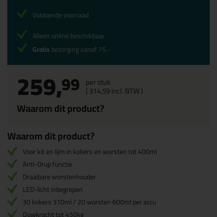
Voldoende voorraad
Alleen online beschikbaar
Gratis
bezorging vanaf 75,-
259,
99
per stuk
(
314,
59
incl. BTW )
Waarom dit product?
Waarom dit product?
Voor kit en lijm in kokers en worsten tot 400ml
Anti-Drup functie
Draaibare worstenhouder
LED-licht inbegrepen
30 kokers 310ml / 20 worsten 600ml per accu
Duwkracht tot 450kg