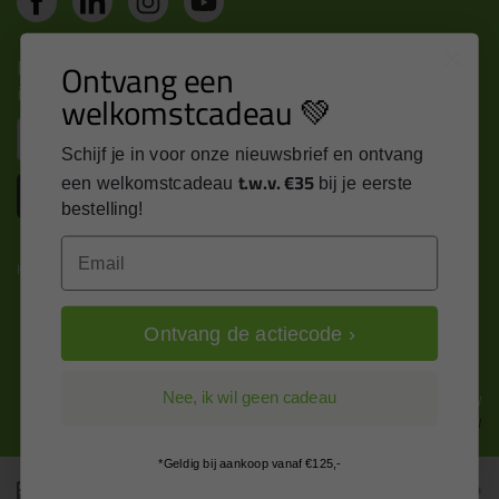
Nieuws, tips en exclusieve deals rechtstreeks in je
Ontvang een
inbox
welkomstcadeau 💚
Email
Schijf je in voor onze nieuwsbrief en ontvang
t.w.v. €35
een welkomstcadeau
bij je eerste
Inschrijven
bestelling!
Email
Kitcentrum is trots op:
Ontvang de actiecode ›
Alle prijzen zijn in EURO en excl. 21% BTW
Nee, ik wil geen cadeau
wijzig naar incl. BTW
*Geldig bij aankoop vanaf €125,-