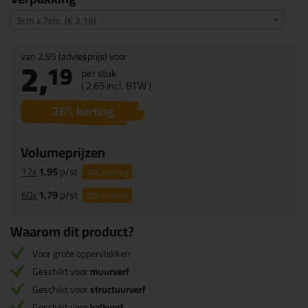
3cm x 7cm (€ 2,19)
van
2,95
(adviesprijs) voor
2,
19
per stuk
(
2,
65
incl. BTW )
26
% korting
Volumeprijzen
12x
1,95
p/st
34%
korting
60x
1,79
p/st
39%
korting
Waarom dit product?
Voor grote oppervlakken
Geschikt voor
muurverf
Geschikt voor
structuurverf
Geschikt voor
kalkverf