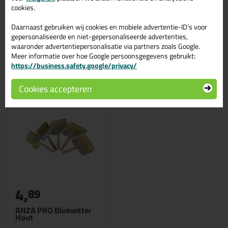
product?
Lees alles over dit product >
cookies.
Daarnaast gebruiken wij cookies en mobiele advertentie-ID’s voor
gepersonaliseerde en niet-gepersonaliseerde advertenties,
waaronder advertentiepersonalisatie via partners zoals Google.
Gerelateerde producten
Meer informatie over hoe Google persoonsgegevens gebruikt:
https://business.safety.google/privacy/
Cookies accepteren
4,
89
ANZA PRO Blokwitter
Hout