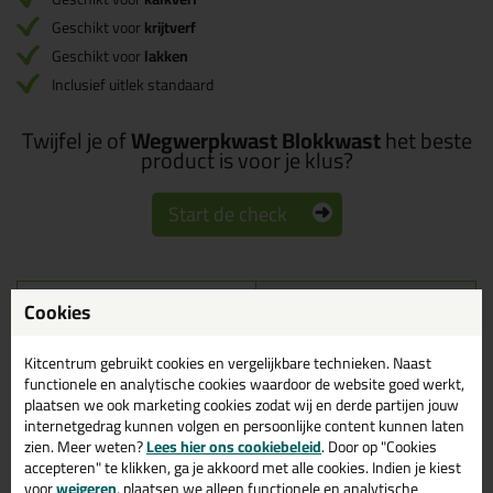
Geschikt voor
krijtverf
Geschikt voor
lakken
Inclusief uitlek standaard
Twijfel je of
Wegwerpkwast Blokkwast
het beste
product is voor je klus?
Start de check
Omschrijving
Cookies
Reviews (0)
Wegwerpkwast Blokkwast
Kitcentrum gebruikt cookies en vergelijkbare technieken. Naast
in 3cm x 7cm
functionele en analytische cookies waardoor de website goed werkt,
plaatsen we ook marketing cookies zodat wij en derde partijen jouw
Bestel de Wegwerpkwast Blokkwast in 3cm x 7cm vandaag nog!
internetgedrag kunnen volgen en persoonlijke content kunnen laten
Vandaag besteld = morgen in huis.
zien. Meer weten?
Lees hier ons cookiebeleid
. Door op "Cookies
accepteren" te klikken, ga je akkoord met alle cookies. Indien je kiest
Wil je meer weten over de toepassing en kenmerken van dit
voor
weigeren
, plaatsen we alleen functionele en analytische