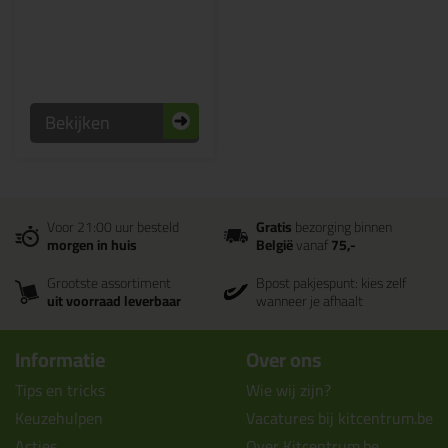
Bekijken
Voor 21:00 uur besteld
Gratis
bezorging binnen
morgen in huis
België
vanaf
75,-
Grootste assortiment
Bpost pakjespunt: kies zelf
uit voorraad leverbaar
wanneer je afhaalt
Informatie
Over ons
Tips en tricks
Wie wij zijn?
Keuzehulpen
Vacatures bij kitcentrum.be
Acties
Over Kitcentrum.be