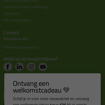
Kitcentrum berichten
Cookies & privacy verklaring
Disclaimer
Kit cursus volgen
Contact
Kitcentrum B.V.
Alle contactgegevens >
Altijd op de hoogte blijven?
Nieuws, tips en exclusieve deals rechtstreeks in je
Ontvang een
inbox
welkomstcadeau 💚
Email
Schijf je in voor onze nieuwsbrief en ontvang
t.w.v. €35
een welkomstcadeau
bij je eerste