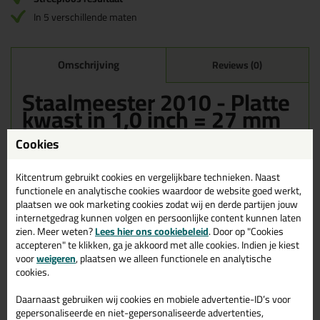
In 5 verschillende maten
Omschrijving
Reviews (0)
Staalmeester 2010 - Platte
kwast in 1,0 inch = 27 mm
breed
Cookies
Bestel de Staalmeester 2010 - Platte kwast in 1,0 inch = 27 mm
breed vandaag nog! Vandaag besteld = morgen in huis.
Kitcentrum gebruikt cookies en vergelijkbare technieken. Naast
functionele en analytische cookies waardoor de website goed werkt,
Wil je meer weten over de toepassing en kenmerken van dit
plaatsen we ook marketing cookies zodat wij en derde partijen jouw
product?
Lees alles over dit product >
internetgedrag kunnen volgen en persoonlijke content kunnen laten
zien. Meer weten?
Lees hier ons cookiebeleid
. Door op "Cookies
accepteren" te klikken, ga je akkoord met alle cookies. Indien je kiest
voor
weigeren
, plaatsen we alleen functionele en analytische
cookies.
Gerelateerde producten
Daarnaast gebruiken wij cookies en mobiele advertentie-ID’s voor
gepersonaliseerde en niet-gepersonaliseerde advertenties,