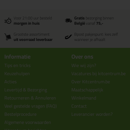
Voor 21:00 uur besteld
Gratis
bezorging binnen
morgen in huis
België
vanaf
75,-
Grootste assortiment
Bpost pakjespunt: kies zelf
uit voorraad leverbaar
wanneer je afhaalt
Informatie
Over ons
Tips en tricks
Wie wij zijn?
Keuzehulpen
Vacatures bij kitcentrum.be
Acties
Over Kitcentrum.be
Levertijd & Bezorging
Maatschappelijk
Retourneren & Annuleren
Winkelmand
Veel gestelde vragen (FAQ)
Contact
Bestelprocedure
Leverancier worden?
Algemene voorwaarden