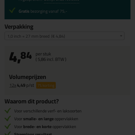
Gratis
bezorging vanaf 75,-
Verpakking
1,0 inch = 27 mm breed (€ 4,84)
4,
84
per stuk
(
5,
86
incl. BTW )
Volumeprijzen
12x
4,49
p/st
7%
korting
Waarom dit product?
Voor verschillende verf- en laksoorten
Voor
smalle- en lange
oppervlakken
Voor
brede- en korte
oppervlakken
Streeploos resultaat