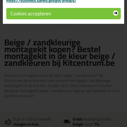
https://business.safety.google/privacy/
Cookies accepteren
Bekijken
Bekijken
Beige / zandkleurige
montagekit kopen? Bestel
montagekit in de kleur beige /
zandkleuren bij Kitcentrum.be
Bestaat montagekit ook in de kleur beige / zandkleuren? Op
Kitcentrum.be vind je een ruim assortiment beige / zandkleurige
montagekit in de merken: Soudal, Tec7, Otto Chemie en Frencken.
Bestel je montagekit beige / zandkleuren daarom gemakkelijk en snel
op Kitcentrum.be!
Voor 21:00 uur besteld
Gratis
bezorging binnen
morgen in huis
België
vanaf
75,-