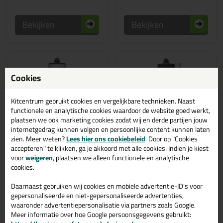
Bekijken
Bekijken
Cookies
Kitcentrum gebruikt cookies en vergelijkbare technieken. Naast
functionele en analytische cookies waardoor de website goed werkt,
plaatsen we ook marketing cookies zodat wij en derde partijen jouw
internetgedrag kunnen volgen en persoonlijke content kunnen laten
zien. Meer weten?
Lees hier ons cookiebeleid
. Door op "Cookies
Actiecode: bouwvak10
✔ Duurzame keuze
accepteren" te klikken, ga je akkoord met alle cookies. Indien je kiest
7,
9,
09
95
voor
weigeren
, plaatsen we alleen functionele en analytische
cookies.
(2)
(6)
Soudal Fix All Flexi
Tec7 Alleslijm 310ml
290ml
Alles afdichten, lijmen en
Daarnaast gebruiken wij cookies en mobiele advertentie-ID’s voor
monteren!
Meest universele elastische
lijmkit!
gepersonaliseerde en niet-gepersonaliseerde advertenties,
waaronder advertentiepersonalisatie via partners zoals Google.
Meer informatie over hoe Google persoonsgegevens gebruikt: