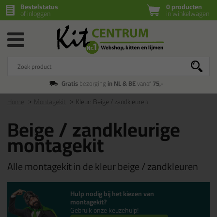
Bestelstatus
0 producten
of inloggen
in winkelwagen
Gratis
bezorging
in NL & BE
vanaf
75,-
Home
Montagekit
Kleur: Beige / zandkleuren
Beige / zandkleurige
montagekit
Alle montagekit in de kleur beige / zandkleuren
Hulp nodig bij het kiezen van
montagekit?
Gebruik onze keuzehulp!