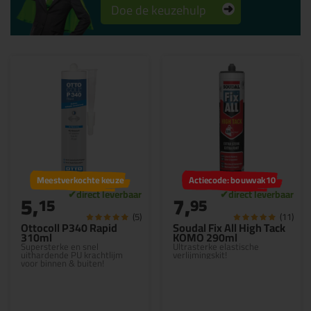
Doe de keuzehulp
Meestverkochte keuze
Actiecode: bouwvak10
5,
7,
15
95
(5)
(11)
Ottocoll P340 Rapid
Soudal Fix All High Tack
310ml
KOMO 290ml
Supersterke en snel
Ultrasterke elastische
uithardende PU krachtlijm
verlijmingskit!
voor binnen & buiten!