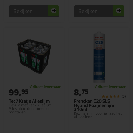
Bekijken
Bekijken
99,
8,
95
75
(3)
Tec7 Kratje Alleslijm
Frencken C20 SLS
Hybrid Kozijnenlijm
Gevuld met Tec7 Alleslijm |
Alles afdichten, lijmen én
310ml
monteren!
Kozijnen lijm voor je raad het
al: kozijnen!