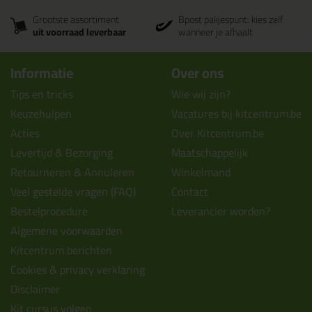
Grootste assortiment
Bpost pakjespunt: kies zelf
uit voorraad leverbaar
wanneer je afhaalt
Informatie
Over ons
Tips en tricks
Wie wij zijn?
Keuzehulpen
Vacatures bij kitcentrum.be
Acties
Over Kitcentrum.be
Levertijd & Bezorging
Maatschappelijk
Retourneren & Annuleren
Winkelmand
Veel gestelde vragen (FAQ)
Contact
Bestelprocedure
Leverancier worden?
Algemene voorwaarden
Kitcentrum berichten
Cookies & privacy verklaring
Disclaimer
Kit cursus volgen