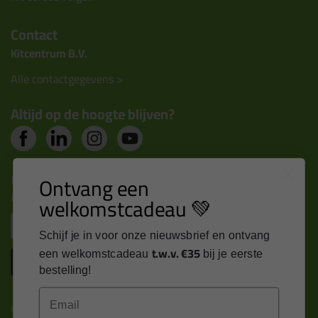
Contact
Kitcentrum B.V.
Alle contactgegevens >
Altijd op de hoogte blijven?
Nieuws, tips en exclusieve deals rechtstreeks in je
Ontvang een
inbox
welkomstcadeau 💚
Email
Schijf je in voor onze nieuwsbrief en ontvang
t.w.v. €35
een welkomstcadeau
bij je eerste
Inschrijven
bestelling!
Email
Kitcentrum is trots op: