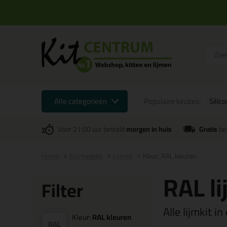
Alle categorieën
Populaire keuzes:
Silic
Voor 21:00 uur besteld
morgen in huis
Gratis
be
Home
Montagekit
Lijmkit
Kleur: RAL kleuren
RAL li
Filter
Alle lijmkit in
Kleur:
RAL kleuren