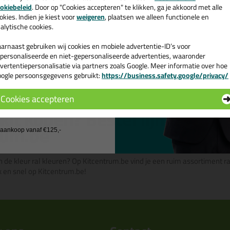
99,
e nieuwsbrief en ontvang een
okiebeleid
. Door op "Cookies accepteren" te klikken, ga je akkoord met alle
310ml
Tec7 Kratje Alleslijm
v. €35,-
bij je eerste bestelling!
okies. Indien je kiest voor
weigeren
, plaatsen we alleen functionele en
men en
Gevuld met Tec7 Alleslijm | Alles
alytische cookies.
afdichten, lijmen én monteren!
arnaast gebruiken wij cookies en mobiele advertentie-ID’s voor
personaliseerde en niet-gepersonaliseerde advertenties, waaronder
vertentiepersonalisatie via partners zoals Google. Meer informatie over hoe
Bekijken
ogle persoonsgegevens gebruikt:
https://business.safety.google/privacy/
 de actiecode ›
Cookies accepteren
 wil geen cadeau
kit kopen? Bestel lijmkit in de
rum.be
j aankoop vanaf €125,-
in de kleur ral kleuren? Op Kitcentrum.be vind je een ruim assortiment ral 
 en snel op Kitcentrum.be!