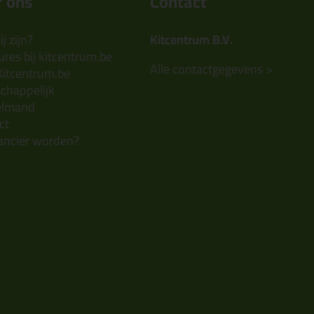
 ons
Contact
j zijn?
Kitcentrum B.V.
res bij kitcentrum.be
Alle contactgegevens >
Kitcentrum.be
chappelijk
elmand
ct
ancier worden?