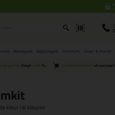
I
a
onenkit
Montagekit
Beglazingskit
Purschuim
Gevel- & Vloerkit
zorging binnen
België
vanaf
75,-
Grootste assortiment
uit voorraad 
jmkit
 de kleur ral kleuren