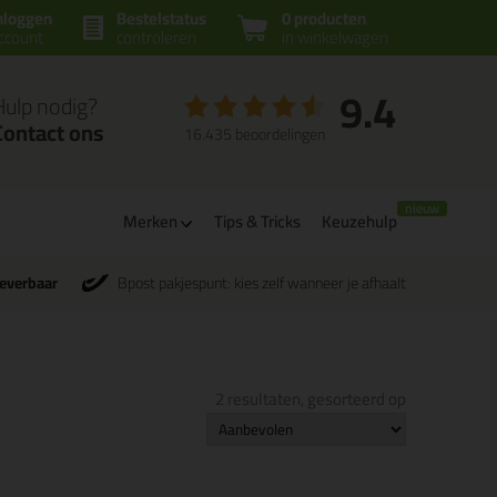
nloggen
Bestelstatus
0 producten
ccount
controleren
in winkelwagen
9.4
Hulp nodig?
Contact ons
16.435 beoordelingen
Merken
Tips & Tricks
Keuzehulp
leverbaar
Bpost pakjespunt: kies zelf wanneer je afhaalt
2 resultaten, gesorteerd op