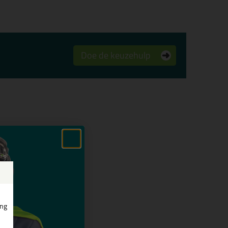
Doe de keuzehulp
ing