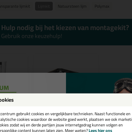
ansparante lijmkit
Lijmkit
Natuursteen lijm
Polymax
Hulp nodig bij het kiezen van montagekit?
Gebruik onze keuzehulp!
ookies
een
cadeau 💚
tcentrum gebruikt cookies en vergelijkbare technieken. Naast functionele en
e keuze
alytische cookies waardoor de website goed werkt, plaatsen we ook market
okies zodat wij en derde partijen jouw internetgedrag kunnen volgen en
95
rsoonlijke content kunnen laten zien. Meer weten?
Lees hier ons
(6)