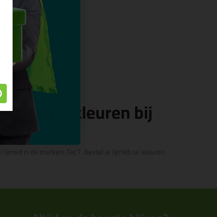
 kleur ral kleuren bij
lijmkit in de merken: Tec7. Bestel je lijmkit ral kleuren