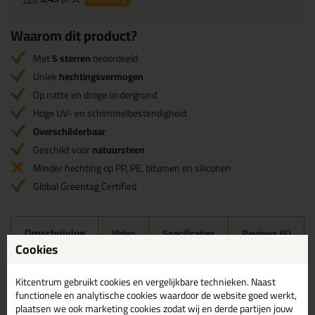
Waarom dit product?
Met
5 sterren
beoordeeld
Uniek
hechtingsvermogen
Op natte en droge ondergrond
Hoge UV- en schimmelbestendigheid
Overschilderbaar
Geschikt voor
natuursteen
Minder hechting op PP, PE, bitumen en siliconen
Global Greentag Certified
Omschrijving
Video
Specificaties
Reviews (6)
Cookies
Tec7 Alleslijm 310ml in
Bruin (RAL 8017)
Kitcentrum gebruikt cookies en vergelijkbare technieken. Naast
functionele en analytische cookies waardoor de website goed werkt,
Zoek je kit in een specifieke kleur? Gevonden! Deze lijmkit Tec7
plaatsen we ook marketing cookies zodat wij en derde partijen jouw