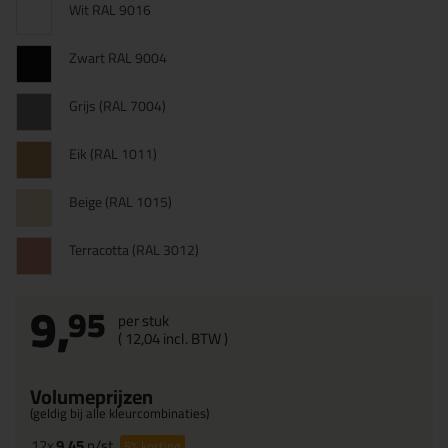
Wit RAL 9016
Zwart RAL 9004
Grijs (RAL 7004)
Eik (RAL 1011)
Beige (RAL 1015)
Terracotta (RAL 3012)
9,
95
per stuk
(
12,
04
incl. BTW )
Volumeprijzen
(geldig bij alle kleurcombinaties)
12x
9,45
p/st
5%
korting