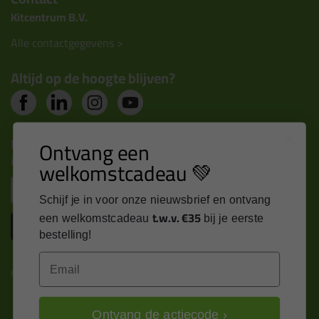
Kitcentrum B.V.
Alle contactgegevens >
Altijd op de hoogte blijven?
Nieuws, tips en exclusieve deals rechtstreeks in je
Ontvang een
inbox
welkomstcadeau 💚
Email
Schijf je in voor onze nieuwsbrief en ontvang
t.w.v. €35
een welkomstcadeau
bij je eerste
Inschrijven
bestelling!
Email
Kitcentrum is trots op:
Ontvang de actiecode ›