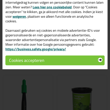
Alleslijm 310ml in de kleur Bruin (RAL 8017) is te gebruiken voor
internetgedrag kunnen volgen en persoonlijke content kunnen laten
verschillende toepassingen. Een duurzame en veelzijdige kit
zien. Meer weten?
Lees hier ons cookiebeleid
. Door op "Cookies
welke makkelijk te verwerken is. Perfect als je een bijpassende
accepteren" te klikken, ga je akkoord met alle cookies. Indien je kiest
kleur zoekt met gegarandeerd een topresultaat. Bestel de Tec7
voor
weigeren
, plaatsen we alleen functionele en analytische
Alleslijm 310ml in kleur Bruin (RAL 8017) vandaag nog! Op
cookies.
voorraad en op werkdagen besteld = morgen in huis.
Daarnaast gebruiken wij cookies en mobiele advertentie-ID’s voor
Wil je meer weten over de toepassing en kenmerken van dit
gepersonaliseerde en niet-gepersonaliseerde advertenties,
product?
Lees alles over dit product >
waaronder advertentiepersonalisatie via partners zoals Google.
Meer informatie over hoe Google persoonsgegevens gebruikt:
https://business.safety.google/privacy/
Cookies accepteren
Gerelateerde producten