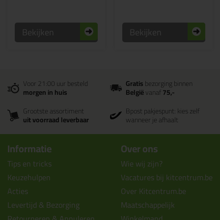
Bekijken
Bekijken
Voor 21:00 uur besteld
Gratis
bezorging binnen
morgen in huis
België
vanaf
75,-
Grootste assortiment
Bpost pakjespunt: kies zelf
uit voorraad leverbaar
wanneer je afhaalt
Informatie
Over ons
Tips en tricks
Wie wij zijn?
Keuzehulpen
Vacatures bij kitcentrum.be
Acties
Over Kitcentrum.be
Levertijd & Bezorging
Maatschappelijk
Retourneren & Annuleren
Winkelmand