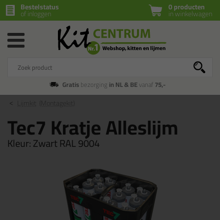
Bestelstatus
0 producten
of inloggen
in winkelwagen
Gratis
bezorging
in NL & BE
vanaf
75,-
Lijmkit
(Montagekit)
Tec7 Kratje Alleslijm
Kleur:
Zwart RAL 9004