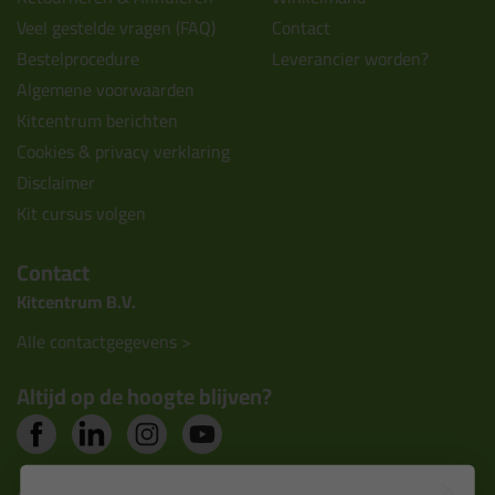
Veel gestelde vragen (FAQ)
Contact
Bestelprocedure
Leverancier worden?
Algemene voorwaarden
Kitcentrum berichten
Cookies & privacy verklaring
Disclaimer
Kit cursus volgen
Contact
Kitcentrum B.V.
Alle contactgegevens >
Altijd op de hoogte blijven?