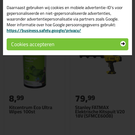
Daarnaast gebruiken wij cookies en mobiele advertentie-ID’s voor
gepersonaliseerde en niet-gepersonaliseerde advertenties,
Gerelateerde producten
waaronder advertentiepersonalisatie via partners zoals Google.
Meer informatie over hoe Google persoonsgegevens gebruikt:
https://business.safety.google/privacy/
Cookies accepteren
8,
79,
99
99
Kitcentrum Eco Ultra
Stanley FATMAX
Wipes 100st
Elektrische Kitspuit V20
18V (SFMCE600B)