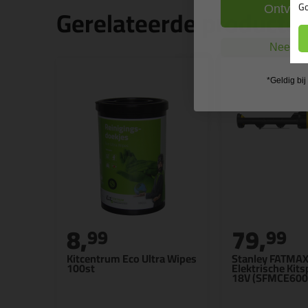
Go
Gerelateerde producte
Ontvang
Nee, ik
*Geldig bi
8,
79,
99
99
Kitcentrum Eco Ultra Wipes
Stanley FATMA
100st
Elektrische Kits
18V (SFMCE600