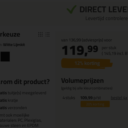
DIRECT LEV
Levertijd controleren
r
keuze
van
136,99
(adviesprijs) voor
119,
99
n:
Witte Lijmkit
per stuk
(
145,
19
incl. 
12
% korting
Volumeprijzen
rom dit product?
(geldig bij alle kleurcombinaties)
atis
tuitje(s) meegeleverd
4
stuks
109,99
p/st
bestel 4x
atis
kratje
20%
korting
atis
verzonden
jmt ook moeilijke
terialen: PC, Plexiglas,
lauwe steen en EPDM