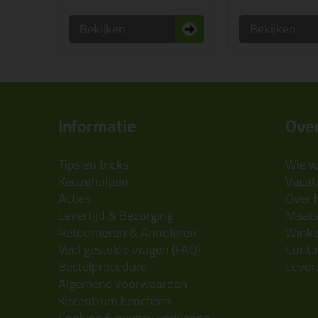
Bekijken
Bekijken
Informatie
Over
Tips en tricks
Wie wi
Keuzehulpen
Vacatu
Acties
Over 
Levertijd & Bezorging
Maats
Retourneren & Annuleren
Wink
Veel gestelde vragen (FAQ)
Conta
Bestelprocedure
Lever
Algemene voorwaarden
Kitcentrum berichten
Cookies & privacy verklaring