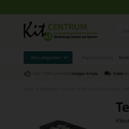
Alle categorieën
Populaire keuzes:
Mont
Voor 21:00 uur besteld
morgen in huis
Gratis
be
Home
Montagekit
Lijmkit
Tec7 Kratje Fast Lijmkit
Kl
Te
Kleu