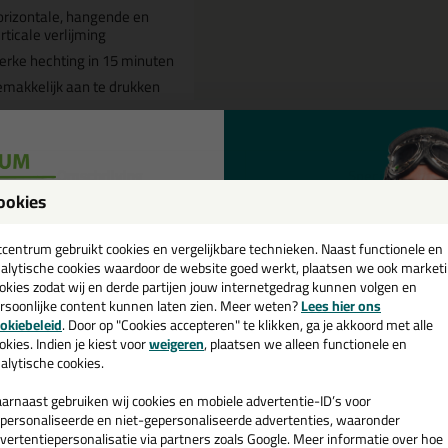
rizontale, hangende en
rticale verlijming
erke hechting in 15 minuten
makkelijk aan te drukken
Omschrijving
Specificaties
ookies
een
ec7 Kratje Fast Lijmkit in Witte Li
cadeau 💚
tcentrum gebruikt cookies en vergelijkbare technieken. Naast functionele en
alytische cookies waardoor de website goed werkt, plaatsen we ook market
 je Tec7 Kratje Fast Lijmkit in een specifieke kleur? Gevonden! Deze Tec7 
okies zodat wij en derde partijen jouw internetgedrag kunnen volgen en
ruiken voor verschillende toepassingen. Een professioneel en hoogwaard
rsoonlijke content kunnen laten zien. Meer weten?
Lees hier ons
7 Kratje Fast Lijmkit in de kleur Witte Lijmkit vandaag nog! Op voorraa
e nieuwsbrief en ontvang een
okiebeleid
. Door op "Cookies accepteren" te klikken, ga je akkoord met alle
v. €35,-
bij je eerste bestelling!
okies. Indien je kiest voor
weigeren
, plaatsen we alleen functionele en
 je meer weten over de toepassing en kenmerken van dit product?
Lees 
alytische cookies.
arnaast gebruiken wij cookies en mobiele advertentie-ID’s voor
personaliseerde en niet-gepersonaliseerde advertenties, waaronder
vertentiepersonalisatie via partners zoals Google. Meer informatie over hoe