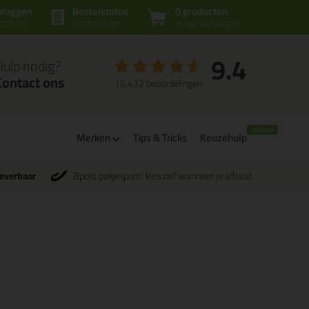
nloggen
Bestelstatus
0 producten
ccount
controleren
in winkelwagen
9.4
Hulp nodig?
Contact ons
16.432 beoordelingen
Merken
Tips & Tricks
Keuzehulp
leverbaar
Bpost pakjespunt: kies zelf wanneer je afhaalt