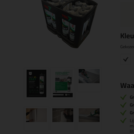
Kleu
Gekoze
Waa
Gr
Gr
Gr
Li
ma
B