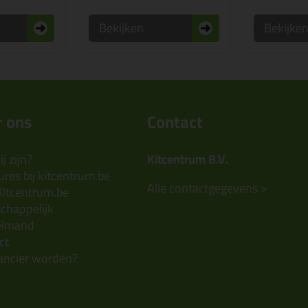
Bekijken
Bekijke
 ons
Contact
j zijn?
Kitcentrum B.V.
res bij kitcentrum.be
Alle contactgegevens >
Kitcentrum.be
chappelijk
elmand
ct
ancier worden?