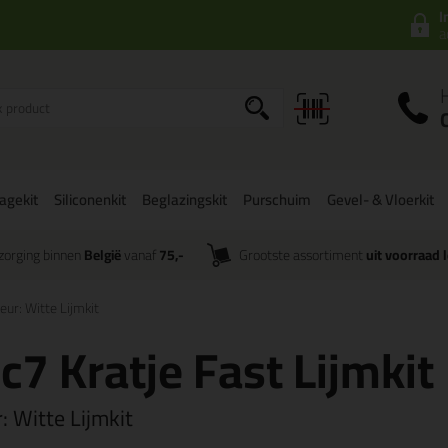
I
a
agekit
Siliconenkit
Beglazingskit
Purschuim
Gevel- & Vloerkit
zorging binnen
België
vanaf
75,-
Grootste assortiment
uit voorraad 
eur: Witte Lijmkit
c7 Kratje Fast Lijmkit
r:
Witte Lijmkit