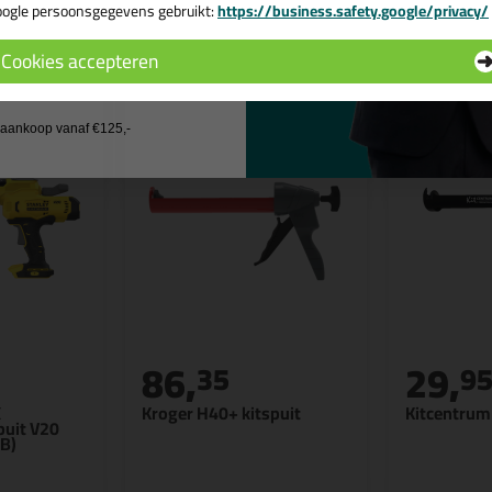
ogle persoonsgegevens gebruikt:
https://business.safety.google/privacy/
n
 de actiecode ›
Cookies accepteren
 wil geen cadeau
j aankoop vanaf €125,-
86,
29,
35
9
X
Kroger H40+ kitspuit
Kitcentrum 
puit V20
B)