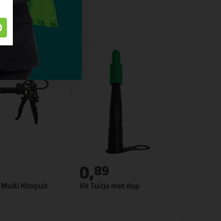
0,
5
89
Multi Kitspuit
Kit Tuitje met dop