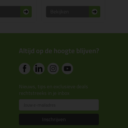
n
Bekijken
Altijd op de hoogte blijven?
Nieuws, tips en exclusieve deals
rechtstreeks in je inbox
Email
Inschrijven