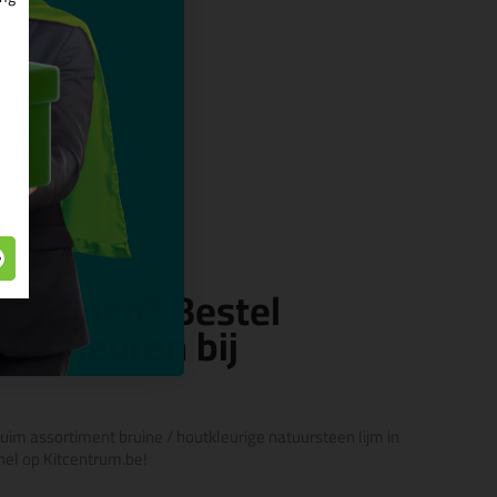
jm kopen? Bestel
houtkleuren bij
ruim assortiment bruine / houtkleurige natuursteen lijm in
nel op Kitcentrum.be!