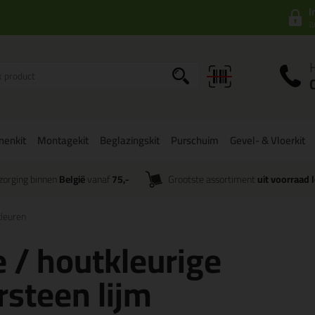
I
a
onenkit
Montagekit
Beglazingskit
Purschuim
Gevel- & Vloerkit
zorging binnen
België
vanaf
75,-
Grootste assortiment
uit voorraad 
kleuren
 / houtkleurige
rsteen lijm