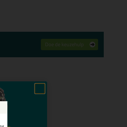
Doe de keuzehulp
ing