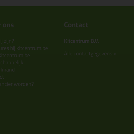
 ons
Contact
j zijn?
Kitcentrum B.V.
res bij kitcentrum.be
Alle contactgegevens >
Kitcentrum.be
chappelijk
elmand
ct
ancier worden?