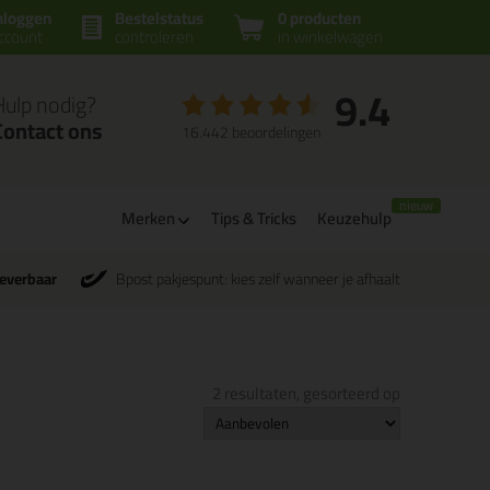
nloggen
Bestelstatus
0 producten
ccount
controleren
in winkelwagen
9.4
Hulp nodig?
Contact ons
16.442 beoordelingen
Merken
Tips & Tricks
Keuzehulp
leverbaar
Bpost pakjespunt: kies zelf wanneer je afhaalt
2 resultaten, gesorteerd op