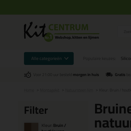
Alle categorieën
Populaire keuzes:
Silic
Voor 21:00 uur besteld
morgen in huis
Gratis
be
Home
Montagekit
Natuursteen lijm
Kleur: Bruin / hout
Bruine
Filter
natuu
Kleur:
Bruin /