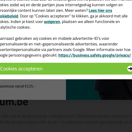
okies zodat wij en derde partijen jouw internetgedrag kunnen volgen en
7,
95
rsoonlijke content kunnen laten zien. Meer weten?
Lees hier ons
e nieuwsbrief en ontvang een
(2)
(11)
okiebeleid
. Door op "Cookies accepteren" te klikken, ga je akkoord met alle
v. €35,-
bij je eerste bestelling!
okies. Indien je kiest voor
weigeren
, plaatsen we alleen functionele en
lexi 290ml
Soudal Fix All High Tack
KOMO 290ml
astische
alytische cookies.
Ultrasterke elastische
verlijmingskit!
arnaast gebruiken wij cookies en mobiele advertentie-ID’s voor
personaliseerde en niet-gepersonaliseerde advertenties, waaronder
vertentiepersonalisatie via partners zoals Google. Meer informatie over hoe
Bekijken
ogle persoonsgegevens gebruikt:
https://business.safety.google/privacy/
 de actiecode ›
Cookies accepteren
 wil geen cadeau
/ houtkleurige natuursteen li
een lijm in de kleur bruin / 
j aankoop vanaf €125,-
rum.be
lijm ook in de kleur bruin / houtkleuren? Op Kitcentrum.be vind je een 
Bestel je natuursteen lijm bruin / houtkleuren daarom gemakkelijk en s