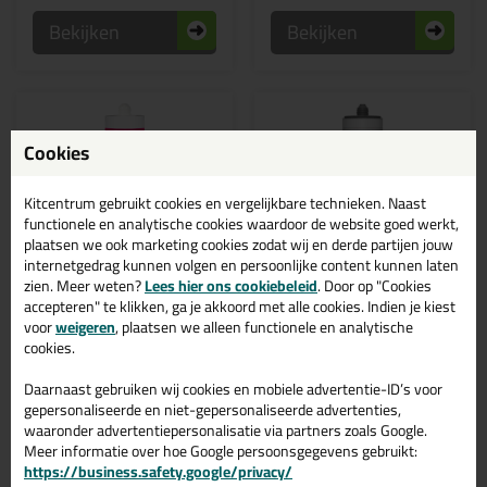
Bekijken
Bekijken
Cookies
Kitcentrum gebruikt cookies en vergelijkbare technieken. Naast
functionele en analytische cookies waardoor de website goed werkt,
plaatsen we ook marketing cookies zodat wij en derde partijen jouw
internetgedrag kunnen volgen en persoonlijke content kunnen laten
zien. Meer weten?
Lees hier ons cookiebeleid
. Door op "Cookies
Professionele keuze
Actiecode: bouwvak10
accepteren" te klikken, ga je akkoord met alle cookies. Indien je kiest
5,
7,
87
09
voor
weigeren
, plaatsen we alleen functionele en analytische
(2)
cookies.
Ottocoll M500 310ml
Soudal Fix All Flexi
290ml
De extreem waterbestendige
Daarnaast gebruiken wij cookies en mobiele advertentie-ID’s voor
en voor natuursteen
Meest universele elastische
geschikte premium hybride-
lijmkit!
gepersonaliseerde en niet-gepersonaliseerde advertenties,
lijm en afdichtingskit
waaronder advertentiepersonalisatie via partners zoals Google.
Meer informatie over hoe Google persoonsgegevens gebruikt:
https://business.safety.google/privacy/