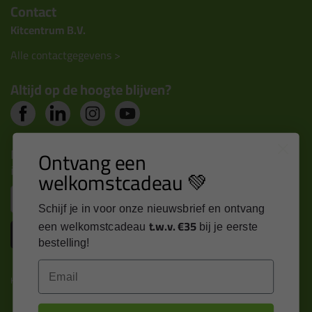
Contact
Kitcentrum B.V.
Alle contactgegevens >
Altijd op de hoogte blijven?
Nieuws, tips en exclusieve deals rechtstreeks in je
Ontvang een
inbox
welkomstcadeau 💚
Email
Schijf je in voor onze nieuwsbrief en ontvang
t.w.v. €35
een welkomstcadeau
bij je eerste
Inschrijven
bestelling!
Email
Kitcentrum is trots op: