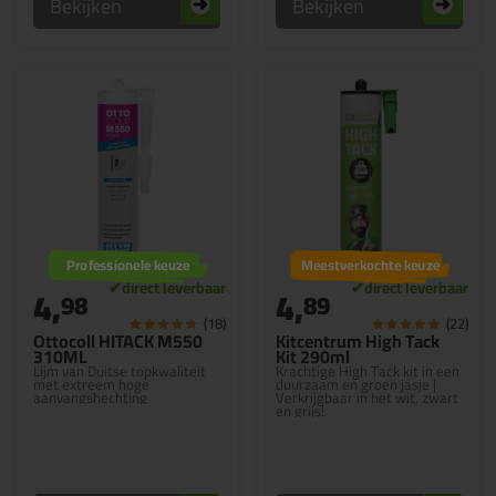
Bekijken
Bekijken
Professionele keuze
Meestverkochte keuze
4,
4,
98
89
(18)
(22)
Ottocoll HITACK M550
Kitcentrum High Tack
310ML
Kit 290ml
Lijm van Duitse topkwaliteit
Krachtige High Tack kit in een
met extreem hoge
duurzaam en groen jasje |
aanvangshechting
Verkrijgbaar in het wit, zwart
en grijs!