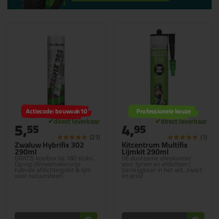
Actiecode: bouwvak10
Professionele keuze
5,
4,
55
95
(21)
(1)
Zwaluw Hybrifix 302
Kitcentrum Multifix
290ml
Lijmkit 290ml
GRATIS koelbox bij 180 stuks.
Dé duurzame alleskunner
Op=op |Weekmakervrije
voor lijmen en afdichten |
hybride afdichtingskit & lijm
Verkrijgbaar in het wit, zwart
voor natuursteen.
en grijs!