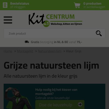
Bestelstatus
0 producten
of inloggen
in winkelwagen
Gratis
bezorging
in NL & BE
vanaf
75,-
Home
Montagekit
Natuursteen lijm
Kleur: Grijs
Grijze natuursteen lijm
Alle natuursteen lijm in de kleur grijs
Hulp nodig bij het kiezen van
montagekit?
Gebruik onze keuzehulp!
Doe de keuzehulp