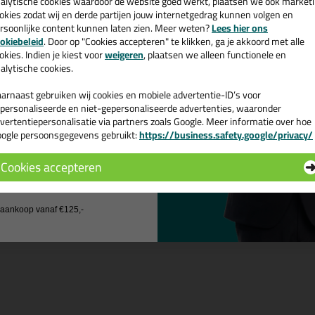
alytische cookies waardoor de website goed werkt, plaatsen we ook market
okies zodat wij en derde partijen jouw internetgedrag kunnen volgen en
Bekijken
rsoonlijke content kunnen laten zien. Meer weten?
Lees hier ons
e nieuwsbrief en ontvang een
okiebeleid
. Door op "Cookies accepteren" te klikken, ga je akkoord met alle
v. €35,-
bij je eerste bestelling!
okies. Indien je kiest voor
weigeren
, plaatsen we alleen functionele en
olymax kopen? Bestel polymax 
alytische cookies.
rum.be
arnaast gebruiken wij cookies en mobiele advertentie-ID’s voor
personaliseerde en niet-gepersonaliseerde advertenties, waaronder
vertentiepersonalisatie via partners zoals Google. Meer informatie over hoe
ogle persoonsgegevens gebruikt:
https://business.safety.google/privacy/
in de kleur grijs? Op Kitcentrum.be vind je een ruim assortiment grijze
 de actiecode ›
 en snel op Kitcentrum.be!
Cookies accepteren
 wil geen cadeau
j aankoop vanaf €125,-