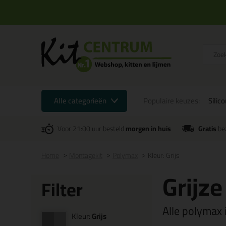
Alle categorieën
Populaire keuzes:
Silic
Voor 21:00 uur besteld
morgen in huis
Gratis
be
Home
Montagekit
Polymax
Kleur: Grijs
Grijz
Filter
Alle polymax i
Kleur:
Grijs