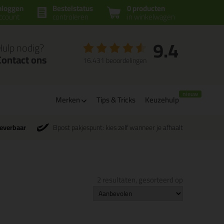
nloggen
Bestelstatus
0 producten
ccount
controleren
in winkelwagen
9.4
Hulp nodig?
Contact ons
16.431 beoordelingen
Merken
Tips & Tricks
Keuzehulp
leverbaar
Bpost pakjespunt: kies zelf wanneer je afhaalt
2 resultaten, gesorteerd op