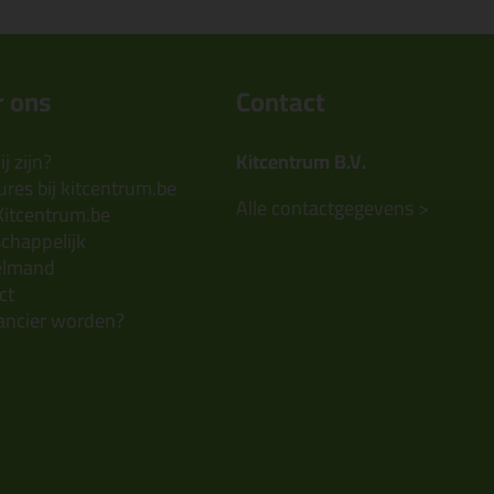
 ons
Contact
j zijn?
Kitcentrum B.V.
res bij kitcentrum.be
Alle contactgegevens >
Kitcentrum.be
chappelijk
elmand
ct
ancier worden?