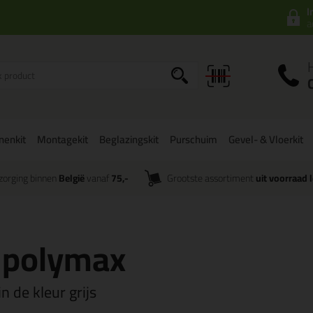
I
a
onenkit
Montagekit
Beglazingskit
Purschuim
Gevel- & Vloerkit
zorging binnen
België
vanaf
75,-
Grootste assortiment
uit voorraad 
e polymax
n de kleur grijs