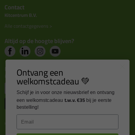
Contact
Kitcentrum B.V.
Alle contactgegevens >
Altijd op de hoogte blijven?
Nieuws, tips en exclusieve deals rechtstreeks in je
Ontvang een
inbox
welkomstcadeau 💚
Email
Schijf je in voor onze nieuwsbrief en ontvang
t.w.v. €35
een welkomstcadeau
bij je eerste
Inschrijven
bestelling!
Email
Kitcentrum is trots op: