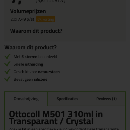
(
9,
62
incl. BTW )
Volumeprijzen
20x
7,49
p/st
6%
korting
Waarom dit product?
Waarom dit product?
Met
5 sterren
beoordeeld
Snelle
uitharding
Geschikt voor
natuursteen
Bevat geen
silicone
Omschrijving
Specificaties
Reviews (1)
Ottocoll M501 310ml in
Transparant / Crystal
Zoek je kit in een specifieke kleur? Gevonden! Deze transparante