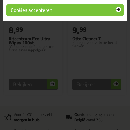
Cookies accepteren
8,
9,
99
99
Kitcentrum Eco Ultra
Otto Cleaner T
Wipes 100st
Reiniger voor vetvrije hecht
flanken
*Absorberende* doekjes met
frisse sinaasappelgeur
Bekijken
Bekijken
Voor 21:00 uur besteld
Gratis
bezorging binnen
morgen in huis
België
vanaf
75,-