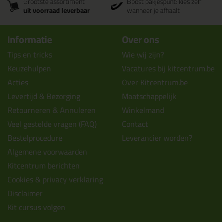
Grootste assortiment
Bpost pakjespunt: kies zelf
uit voorraad leverbaar
wanneer je afhaalt
Informatie
Over ons
Tips en tricks
Wie wij zijn?
Keuzehulpen
Vacatures bij kitcentrum.be
Acties
Over Kitcentrum.be
Levertijd & Bezorging
Maatschappelijk
Retourneren & Annuleren
Winkelmand
Veel gestelde vragen (FAQ)
Contact
Bestelprocedure
Leverancier worden?
Algemene voorwaarden
Kitcentrum berichten
Cookies & privacy verklaring
Disclaimer
Kit cursus volgen