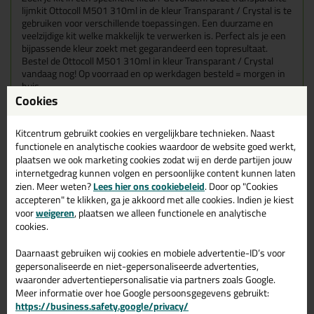
lijmkit Ottocoll M501 310ml in de kleur Transparant / Crystal is te
gebruiken voor verschillende toepassingen. Een duurzame en
veelzijdige kit welke makkelijk te verwerken is. Perfect als je een
bijpassende kleur zoekt met gegarandeerd een topresultaat.
Bestel de Ottocoll M501 310ml in kleur Transparant / Crystal
vandaag nog! Op voorraad en op werkdagen besteld = morgen in
huis.
Cookies
Wil je meer weten over de toepassing en kenmerken van dit
product?
Lees alles over dit product >
Kitcentrum gebruikt cookies en vergelijkbare technieken. Naast
functionele en analytische cookies waardoor de website goed werkt,
plaatsen we ook marketing cookies zodat wij en derde partijen jouw
internetgedrag kunnen volgen en persoonlijke content kunnen laten
zien. Meer weten?
Lees hier ons cookiebeleid
. Door op "Cookies
Gerelateerde producten
accepteren" te klikken, ga je akkoord met alle cookies. Indien je kiest
voor
weigeren
, plaatsen we alleen functionele en analytische
cookies.
Daarnaast gebruiken wij cookies en mobiele advertentie-ID’s voor
gepersonaliseerde en niet-gepersonaliseerde advertenties,
waaronder advertentiepersonalisatie via partners zoals Google.
Meer informatie over hoe Google persoonsgegevens gebruikt:
https://business.safety.google/privacy/