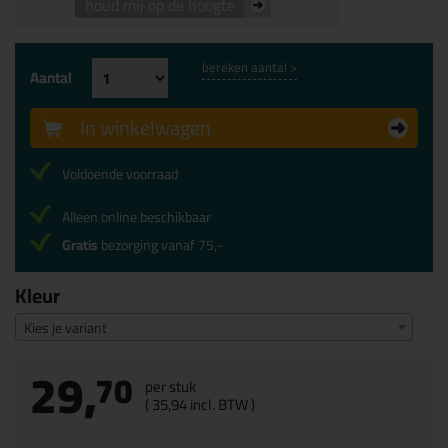
houd mij op de hoogte
bereken aantal >
Aantal
In winkelwagen
Voldoende voorraad
Alleen online beschikbaar
Gratis
bezorging vanaf 75,-
Kleur
Kies je variant
29,
70
per stuk
(
35,
94
incl. BTW )