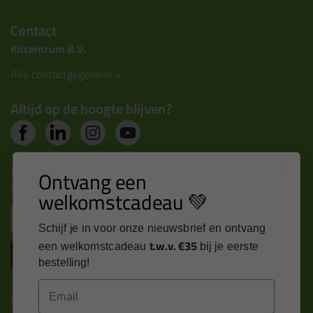
Contact
Kitcentrum B.V.
Alle contactgegevens >
Altijd op de hoogte blijven?
Nieuws, tips en exclusieve deals rechtstreeks in je
Ontvang een
inbox
welkomstcadeau 💚
Email
Schijf je in voor onze nieuwsbrief en ontvang
t.w.v. €35
een welkomstcadeau
bij je eerste
Inschrijven
bestelling!
Email
Kitcentrum is trots op: