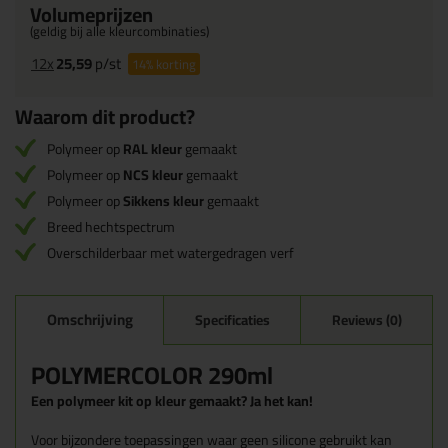
Volumeprijzen
(geldig bij alle kleurcombinaties)
12x
25,59
p/st
14%
korting
Waarom dit product?
Polymeer op
RAL kleur
gemaakt
Polymeer op
NCS kleur
gemaakt
Polymeer op
Sikkens kleur
gemaakt
Breed hechtspectrum
Overschilderbaar met watergedragen verf
Omschrijving
Specificaties
Reviews (0)
POLYMERCOLOR 290ml
Een polymeer kit op kleur gemaakt? Ja het kan!
Voor bijzondere toepassingen waar geen silicone gebruikt kan