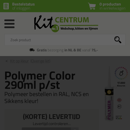
Bestelstatus
0 producten
of inloggen
in winkelwagen
Gratis
bezorging
in NL & BE
vanaf
75,-
Kit op kleur
(Overige kit)
Polymer Color
290ml p/st
Polymeer bestellen in RAL, NCS en
Sikkens kleur!
(KORTE) LEVERTIJD
Levertijd controleren...