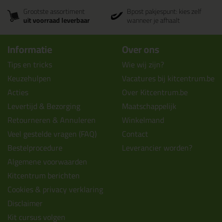
Grootste assortiment
Bpost pakjespunt: kies zelf
uit voorraad leverbaar
wanneer je afhaalt
Informatie
Over ons
Tips en tricks
Wie wij zijn?
Keuzehulpen
Vacatures bij kitcentrum.be
Acties
Over Kitcentrum.be
Levertijd & Bezorging
Maatschappelijk
Retourneren & Annuleren
Winkelmand
Veel gestelde vragen (FAQ)
Contact
Bestelprocedure
Leverancier worden?
Algemene voorwaarden
Kitcentrum berichten
Cookies & privacy verklaring
Disclaimer
Kit cursus volgen