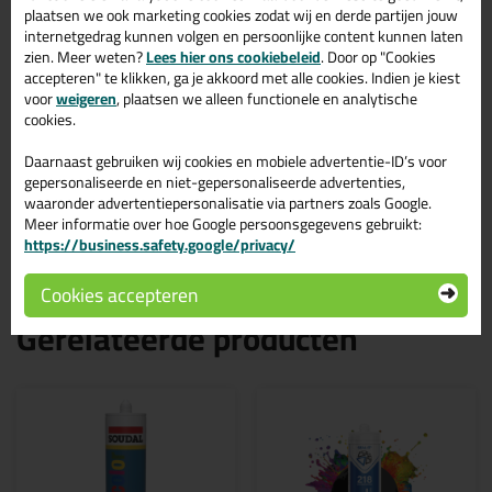
kunnen een vertraagd effect hebben op de droogtijd, test
plaatsen we ook marketing cookies zodat wij en derde partijen jouw
aanbevolen)
internetgedrag kunnen volgen en persoonlijke content kunnen laten
Vrij van isocyanaat, oplosmiddelen, PVC en siliconen
zien. Meer weten?
Lees hier ons cookiebeleid
. Door op "Cookies
Schimmeldodend en bacteriedodend ontsmet
accepteren" te klikken, ga je akkoord met alle cookies. Indien je kiest
Zeer goede hechting op vele ondergronden (alleen vochtige
voor
weigeren
, plaatsen we alleen functionele en analytische
oppervlakken), in de meeste daarvan koffers zonder
cookies.
hechtprimer.
Neutrale uitharding en geurloos.
Daarnaast gebruiken wij cookies en mobiele advertentie-ID’s voor
Niet corrosief voor metalen.
gepersonaliseerde en niet-gepersonaliseerde advertenties,
Retourneren of annuleren van dit product is niet mogelijk. (omdat
waaronder advertentiepersonalisatie via partners zoals Google.
het een gepersonaliseerd product is)
Meer informatie over hoe Google persoonsgegevens gebruikt:
https://business.safety.google/privacy/
Cookies accepteren
Gerelateerde producten