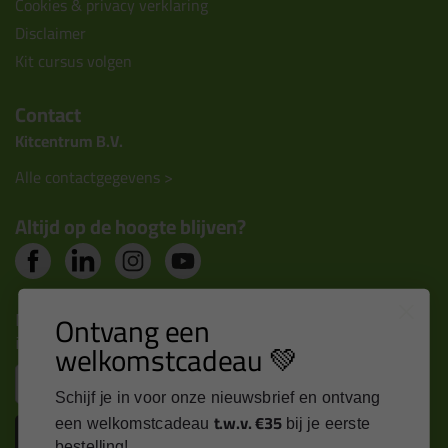
Cookies & privacy verklaring
Disclaimer
Kit cursus volgen
Contact
Kitcentrum B.V.
Alle contactgegevens >
Altijd op de hoogte blijven?
Nieuws, tips en exclusieve deals rechtstreeks in je
Ontvang een
inbox
welkomstcadeau 💚
Email
Schijf je in voor onze nieuwsbrief en ontvang
t.w.v. €35
een welkomstcadeau
bij je eerste
Inschrijven
bestelling!