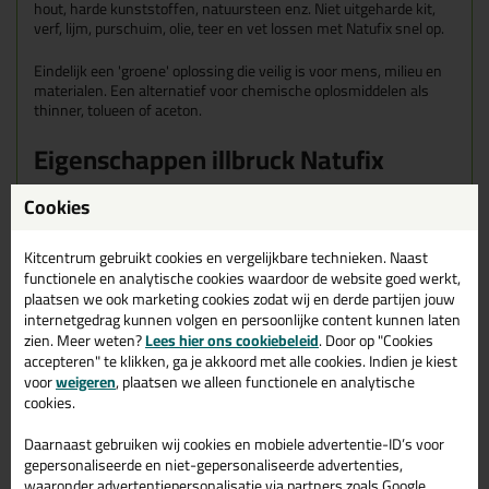
hout, harde kunststoffen, natuursteen enz. Niet uitgeharde kit,
verf, lijm, purschuim, olie, teer en vet lossen met Natufix snel op.
Eindelijk een 'groene' oplossing die veilig is voor mens, milieu en
materialen. Een alternatief voor chemische oplosmiddelen als
thinner, tolueen of aceton.
Eigenschappen illbruck Natufix
AA295 200ml
Cookies
Merk
illbruck
Kitcentrum gebruikt cookies en vergelijkbare technieken. Naast
Soort
functionele en analytische cookies waardoor de website goed werkt,
Handreinigers
plaatsen we ook marketing cookies zodat wij en derde partijen jouw
internetgedrag kunnen volgen en persoonlijke content kunnen laten
zien. Meer weten?
Lees hier ons cookiebeleid
. Door op "Cookies
accepteren" te klikken, ga je akkoord met alle cookies. Indien je kiest
voor
weigeren
, plaatsen we alleen functionele en analytische
Gerelateerde producten
cookies.
Daarnaast gebruiken wij cookies en mobiele advertentie-ID’s voor
gepersonaliseerde en niet-gepersonaliseerde advertenties,
waaronder advertentiepersonalisatie via partners zoals Google.