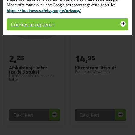
Meer informatie over hoe Google persoonsgegevens gebruikt:
https://business.safety.google/privacy/
Cookies accepteren
2,
14,
25
95
Afsluitdopje koker
Kitcentrum Kitspuit
(zakje 5 stuks)
Goede prijs/kwaliteit!
Luchtdicht afsluiten van de
koker
Bekijken
Bekijken