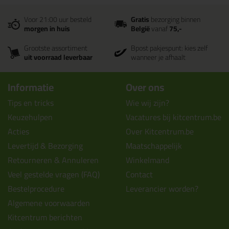
Voor 21:00 uur besteld
Gratis
bezorging binnen
morgen in huis
België
vanaf
75,-
Grootste assortiment
Bpost pakjespunt: kies zelf
uit voorraad leverbaar
wanneer je afhaalt
Informatie
Over ons
Tips en tricks
Wie wij zijn?
Keuzehulpen
Vacatures bij kitcentrum.be
Acties
Over Kitcentrum.be
Levertijd & Bezorging
Maatschappelijk
Retourneren & Annuleren
Winkelmand
Veel gestelde vragen (FAQ)
Contact
Bestelprocedure
Leverancier worden?
Algemene voorwaarden
Kitcentrum berichten