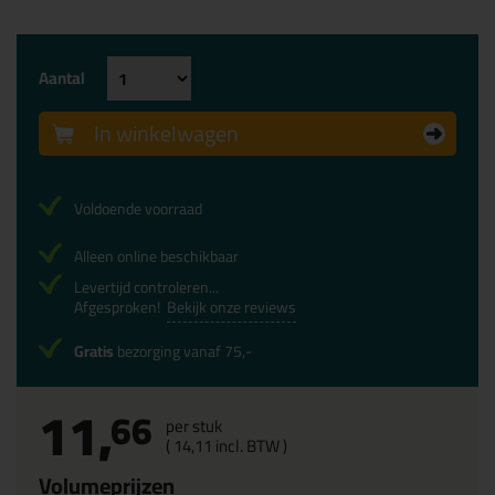
Aantal
In winkelwagen
Voldoende voorraad
Alleen online beschikbaar
Levertijd controleren...
Afgesproken!
Bekijk onze reviews
Gratis
bezorging vanaf 75,-
11,
66
per stuk
(
14,
11
incl. BTW )
Volumeprijzen