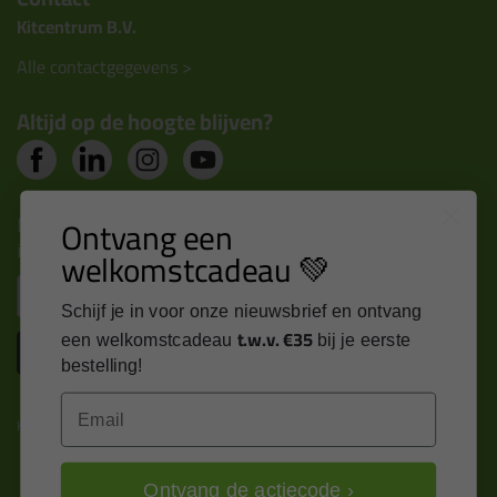
Kitcentrum B.V.
Alle contactgegevens >
Altijd op de hoogte blijven?
Nieuws, tips en exclusieve deals rechtstreeks in je
Ontvang een
inbox
welkomstcadeau 💚
Email
Schijf je in voor onze nieuwsbrief en ontvang
t.w.v. €35
een welkomstcadeau
bij je eerste
Inschrijven
bestelling!
Email
Kitcentrum is trots op:
Ontvang de actiecode ›