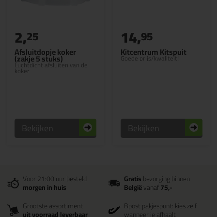
2,
14,
25
95
Afsluitdopje koker
Kitcentrum Kitspuit
(zakje 5 stuks)
Goede prijs/kwaliteit!
Luchtdicht afsluiten van de
koker
Bekijken
Bekijken
Voor 21:00 uur besteld
Gratis
bezorging binnen
morgen in huis
België
vanaf
75,-
Grootste assortiment
Bpost pakjespunt: kies zelf
uit voorraad leverbaar
wanneer je afhaalt