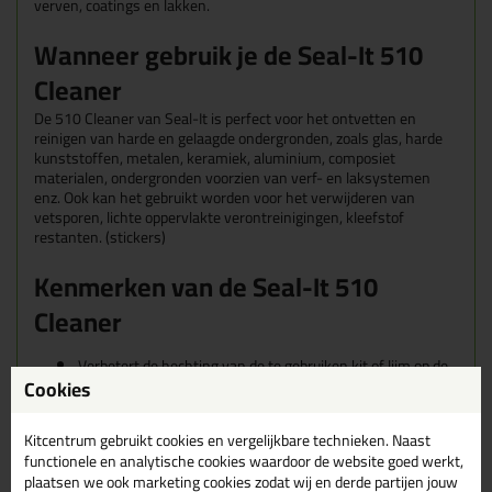
verven, coatings en lakken.
Wanneer gebruik je de Seal-It 510
Cleaner
De 510 Cleaner van Seal-It is perfect voor het ontvetten en
reinigen van harde en gelaagde ondergronden, zoals glas, harde
kunststoffen, metalen, keramiek, aluminium, composiet
materialen, ondergronden voorzien van verf- en laksystemen
enz. Ook kan het gebruikt worden voor het verwijderen van
vetsporen, lichte oppervlakte verontreinigingen, kleefstof
restanten. (stickers)
Kenmerken van de Seal-It 510
Cleaner
Verbetert de hechting van de te gebruiken kit of lijm op de
Cookies
gereinigde/ontvette ondergrond
Ontvet en reinigt de ondergrond zeer grondig
Snelle en effectieve werking
Kitcentrum gebruikt cookies en vergelijkbare technieken. Naast
Gemakkelijk aan te brengen en uit te wrijven
functionele en analytische cookies waardoor de website goed werkt,
Geurarm
plaatsen we ook marketing cookies zodat wij en derde partijen jouw
Laat geen sporen of resten na op de behandelde