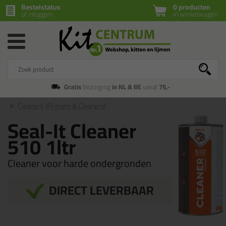
Bestelstatus
0 producten
of inloggen
in winkelwagen
Gratis
bezorging
in NL & BE
vanaf
75,-
Cleaners
(Primers & Cleaners)
Seal-It Cleaner
510 1ltr
Cleaner voor harde ondergronden
DIRECT LEVERBAAR