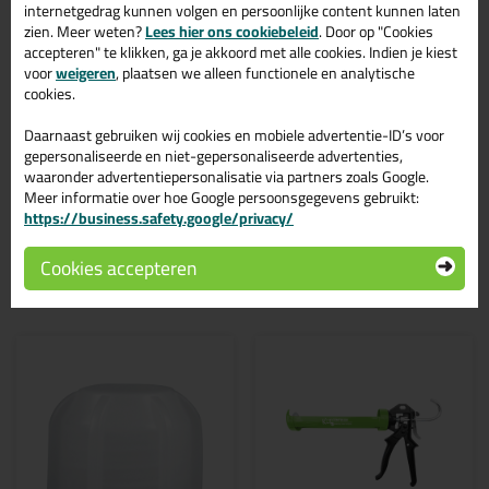
internetgedrag kunnen volgen en persoonlijke content kunnen laten
ondergrond
zien. Meer weten?
UN goedgekeurd blik
Lees hier ons cookiebeleid
. Door op "Cookies
Verpakking: 1 liter
accepteren" te klikken, ga je akkoord met alle cookies. Indien je kiest
voor
weigeren
, plaatsen we alleen functionele en analytische
Tips & tricks voor Seal-It Cleaner 510
cookies.
1ltr
Daarnaast gebruiken wij cookies en mobiele advertentie-ID’s voor
gepersonaliseerde en niet-gepersonaliseerde advertenties,
In de volgende blogs wordt dit product gebruikt:
Spiegel lijmen, zo doe je dat!
waaronder advertentiepersonalisatie via partners zoals Google.
Meer informatie over hoe Google persoonsgegevens gebruikt:
https://business.safety.google/privacy/
Cookies accepteren
Gerelateerde producten