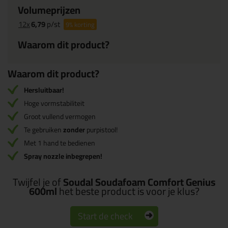
Volumeprijzen
12x
6,79
p/st
9%
korting
Waarom dit product?
Waarom dit product?
Hersluitbaar!
Hoge vormstabiliteit
Groot vullend vermogen
Te gebruiken
zonder
purpistool!
Met 1 hand te bedienen
Spray nozzle inbegrepen!
Twijfel je of
Soudal Soudafoam Comfort Genius
600ml
het beste product is voor je klus?
Start de check