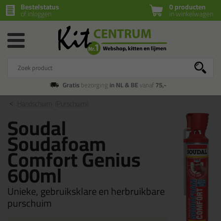
Bestelstatus
0 producten
of inloggen
in winkelwagen
Gratis
bezorging
in NL & BE
vanaf
75,-
Handschuim
(Purschuim)
Soudal
Soudafoam
Comfort Genius
600ml
Unieke, gebruiksklare en herbruikbare
purschuim