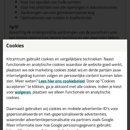
Voor het opvullen van holle ruimten
Voor het afdichten van alle openingen in dakconstructies
Aanbrengen van een geluidsdempende laag
Optimaliseren van isolatie in koeltechniek.
Tip💡
Bevochtig de ondergrond bij aanbrengen van de purschuim voor
een betere celstructuur, betere hechting en een algemeen betere
schuimkwaliteit. Dit kan makkelijk door een beetje water in
Cookies
een
lege spray flacon
te doen!
Kitcentrum gebruikt cookies en vergelijkbare technieken. Naast
Kenmerken
:
functionele en analytische cookies waardoor de website goed werkt,
Hoge vormstabiliteit (geen krimp of postexpansie)
Groot vullend vermogen
plaatsen we ook marketing cookies zodat wij en derde partijen jouw
Uitstekende hechting op alle materialen
internetgedrag kunnen volgen en persoonlijke content kunnen laten
Hoge isolatiewaarde, thermisch en akoestisch
zien. Meer weten?
Lees hier ons cookiebeleid
. Door op "Cookies
Uitstekende montage-eigenschappen
accepteren" te klikken, ga je akkoord met alle cookies. Indien je kiest
Zeer nauwkeurig doseerbaar
voor
weigeren
, plaatsen we alleen functionele en analytische
Elastisch en samendrukbaar
cookies.
Leveringsvorm
:
Daarnaast gebruiken wij cookies en mobiele advertentie-ID’s voor
Kleur: champagne
gepersonaliseerde en niet-gepersonaliseerde advertenties,
Verpakking: 600 ml aerosol (netto)
waaronder advertentiepersonalisatie via partners zoals Google.
Meer informatie over hoe Google persoonsgegevens gebruikt:
Aanbevolen persoonlijke beschermingsmiddelen (PBM):