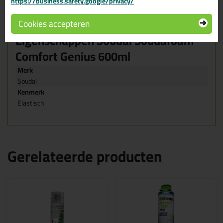
https://business.safety.google/privacy/
Veiligheidsbril
Mondkapje
Handschoenen
Cookies accepteren
Eigenschappen Soudal Soudafoam
Comfort Genius 600ml
Merk
Soudal
Kenmerk
Elastisch
Gerelateerde producten