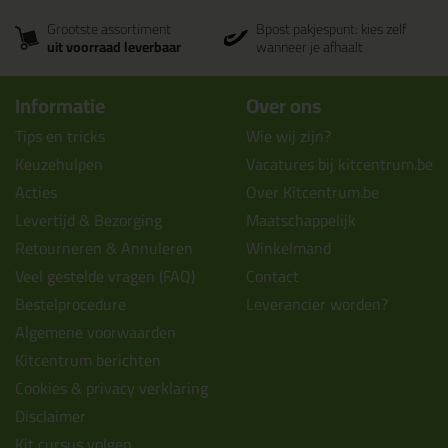
Grootste assortiment
Bpost pakjespunt: kies zelf
uit voorraad leverbaar
wanneer je afhaalt
Informatie
Over ons
Tips en tricks
Wie wij zijn?
Keuzehulpen
Vacatures bij kitcentrum.be
Acties
Over Kitcentrum.be
Levertijd & Bezorging
Maatschappelijk
Retourneren & Annuleren
Winkelmand
Veel gestelde vragen (FAQ)
Contact
Bestelprocedure
Leverancier worden?
Algemene voorwaarden
Kitcentrum berichten
Cookies & privacy verklaring
Disclaimer
Kit cursus volgen