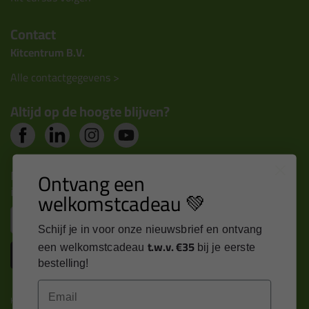
Contact
Kitcentrum B.V.
Alle contactgegevens >
Altijd op de hoogte blijven?
Nieuws, tips en exclusieve deals rechtstreeks in je
Ontvang een
inbox
welkomstcadeau 💚
Email
Schijf je in voor onze nieuwsbrief en ontvang
t.w.v. €35
een welkomstcadeau
bij je eerste
Inschrijven
bestelling!
Email
Kitcentrum is trots op: