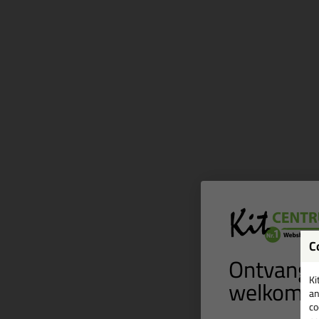
C
Ontvang 
welkomst
Ki
an
co