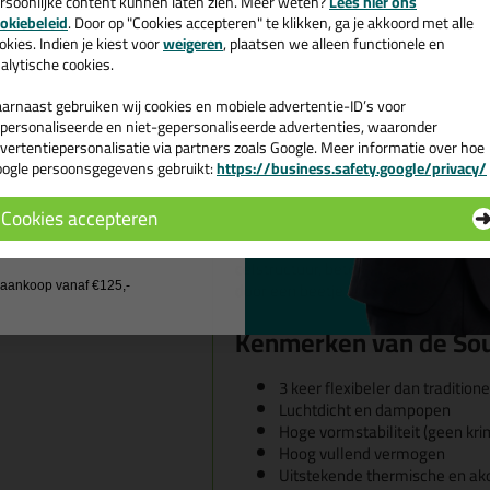
rsoonlijke content kunnen laten zien. Meer weten?
Lees hier ons
e nieuwsbrief en ontvang een
Het vullen en isoleren rondom 
okiebeleid
. Door op "Cookies accepteren" te klikken, ga je akkoord met alle
Schuimtoepassingen in statisc
v. €35,-
bij je eerste bestelling!
okies. Indien je kiest voor
weigeren
, plaatsen we alleen functionele en
alytische cookies.
Geschikte ondergrond
arnaast gebruiken wij cookies en mobiele advertentie-ID’s voor
De Soudal Flexifoam Gun hecht uits
personaliseerde en niet-gepersonaliseerde advertenties, waaronder
beton, metselwerk, steen, hout, meta
vertentiepersonalisatie via partners zoals Google. Meer informatie over hoe
hechting is het belangrijk dat de onde
ogle persoonsgegevens gebruikt:
https://business.safety.google/privacy/
 de actiecode ›
niet op PE, PP en PTFE.
Cookies accepteren
Tip💡
 wil geen cadeau
Bevochtig de ondergrond vóór het a
celstructuur, betere hechting en een
door een beetje water in een
lege sp
j aankoop vanaf €125,-
Kenmerken van de Sou
3 keer flexibeler dan traditio
Luchtdicht en dampopen
Hoge vormstabiliteit (geen kri
Hoog vullend vermogen
Uitstekende thermische en ako