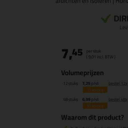
afdichten en isoleren | Hor
DIR
Leve
7,
45
per stuk
(
9,
01
incl. BTW )
Volumeprijzen
12
stuks
7,25
p/st
bestel 12x
3%
korting
48
stuks
6,99
p/st
bestel 48x
6%
korting
Waarom dit product?