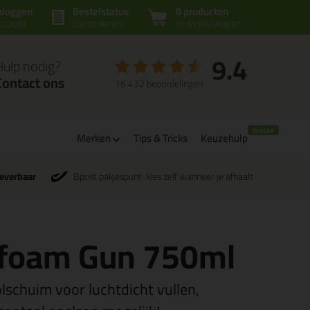
nloggen
Bestelstatus
0 producten
ccount
controleren
in winkelwagen
9.4
Hulp nodig?
Contact ons
16.432 beoordelingen
Merken
Tips & Tricks
Keuzehulp
leverbaar
Bpost pakjespunt: kies zelf wanneer je afhaalt
ifoam Gun 750ml
lschuim voor luchtdicht vullen,