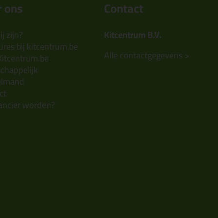
 ons
Contact
j zijn?
Kitcentrum B.V.
res bij kitcentrum.be
Alle contactgegevens >
Kitcentrum.be
chappelijk
elmand
ct
ancier worden?