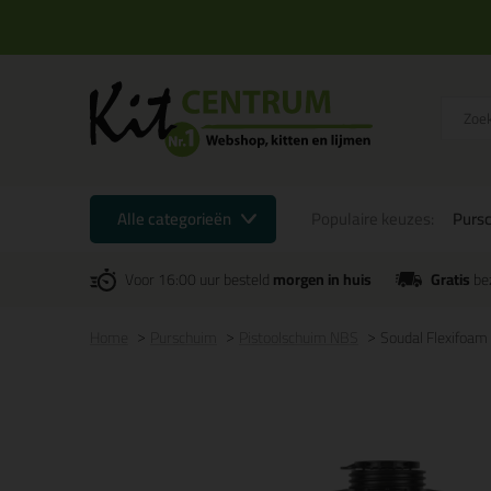
Alle categorieën
Populaire keuzes:
Purs
Voor 16:00 uur besteld
morgen in huis
Gratis
be
Home
Purschuim
Pistoolschuim NBS
Soudal Flexifoa