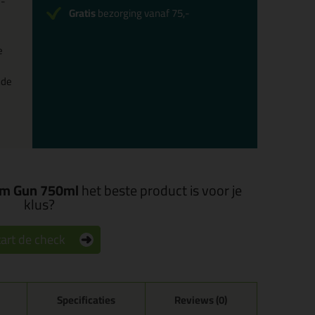
U-
Gratis
bezorging vanaf 75,-
e
nde
am Gun 750ml
het beste product is voor je
klus?
art de check
Specificaties
Reviews (0)