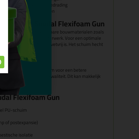
leidingen en elektrische bedrading
he en niet-statische voegen
en voor de Soudal Flexifoam Gun
tekend op de meeste gangbare bouwmaterialen zoals
al, kunststoffen en pleisterwerk. Voor een optimale
rgrond schoon, stofvrij en vetvrij is. Het schuim hecht
anbrengen van de purschuim voor een betere
 algemeen betere schuimkwaliteit. Dit kan makkelijk
ray flacon
te doen!
dal Flexifoam Gun
neel PU-schuim
mp of postexpansie)
estische isolatie