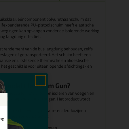
ruiksklaar, ééncomponent polyurethaanschuim dat
t zelfexpanderende PU-pistoolschuim heeft elastische
wegingen kan opvangen zonder de isolerende werking
ting langdurig effectief.
 het rendement van de bus langdurig behouden, zelfs
eslagen of getransporteerd. Het schuim heeft een
pansie en uitstekende thermische en akoestische
het geschikt is voor uiteenlopende afdichtings- en
 Soudal Flexifoam Gun?
voor het vullen, afdichten en isoleren van voegen en
s licht bewegende aansluitingen. Het product wordt
m mechanisch bevestigde raam- en deurkozijnen
s in wanden en constructies
ing
n dakconstructies
 in koeltechnische toepassingen