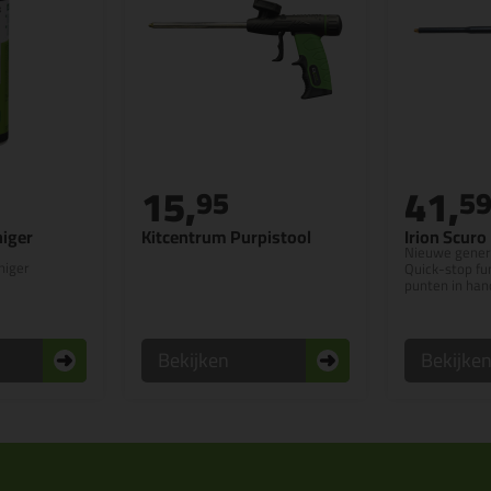
15,
41,
95
5
niger
Kitcentrum Purpistool
Irion Scuro
Nieuwe genera
niger
Quick-stop fu
punten in han
Bekijken
Bekijke