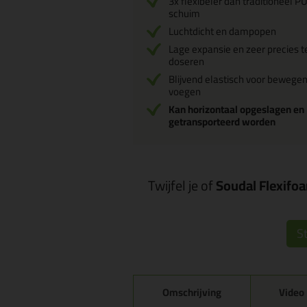
3x flexibeler dan traditioneel P
schuim
Luchtdicht en dampopen
Lage expansie en zeer precies t
doseren
Blijvend elastisch voor bewege
voegen
Kan horizontaal opgeslagen en
getransporteerd worden
Twijfel je of
Soudal Flexifo
St
Omschrijving
Video