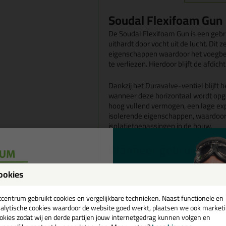
Soudal Flexifoam Gun
De Soudal Flexifoam Gun is een geb
uithardt door vocht uit de lucht. Di
eigenschappen waardoor het voegbe
te verliezen. Hierdoor blijft de afdich
Dankzij het Duravalve-ventiel blijft
wanneer deze horizontaal wordt opg
hoog vullend vermogen, een lage ex
isolerende eigenschappen, waardoor 
isolatietoepassingen in de bouw.
Wanneer gebruik je de
De Soudal Flexifoam Gun is geschikt 
ookies
holle ruimtes, zowel bij statische al
een
onder andere gebruikt voor:
Het vullen en isoleren rondo
cadeau 💚
tcentrum gebruikt cookies en vergelijkbare technieken. Naast functionele en
Het opvullen van holle ruimte
alytische cookies waardoor de website goed werkt, plaatsen we ook market
Het afdichten van openingen i
okies zodat wij en derde partijen jouw internetgedrag kunnen volgen en
Het optimaliseren van isolatie