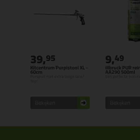
39,
9,
95
49
Kitcentrum Purpistool XL -
illbruck PUR rei
60cm
AA290 500ml
Purspuit met extra lange lans?
Een perfecte purrei
Yep!
Bekijken
Bekijken