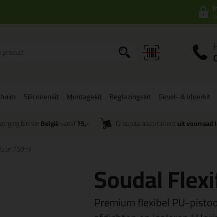
I
a
chuim
Siliconenkit
Montagekit
Beglazingskit
Gevel- & Vloerkit
zorging binnen
België
vanaf
75,-
Grootste assortiment
uit voorraad 
m Gun 750ml
Soudal Flex
Premium flexibel PU-pistoo