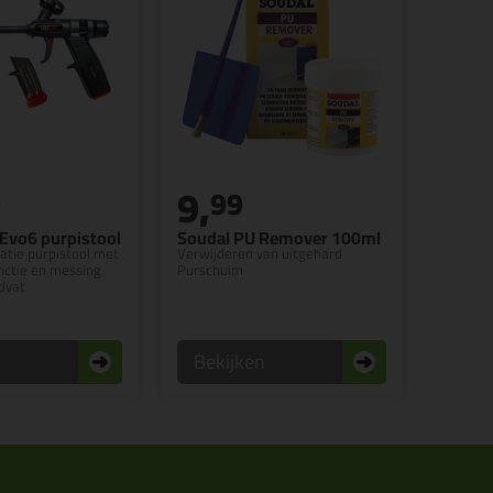
9,
9
99
 Evo6 purpistool
Soudal PU Remover 100ml
tie purpistool met
Verwijderen van uitgehard
nctie en messing
Purschuim
dvat
n
Bekijken