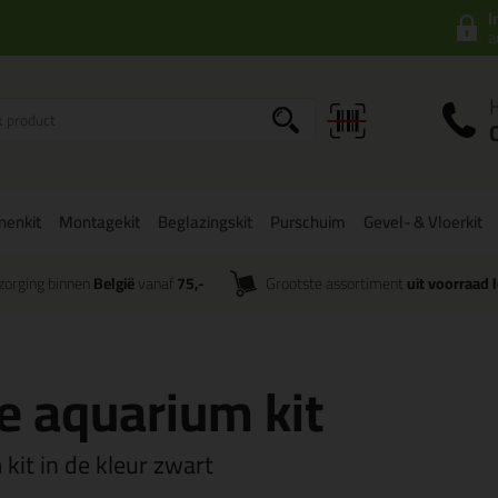
I
a
onenkit
Montagekit
Beglazingskit
Purschuim
Gevel- & Vloerkit
zorging binnen
België
vanaf
75,-
Grootste assortiment
uit voorraad 
e aquarium kit
 kit in de kleur zwart