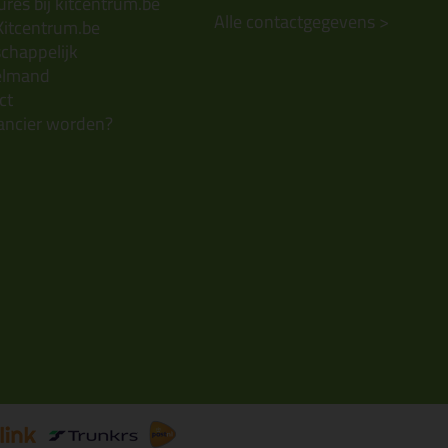
res bij kitcentrum.be
Alle contactgegevens >
Kitcentrum.be
chappelijk
elmand
ct
ancier worden?