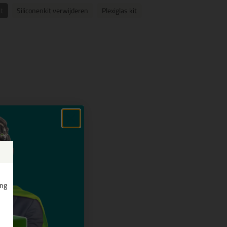
t
Siliconenkit verwijderen
Plexiglas kit
ing