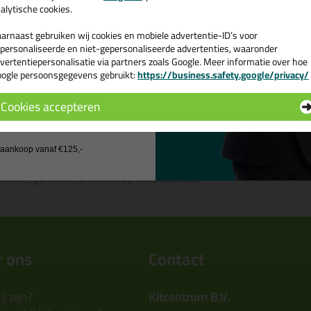
alytische cookies.
arnaast gebruiken wij cookies en mobiele advertentie-ID’s voor
personaliseerde en niet-gepersonaliseerde advertenties, waaronder
vertentiepersonalisatie via partners zoals Google. Meer informatie over hoe
ogle persoonsgegevens gebruikt:
https://business.safety.google/privacy/
 de actiecode ›
aquarium kit kopen? Bestel aq
Cookies accepteren
ij Kitcentrum.be
 wil geen cadeau
j aankoop vanaf €125,-
t ook in de kleur zwart? Op Kitcentrum.be vind je een ruim assortiment 
daarom gemakkelijk en snel op Kitcentrum.be!
 ons
Contact
j zijn?
Kitcentrum B.V.