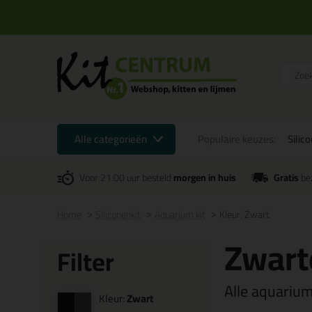
Alle categorieën
Populaire keuzes:
Silic
Voor 21:00 uur besteld
morgen in huis
Gratis
be
Home
Siliconenkit
Aquarium kit
Kleur: Zwart
Zwart
Filter
Alle aquarium
Kleur:
Zwart