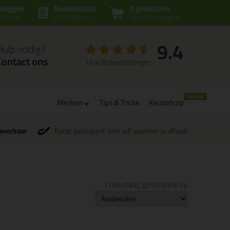
nloggen
Bestelstatus
0 producten
ccount
controleren
in winkelwagen
9.4
Hulp nodig?
Contact ons
16.428 beoordelingen
Merken
Tips & Tricks
Keuzehulp
leverbaar
Bpost pakjespunt: kies zelf wanneer je afhaalt
1 resultaat, gesorteerd op