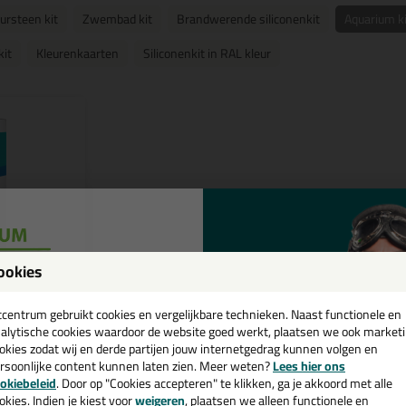
ursteen kit
Zwembad kit
Brandwerende siliconenkit
Aquarium ki
kit
Kleurenkaarten
Siliconenkit in RAL kleur
ookies
een
le keuze
cadeau 💚
tcentrum gebruikt cookies en vergelijkbare technieken. Naast functionele en
alytische cookies waardoor de website goed werkt, plaatsen we ook market
(12)
okies zodat wij en derde partijen jouw internetgedrag kunnen volgen en
10ml
rsoonlijke content kunnen laten zien. Meer weten?
Lees hier ons
e nieuwsbrief en ontvang een
rt leverbaar!
okiebeleid
. Door op "Cookies accepteren" te klikken, ga je akkoord met alle
v. €35,-
bij je eerste bestelling!
okies. Indien je kiest voor
weigeren
, plaatsen we alleen functionele en