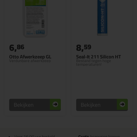
6,
8,
86
59
Otto Afwerkzeep GL
Seal-It 211 Silicon HT
Verdunbare afwerkzeep
Bestand tegen hoge
temperaturen!
Bekijken
Bekijken
Voor 16:00 uur besteld
Gratis
bezorging binnen