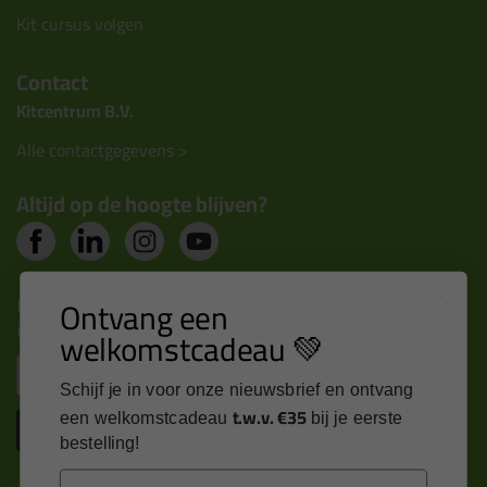
Kit cursus volgen
Contact
Kitcentrum B.V.
Alle contactgegevens >
Altijd op de hoogte blijven?
Nieuws, tips en exclusieve deals rechtstreeks in je
Ontvang een
inbox
welkomstcadeau 💚
Email
Schijf je in voor onze nieuwsbrief en ontvang
t.w.v. €35
een welkomstcadeau
bij je eerste
Inschrijven
bestelling!
Email