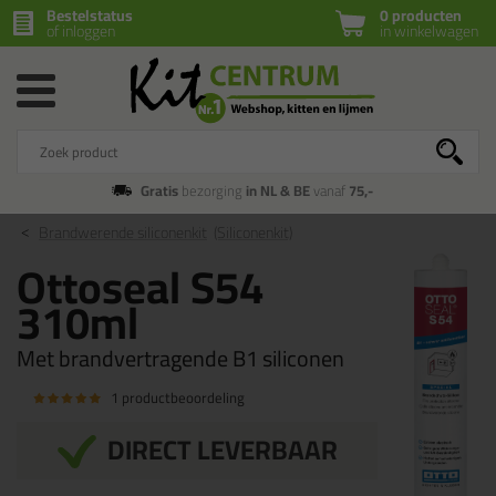
Bestelstatus
0 producten
of inloggen
in winkelwagen
Gratis
bezorging
in NL & BE
vanaf
75,-
Brandwerende siliconenkit
(Siliconenkit)
Ottoseal S54
310ml
Met brandvertragende B1 siliconen
1 productbeoordeling
DIRECT LEVERBAAR