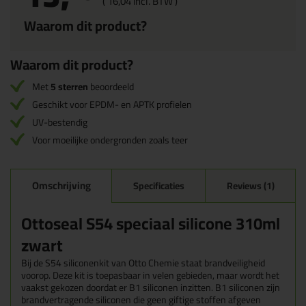
(
16,
04
incl. BTW )
Waarom dit product?
Waarom dit product?
Met
5 sterren
beoordeeld
Geschikt voor EPDM- en APTK profielen
UV-bestendig
Voor moeilijke ondergronden zoals teer
Omschrijving
Specificaties
Reviews (1)
Ottoseal S54 speciaal silicone 310ml
zwart
Bij de S54 siliconenkit van Otto Chemie staat brandveiligheid
voorop. Deze kit is toepasbaar in velen gebieden, maar wordt het
vaakst gekozen doordat er B1 siliconen inzitten. B1 siliconen zijn
brandvertragende siliconen die geen giftige stoffen afgeven