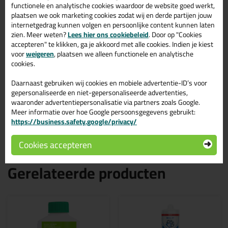
productspecificaties van de Ottoseal S54 310ml.
functionele en analytische cookies waardoor de website goed werkt,
plaatsen we ook marketing cookies zodat wij en derde partijen jouw
Eigenschappen Ottoseal S54 310ml
internetgedrag kunnen volgen en persoonlijke content kunnen laten
zien. Meer weten?
Lees hier ons cookiebeleid
. Door op "Cookies
Merk
accepteren" te klikken, ga je akkoord met alle cookies. Indien je kiest
Otto Chemie
voor
weigeren
, plaatsen we alleen functionele en analytische
Verpakkingstype
cookies.
Koker
Daarnaast gebruiken wij cookies en mobiele advertentie-ID’s voor
Kenmerk
gepersonaliseerde en niet-gepersonaliseerde advertenties,
Brandwerend, Niet overschilderbaar, Schimmelwerend
waaronder advertentiepersonalisatie via partners zoals Google.
Soort
Meer informatie over hoe Google persoonsgegevens gebruikt:
Siliconenkit
https://business.safety.google/privacy/
Cookies accepteren
Gerelateerde producten