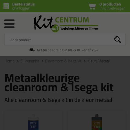
Bestelstatus
0 producten
of inloggen
in winkelwagen
Gratis
bezorging
in NL & BE
vanaf
75,-
Home
Siliconenkit
Cleanroom & Isega kit
Kleur: Metaal
Metaalkleurige
cleanroom & Isega kit
Alle cleanroom & Isega kit in de kleur metaal