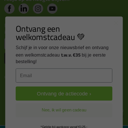
Nieuws, tips en exclusieve deals rechtstreeks in je
Ontvang een
inbox
welkomstcadeau 💚
Email
Schijf je in voor onze nieuwsbrief en ontvang
t.w.v. €35
een welkomstcadeau
bij je eerste
Inschrijven
bestelling!
Email
Kitcentrum is trots op:
Ontvang de actiecode ›
Alle prijzen zijn in EURO en excl. 21% BTW
Nee, ik wil geen cadeau
wijzig naar incl. BTW
*Geldig bij aankoop vanaf €125,-