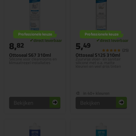
Professionele keuze
Professionele keuze
8,
5,
82
49
(25)
Ottoseal S67 310ml
Ottoseal S125 310ml
Silicone voor cleanrooms en
Zuurvrije vloer- en sanitair
klimaatregel installaties
silicone met o.a. matte
kleuren en veel grijs tinten
in 40+ kleuren
Bekijken
Bekijken