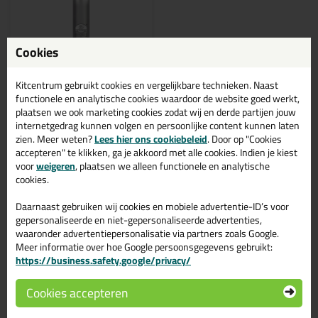
Cookies
Kitcentrum gebruikt cookies en vergelijkbare technieken. Naast
Professionele keuze
functionele en analytische cookies waardoor de website goed werkt,
plaatsen we ook marketing cookies zodat wij en derde partijen jouw
15,
48
internetgedrag kunnen volgen en persoonlijke content kunnen laten
zien. Meer weten?
Lees hier ons cookiebeleid
. Door op "Cookies
Ottoseal S67 580ml
accepteren" te klikken, ga je akkoord met alle cookies. Indien je kiest
Silicone voor cleanrooms en
klimaatregel installaties
voor
weigeren
, plaatsen we alleen functionele en analytische
cookies.
Daarnaast gebruiken wij cookies en mobiele advertentie-ID’s voor
gepersonaliseerde en niet-gepersonaliseerde advertenties,
waaronder advertentiepersonalisatie via partners zoals Google.
Meer informatie over hoe Google persoonsgegevens gebruikt:
Bekijken
https://business.safety.google/privacy/
Cookies accepteren