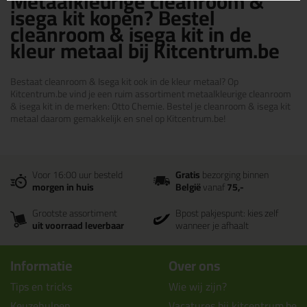
Metaalkleurige cleanroom &
isega kit kopen? Bestel
cleanroom & isega kit in de
kleur metaal bij Kitcentrum.be
Bestaat cleanroom & Isega kit ook in de kleur metaal? Op
Kitcentrum.be vind je een ruim assortiment metaalkleurige cleanroom
& isega kit in de merken: Otto Chemie. Bestel je cleanroom & isega kit
metaal daarom gemakkelijk en snel op Kitcentrum.be!
Voor 16:00 uur besteld
Gratis
bezorging binnen
morgen in huis
België
vanaf
75,-
Grootste assortiment
Bpost pakjespunt: kies zelf
uit voorraad leverbaar
wanneer je afhaalt
Informatie
Over ons
Tips en tricks
Wie wij zijn?
Keuzehulpen
Vacatures bij kitcentrum.be