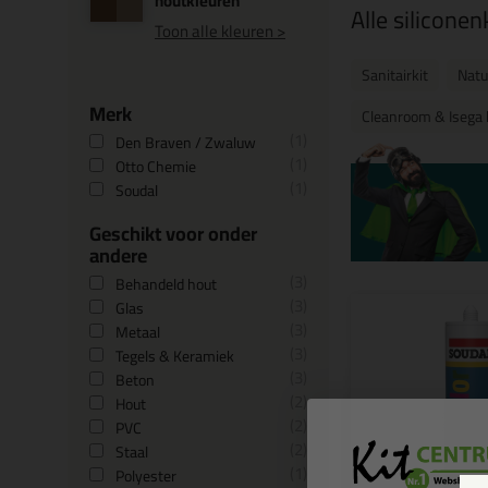
houtkleuren
Alle siliconen
Toon alle kleuren >
Sanitairkit
Natu
Merk
Cleanroom & Isega 
1
Den Braven / Zwaluw
1
Otto Chemie
1
Soudal
Geschikt voor onder
andere
3
Behandeld hout
3
Glas
3
Metaal
3
Tegels & Keramiek
3
Beton
2
Hout
2
PVC
2
Staal
1
Polyester