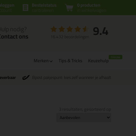
nloggen
Bestelstatus
0 producten
ccount
controleren
in winkelwagen
9.4
Hulp nodig?
Contact ons
16.432 beoordelingen
Merken
Tips & Tricks
Keuzehulp
leverbaar
Bpost pakjespunt: kies zelf wanneer je afhaalt
3 resultaten, gesorteerd op