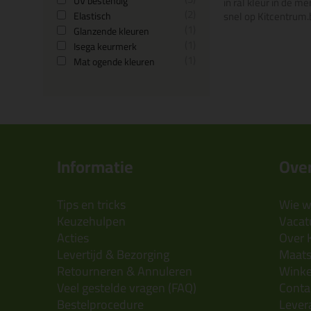
UV bestendig
in ral kleur in de m
2
snel op Kitcentrum.
Elastisch
1
Glanzende kleuren
1
Isega keurmerk
1
Mat ogende kleuren
Informatie
Over
Tips en tricks
Wie wi
Keuzehulpen
Vacatu
Acties
Over 
Levertijd & Bezorging
Maats
Retourneren & Annuleren
Wink
Veel gestelde vragen (FAQ)
Conta
Bestelprocedure
Lever