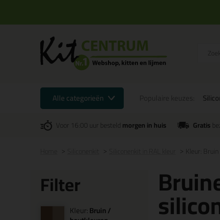
Alle categorieën
Populaire keuzes:
Silic
Voor 16:00 uur besteld
morgen in huis
Gratis
be
Home
Siliconenkit
Siliconenkit in RAL kleur
Kleur: Bruin
Bruine
Filter
silico
Kleur:
Bruin /