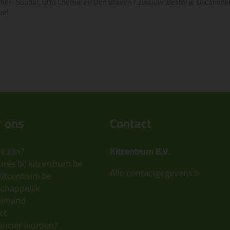
erken: Soudal, Otto Chemie en Den Braven / Zwaluw. Bestel je siliconenki
be!
 ons
Contact
j zijn?
Kitcentrum B.V.
res bij kitcentrum.be
Alle contactgegevens >
Kitcentrum.be
chappelijk
elmand
ct
ancier worden?