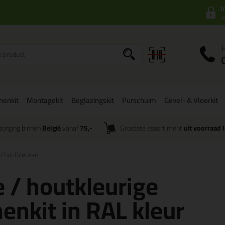
I
a
onenkit
Montagekit
Beglazingskit
Purschuim
Gevel- & Vloerkit
zorging binnen
België
vanaf
75,-
Grootste assortiment
uit voorraad 
 / houtkleuren
 / houtkleurige
nenkit in RAL kleur