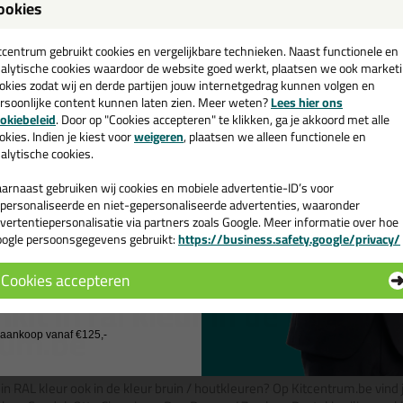
ookies
een
Actiecode: bouwvak10
cadeau 💚
tcentrum gebruikt cookies en vergelijkbare technieken. Naast functionele en
5,
9,
49
25
alytische cookies waardoor de website goed werkt, plaatsen we ook market
(16)
(26)
okies zodat wij en derde partijen jouw internetgedrag kunnen volgen en
Color 300ml
Ottoseal S110 310ml
Zwaluw Sili
rsoonlijke content kunnen laten zien. Meer weten?
Lees hier ons
e nieuwsbrief en ontvang een
Natural St
mmelwerende
De beste zuurvrije siliconenkit |
okiebeleid
. Door op "Cookies accepteren" te klikken, ga je akkoord met alle
Siliconenkit g
 RAL kleuren
Alleen bij Kitcentrum in 16 RAL
v. €35,-
bij je eerste bestelling!
okies. Indien je kiest voor
weigeren
, plaatsen we alleen functionele en
natuursteen i
kleuren!
alytische cookies.
n
in 50+ kleuren
in 10+ k
arnaast gebruiken wij cookies en mobiele advertentie-ID’s voor
Bekijken
Bekijke
personaliseerde en niet-gepersonaliseerde advertenties, waaronder
vertentiepersonalisatie via partners zoals Google. Meer informatie over hoe
ogle persoonsgegevens gebruikt:
https://business.safety.google/privacy/
 de actiecode ›
 houtkleurige siliconenkit in 
Cookies accepteren
 wil geen cadeau
nkit in ral kleur in de kleur b
rum.be
j aankoop vanaf €125,-
 in RAL kleur ook in de kleur bruin / houtkleuren? Op Kitcentrum.be vind 