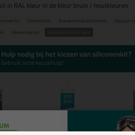
kit in RAL kleur in de kleur bruin / houtkleuren
ursteen kit
Zwembad kit
Brandwerende siliconenkit
Aquarium ki
kit
Kleurenkaarten
Siliconenkit in RAL kleur
Hulp nodig bij het kiezen van siliconenkit?
Gebruik onze keuzehulp!